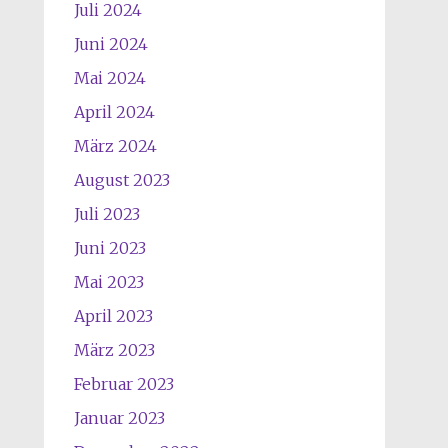
Juli 2024
Juni 2024
Mai 2024
April 2024
März 2024
August 2023
Juli 2023
Juni 2023
Mai 2023
April 2023
März 2023
Februar 2023
Januar 2023