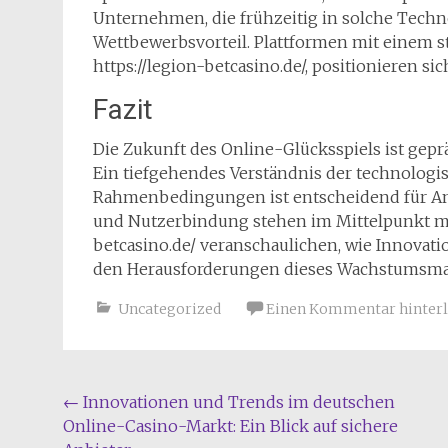
Unternehmen, die frühzeitig in solche Techno
Wettbewerbsvorteil. Plattformen mit einem s
https://legion-betcasino.de/, positionieren si
Fazit
Die Zukunft des Online-Glücksspiels ist gep
Ein tiefgehendes Verständnis der technologi
Rahmenbedingungen ist entscheidend für Anbi
und Nutzerbindung stehen im Mittelpunkt mod
betcasino.de/ veranschaulichen, wie Innovat
den Herausforderungen dieses Wachstumsmar
Uncategorized
Einen Kommentar hinterl
Beitragsnavigation
←
Innovationen und Trends im deutschen
Online-Casino-Markt: Ein Blick auf sichere