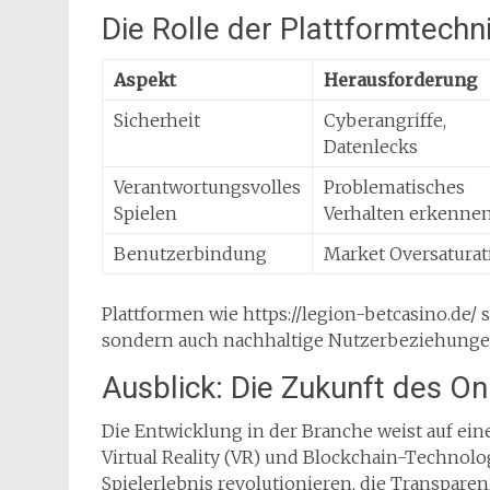
Die Rolle der Plattformtechn
Aspekt
Herausforderung
Sicherheit
Cyberangriffe,
Datenlecks
Verantwortungsvolles
Problematisches
Spielen
Verhalten erkenne
Benutzerbindung
Market Oversaturat
Plattformen wie https://legion-betcasino.de/ 
sondern auch nachhaltige Nutzerbeziehungen
Ausblick: Die Zukunft des On
Die Entwicklung in der Branche weist auf e
Virtual Reality (VR) und Blockchain-Technol
Spielerlebnis revolutionieren, die Transpar