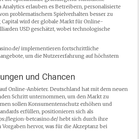
a Analytics erlauben es Betreibern, personalisierte
 von problematischem Spielverhalten besser zu
Capital wird der globale Markt für Online-
lliarden USD
geschätzt, wobei technologische
asino.de/ implementieren fortschrittliche
elangebote, um die Nutzererfahrung auf höchstem
rungen und Chancen
k auf Online-Anbieter. Deutschland hat mit dem neuen
enden Schritt unternommen, um den Markt zu
nahmen sollen Konsumentenschutz erhöhen und
andards erfüllen, positionieren sich als
s://legion-betcasino.de/ hebt sich durch ihre
 Vorgaben hervor, was für die Akzeptanz bei