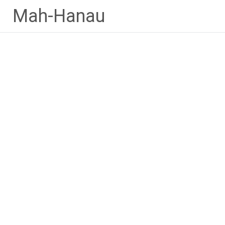
Zum
Mah-Hanau
Inhalt
springen