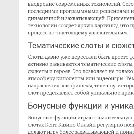
внедрение современных технологий. Сег
последними программными решениями и в
динамичной и захватывающей. Применен
технологий создает яркую картинку, что 
процесс по-настоящему увлекательным.
Тематические слоты и сюже
Слоты давно уже перестали быть просто „
активно развиваются тематические слоты
сюжеты и героев. Это позволяет не только
атмосферу киноленты или видеоигры. Те
направления, как фильмы, телешоу, исто
слот представляет собой уникальное при
Бонусные функции и уник
Бонусные функции играют значительную р
слотах Кент Казино Онлайн регулярно по
делают игру более захватывающей и при