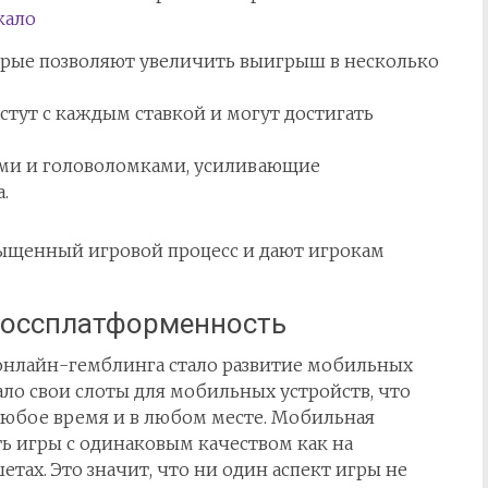
кало
рые позволяют увеличить выигрыш в несколько
тут с каждым ставкой и могут достигать
ами и головоломками, усиливающие
.
ыщенный игровой процесс и дают игрокам
россплатформенность
онлайн-гемблинга стало развитие мобильных
ло свои слоты для мобильных устройств, что
любое время и в любом месте. Мобильная
ь игры с одинаковым качеством как на
етах. Это значит, что ни один аспект игры не