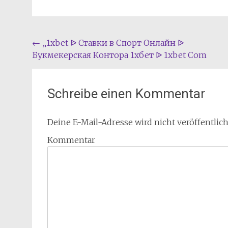
Beitragsnavigation
←
„1xbet ᐉ Ставки в Спорт Онлайн ᐉ
Букмекерская Контора 1хбет ᐉ 1xbet Com
Schreibe einen Kommentar
Deine E-Mail-Adresse wird nicht veröffentlich
Kommentar