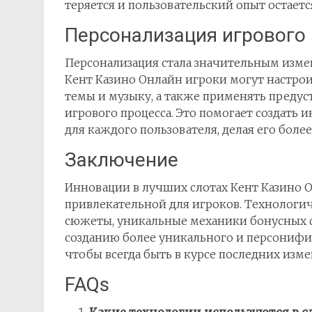
теряется и пользовательский опыт остается
Персонализация игрового
Персонализация стала значительным измен
Кент Казино Онлайн игроки могут настро
темы и музыку, а также применять преду
игрового процесса. Это помогает создать 
для каждого пользователя, делая его бол
Заключение
Инновации в лучших слотах Кент Казино 
привлекательной для игроков. Технологи
сюжеты, уникальные механики бонусных 
созданию более уникального и персонифиц
чтобы всегда быть в курсе последних изм
FAQs