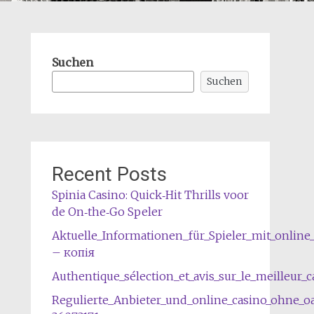
Suchen
Suchen
Recent Posts
Spinia Casino: Quick‑Hit Thrills voor
de On‑the‑Go Speler
Aktuelle_Informationen_für_Spieler_mit_online
– копія
Authentique_sélection_et_avis_sur_le_meilleur_
Regulierte_Anbieter_und_online_casino_ohne_o