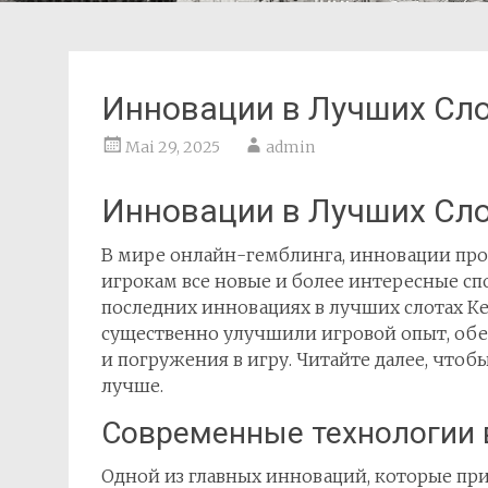
Инновации в Лучших Сло
Mai 29, 2025
admin
Инновации в Лучших Сло
В мире онлайн-гемблинга, инновации про
игрокам все новые и более интересные сп
последних инновациях в лучших слотах Ке
существенно улучшили игровой опыт, об
и погружения в игру. Читайте далее, чтобы
лучше.
Современные технологии 
Одной из главных инноваций, которые при