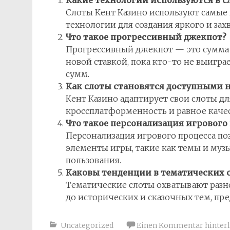
Какие технологии используются в с
Слоты Кент Казино используют самые
технологии для создания яркого и за
Что такое прогрессивный джекпот?
Прогрессивный джекпот — это сумма 
новой ставкой, пока кто-то не выигр
сумм.
Как слоты становятся доступными 
Кент Казино адаптирует свои слоты д
кроссплатформенность и равное качест
Что такое персонализация игрового
Персонализация игрового процесса по
элементы игры, такие как темы и муз
пользования.
Каковы тенденции в тематических 
Тематические слоты охватывают разн
до исторических и сказочных тем, пр
Uncategorized
Einen Kommentar hinterl