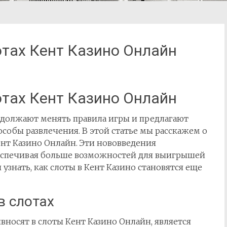
тах Кент Казино Онлайн
тах Кент Казино Онлайн
должают менять правила игры и предлагают
особы развлечения. В этой статье мы расскажем о
нт Казино Онлайн. Эти нововведения
еспечивая больше возможностей для выигрышей
 узнать, как слоты в Кент Казино становятся еще
в слотах
вносят в слоты Кент Казино Онлайн, является