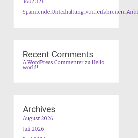
36073171
Spannende_Unterhaltung_von_erfahrenen_Anbie
Recent Comments
A WordPress Commenter
zu
Hello
world!
Archives
August 2026
Juli 2026