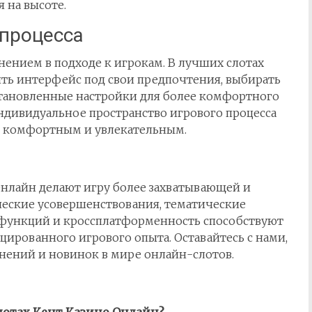
 на высоте.
 процесса
ением в подходе к игрокам. В лучших слотах
ить интерфейс под свои предпочтения, выбирать
становленные настройки для более комфортного
индивидуальное пространство игрового процесса
ее комфортным и увлекательным.
Онлайн делают игру более захватывающей и
ческие усовершенствования, тематические
функций и кроссплатформенность способствуют
ированного игрового опыта. Оставайтесь с нами,
енений и новинок в мире онлайн-слотов.