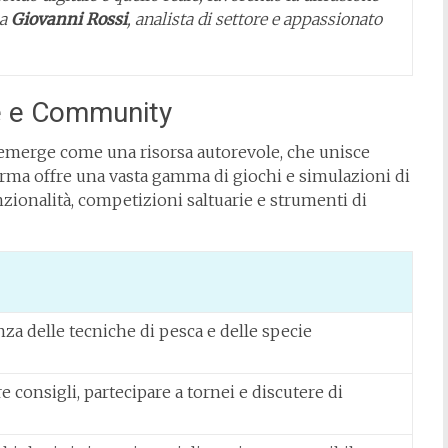
ma
Giovanni Rossi
, analista di settore e appassionato
me e Community
emerge come una risorsa autorevole, che unisce
orma offre una vasta gamma di giochi e simulazioni di
ionalità, competizioni saltuarie e strumenti di
za delle tecniche di pesca e delle specie
 consigli, partecipare a tornei e discutere di