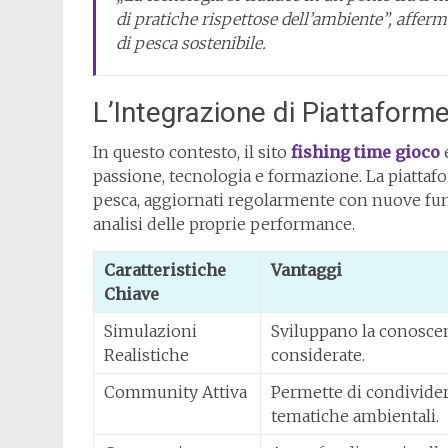
di pratiche rispettose dell’ambiente”, affer
di pesca sostenibile.
L’Integrazione di Piattafor
In questo contesto, il sito
fishing time gioco
passione, tecnologia e formazione. La piattaf
pesca, aggiornati regolarmente con nuove funz
analisi delle proprie performance.
Caratteristiche
Vantaggi
Chiave
Simulazioni
Sviluppano la conoscen
Realistiche
considerate.
Community Attiva
Permette di condividere
tematiche ambientali.