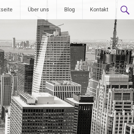
tseite
Über uns
Blog
Kontakt