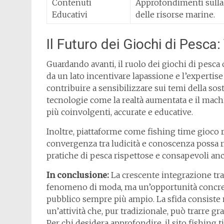
Contenuti
Approfondimenti sulla b
Educativi
delle risorse marine.
Il Futuro dei Giochi di Pesca:
Guardando avanti, il ruolo dei giochi di pesc
da un lato incentivare lapassione e l’expertise t
contribuire a sensibilizzare sui temi della s
tecnologie come la realtà aumentata e il mac
più coinvolgenti, accurate e educative.
Inoltre, piattaforme come fishing time gioco
convergenza tra ludicità e conoscenza possa r
pratiche di pesca rispettose e consapevoli anche
In conclusione:
La crescente integrazione tra
fenomeno di moda, ma un’opportunità concret
pubblico sempre più ampio. La sfida consiste
un’attività che, pur tradizionale, può trarre 
Per chi desidera approfondire, il sito fishing