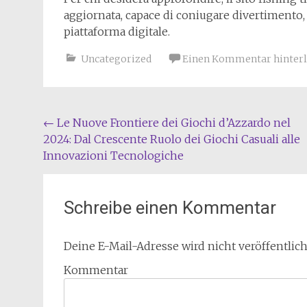
aggiornata, capace di coniugare divertimento,
piattaforma digitale.
Uncategorized
Einen Kommentar hinterl
Beitragsnavigation
←
Le Nuove Frontiere dei Giochi d’Azzardo nel
2024: Dal Crescente Ruolo dei Giochi Casuali alle
Innovazioni Tecnologiche
Schreibe einen Kommentar
Deine E-Mail-Adresse wird nicht veröffentlich
Kommentar