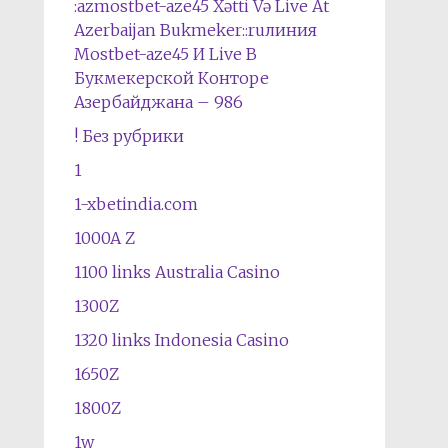
:azmostbet-aze45 Xətti Və Live At
Azerbaijan Bukmeker::ruлиния
Mostbet-aze45 И Live В
Букмекерской Конторе
Азербайджана – 986
! Без рубрики
1
1-xbetindia.com
1000A Z
1100 links Australia Casino
1300Z
1320 links Indonesia Casino
1650Z
1800Z
1w