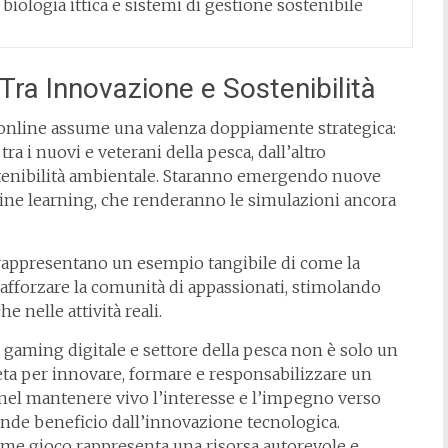
iologia ittica e sistemi di gestione sostenibile
 Tra Innovazione e Sostenibilità
a online assume una valenza doppiamente strategica:
ra i nuovi e veterani della pesca, dall’altro
ostenibilità ambientale. Staranno emergendo nuove
hine learning, che renderanno le simulazioni ancora
 rappresentano un esempio tangibile di come la
afforzare la comunità di appassionati, stimolando
 nelle attività reali.
 gaming digitale e settore della pesca non è solo un
a per innovare, formare e responsabilizzare un
 nel mantenere vivo l’interesse e l’impegno verso
grande beneficio dall’innovazione tecnologica.
 time gioco rappresenta una risorsa autorevole e