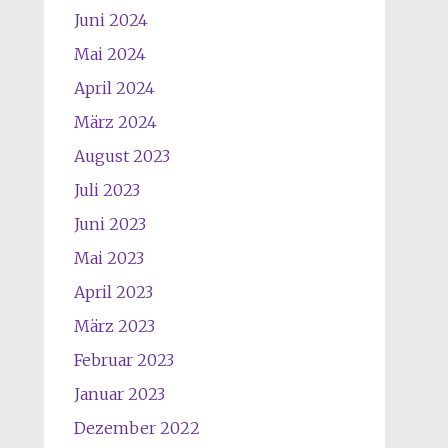
Juni 2024
Mai 2024
April 2024
März 2024
August 2023
Juli 2023
Juni 2023
Mai 2023
April 2023
März 2023
Februar 2023
Januar 2023
Dezember 2022