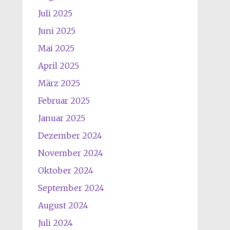
Juli 2025
Juni 2025
Mai 2025
April 2025
März 2025
Februar 2025
Januar 2025
Dezember 2024
November 2024
Oktober 2024
September 2024
August 2024
Juli 2024