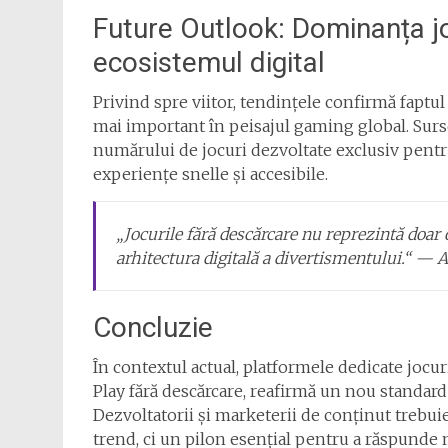
Future Outlook: Dominanța jo
ecosistemul digital
Privind spre viitor, tendințele confirmă faptul 
mai important în peisajul gaming global. Surs
numărului de jocuri dezvoltate exclusiv pentr
experiențe snelle și accesibile.
„Jocurile fără descărcare nu reprezintă doar o
arhitectura digitală a divertismentului.“ —
A
Concluzie
În contextul actual, platformele dedicate joc
Play fără descărcare, reafirmă un nou standard d
Dezvoltatorii și marketerii de conținut trebui
trend, ci un pilon esențial pentru a răspunde 