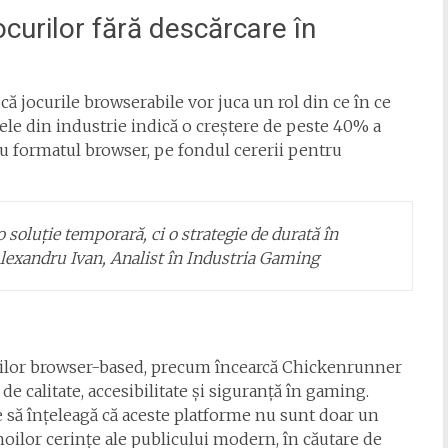
curilor fără descărcare în
că jocurile browserabile vor juca un rol din ce în ce
ele din industrie indică o creștere de peste 40% a
u formatul browser, pe fondul cererii pentru
 soluție temporară, ci o strategie de durată în
lexandru Ivan, Analist în Industria Gaming
urilor browser-based, precum încearcă Chickenrunner
e calitate, accesibilitate și siguranță în gaming.
e să înțeleagă că aceste platforme nu sunt doar un
noilor cerințe ale publicului modern, în căutare de