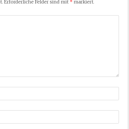
t.
Erforderliche Felder sind mit
*
markiert.