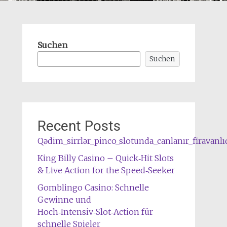
Suchen
Suchen
Recent Posts
Qədim_sirrlər_pinco_slotunda_canlanır_firavanlı
King Billy Casino – Quick‑Hit Slots
& Live Action for the Speed‑Seeker
Gomblingo Casino: Schnelle
Gewinne und
Hoch‑Intensiv‑Slot‑Action für
schnelle Spieler