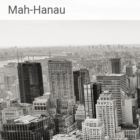
Zum
Mah-Hanau
Inhalt
springen