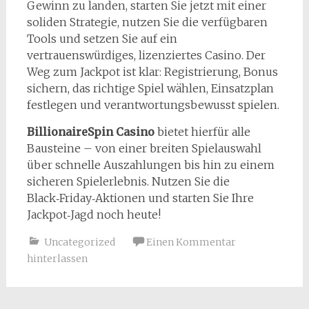
Gewinn zu landen, starten Sie jetzt mit einer
soliden Strategie, nutzen Sie die verfügbaren
Tools und setzen Sie auf ein
vertrauenswürdiges, lizenziertes Casino. Der
Weg zum Jackpot ist klar: Registrierung, Bonus
sichern, das richtige Spiel wählen, Einsatzplan
festlegen und verantwortungsbewusst spielen.
BillionaireSpin Casino
bietet hierfür alle
Bausteine – von einer breiten Spielauswahl
über schnelle Auszahlungen bis hin zu einem
sicheren Spielerlebnis. Nutzen Sie die
Black‑Friday‑Aktionen und starten Sie Ihre
Jackpot‑Jagd noch heute!
Uncategorized
Einen Kommentar
hinterlassen