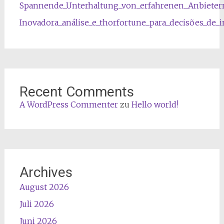
Spannende_Unterhaltung_von_erfahrenen_Anbietern
Inovadora_análise_e_thorfortune_para_decisões_de_i
Recent Comments
A WordPress Commenter
zu
Hello world!
Archives
August 2026
Juli 2026
Juni 2026