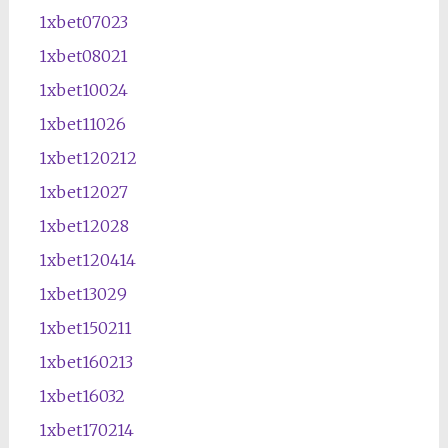
1xbet07023
1xbet08021
1xbet10024
1xbet11026
1xbet120212
1xbet12027
1xbet12028
1xbet120414
1xbet13029
1xbet150211
1xbet160213
1xbet16032
1xbet170214