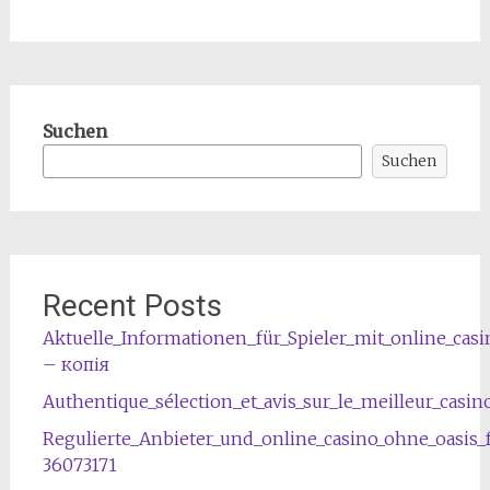
Suchen
Suchen
Recent Posts
Aktuelle_Informationen_für_Spieler_mit_online_cas
– копія
Authentique_sélection_et_avis_sur_le_meilleur_casin
Regulierte_Anbieter_und_online_casino_ohne_oasis
36073171