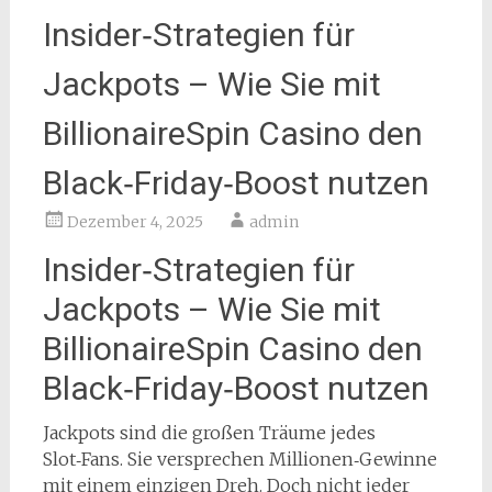
Insider‑Strategien für
Jackpots – Wie Sie mit
BillionaireSpin Casino den
Black‑Friday‑Boost nutzen
Dezember 4, 2025
admin
Insider‑Strategien für
Jackpots – Wie Sie mit
BillionaireSpin Casino den
Black‑Friday‑Boost nutzen
Jackpots sind die großen Träume jedes
Slot‑Fans. Sie versprechen Millionen‑Gewinne
mit einem einzigen Dreh. Doch nicht jeder