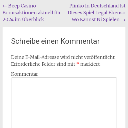
Beitragsnavigation
←
Beep Casino
Plinko In Deutschland Ist
Bonusaktionen aktuell für
Dieses Spiel Legal Ebenso
2024 im Überblick
Wo Kannst Ni Spielen
→
Schreibe einen Kommentar
Deine E-Mail-Adresse wird nicht veröffentlicht.
Erforderliche Felder sind mit
*
markiert.
Kommentar