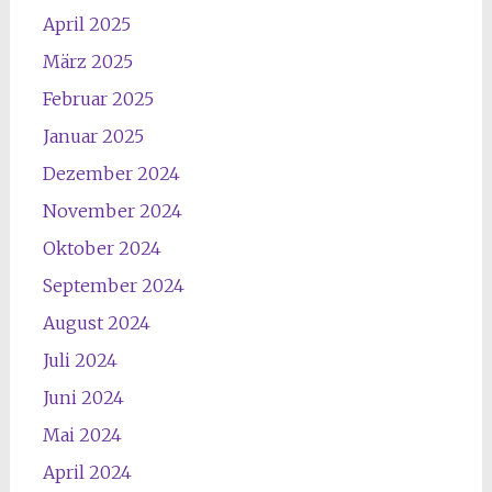
April 2025
März 2025
Februar 2025
Januar 2025
Dezember 2024
November 2024
Oktober 2024
September 2024
August 2024
Juli 2024
Juni 2024
Mai 2024
April 2024