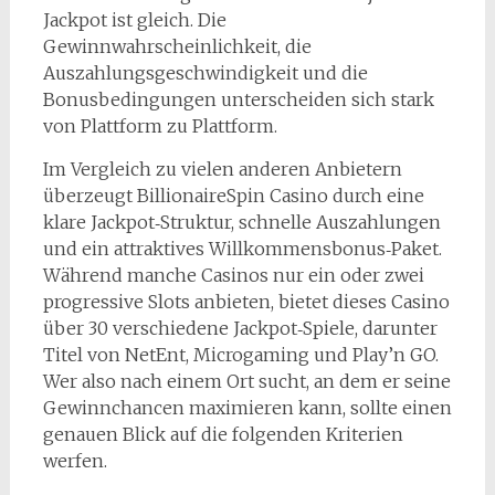
Jackpot ist gleich. Die
Gewinnwahrscheinlichkeit, die
Auszahlungsgeschwindigkeit und die
Bonusbedingungen unterscheiden sich stark
von Plattform zu Plattform.
Im Vergleich zu vielen anderen Anbietern
überzeugt BillionaireSpin Casino durch eine
klare Jackpot‑Struktur, schnelle Auszahlungen
und ein attraktives Willkommensbonus‑Paket.
Während manche Casinos nur ein oder zwei
progressive Slots anbieten, bietet dieses Casino
über 30 verschiedene Jackpot‑Spiele, darunter
Titel von NetEnt, Microgaming und Play’n GO.
Wer also nach einem Ort sucht, an dem er seine
Gewinnchancen maximieren kann, sollte einen
genauen Blick auf die folgenden Kriterien
werfen.