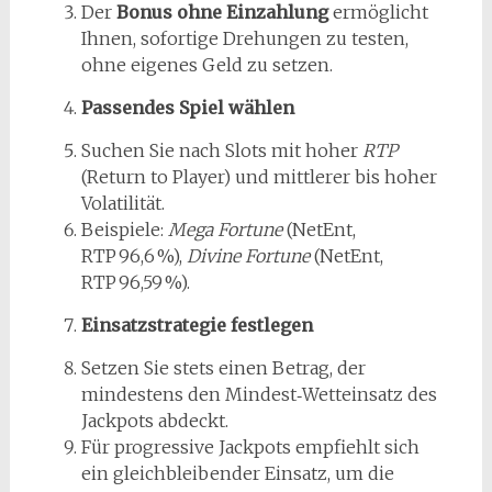
Der
Bonus ohne Einzahlung
ermöglicht
Ihnen, sofortige Drehungen zu testen,
ohne eigenes Geld zu setzen.
Passendes Spiel wählen
Suchen Sie nach Slots mit hoher
RTP
(Return to Player) und mittlerer bis hoher
Volatilität.
Beispiele:
Mega Fortune
(NetEnt,
RTP 96,6 %),
Divine Fortune
(NetEnt,
RTP 96,59 %).
Einsatzstrategie festlegen
Setzen Sie stets einen Betrag, der
mindestens den Mindest‑Wetteinsatz des
Jackpots abdeckt.
Für progressive Jackpots empfiehlt sich
ein gleichbleibender Einsatz, um die