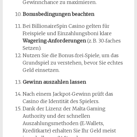
Gewinnchance zu maximieren.
Bonusbedingungen beachten
Bei BillionaireSpin Casino gelten für
Freispiele und Einzahlungsboni klare
Wagering‑Anforderungen
(z. B. 30‑faches
Setzen).
Nutzen Sie die Bonus‑frei‑Spiele, um das
Grundspiel zu verstehen, bevor Sie echtes
Geld einsetzen.
Gewinn auszahlen lassen
Nach einem Jackpot‑Gewinn prüft das
Casino die Identität des Spielers.
Dank der Lizenz der Malta Gaming
Authority und der schnellen
Auszahlungsmethoden (E‑Wallets,
Kreditkarte) erhalten Sie Ihr Geld meist