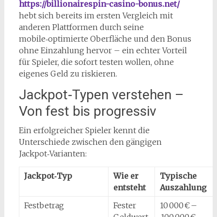
https://billionairespin-casino-bonus.net/
hebt sich bereits im ersten Vergleich mit
anderen Plattformen durch seine
mobile‑optimierte Oberfläche und den Bonus
ohne Einzahlung hervor – ein echter Vorteil
für Spieler, die sofort testen wollen, ohne
eigenes Geld zu riskieren.
Jackpot‑Typen verstehen –
Von fest bis progressiv
Ein erfolgreicher Spieler kennt die
Unterschiede zwischen den gängigen
Jackpot‑Varianten:
Jackpot‑Typ
Wie er
Typische
entsteht
Auszahlung
Festbetrag
Fester
10 000 € –