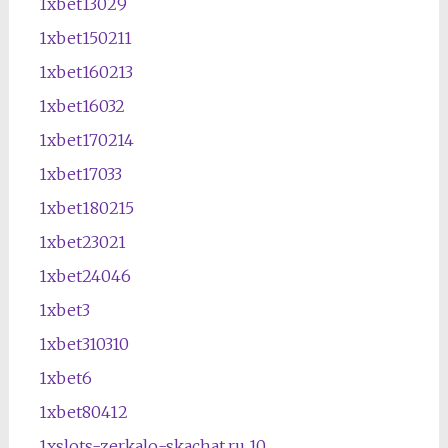
1xbet13029
1xbet150211
1xbet160213
1xbet16032
1xbet170214
1xbet17033
1xbet180215
1xbet23021
1xbet24046
1xbet3
1xbet310310
1xbet6
1xbet80412
1xslots-zerkalo-skachat.ru 10