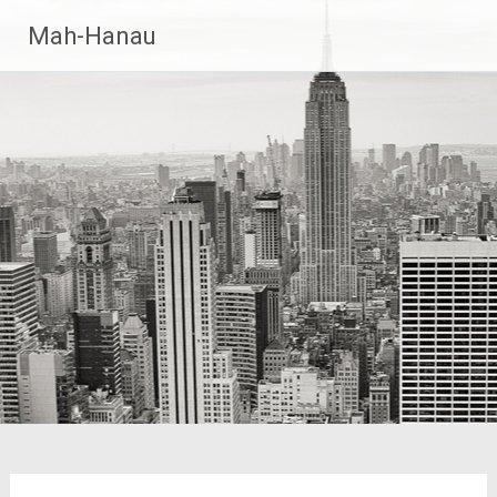
Zum
Mah-Hanau
Inhalt
springen