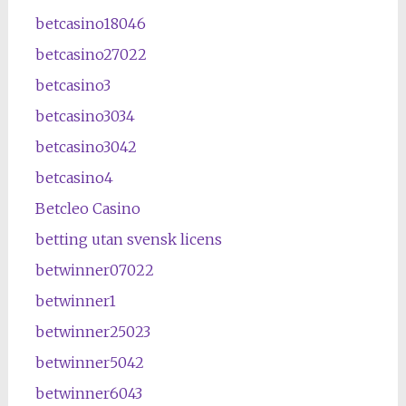
betcasino18046
betcasino27022
betcasino3
betcasino3034
betcasino3042
betcasino4
Betcleo Casino
betting utan svensk licens
betwinner07022
betwinner1
betwinner25023
betwinner5042
betwinner6043