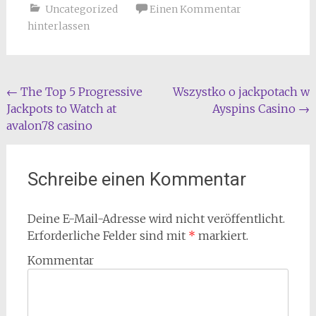
Uncategorized
Einen Kommentar
hinterlassen
Beitragsnavigation
←
The Top 5 Progressive
Wszystko o jackpotach w
Jackpots to Watch at
Ayspins Casino
→
avalon78 casino
Schreibe einen Kommentar
Deine E-Mail-Adresse wird nicht veröffentlicht.
Erforderliche Felder sind mit
*
markiert.
Kommentar