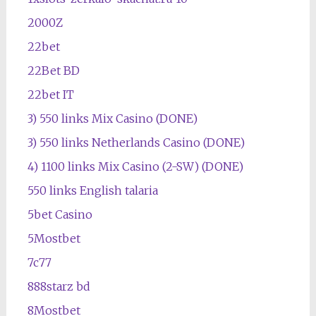
2000Z
22bet
22Bet BD
22bet IT
3) 550 links Mix Casino (DONE)
3) 550 links Netherlands Casino (DONE)
4) 1100 links Mix Casino (2-SW) (DONE)
550 links English talaria
5bet Casino
5Mostbet
7c77
888starz bd
8Mostbet