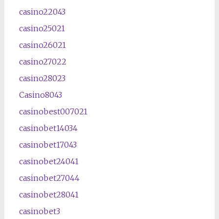
casino22043
casino25021
casino26021
casino27022
casino28023
Casino8043
casinobest007021
casinobet14034
casinobet17043
casinobet24041
casinobet27044
casinobet28041
casinobet3