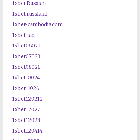
1xbet Russian
1xbet russian1
1xbet-cambodia.com
1xbet-jap
1xbet06021
1xbet07023
1xbet08021
1xbet10024
1xbet11026
1xbet120212
1xbet12027
1xbet12028
1xbet120414