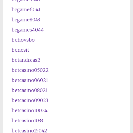
bcgame6041
bcgame8043
bcgames4044
behovsbo
benesit
betandreas2
betcasino05022
betcasino06021
betcasino08021
betcasino09023
betcasino10024
betcasino1033
betcasino15042