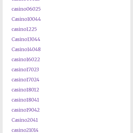
casino06025
Casino10044
casino1225
Casino13044
Casino14048
casino16022
casino17023
casino17024
casino18012
casino18041
casino19042
Casino2041
casino21014