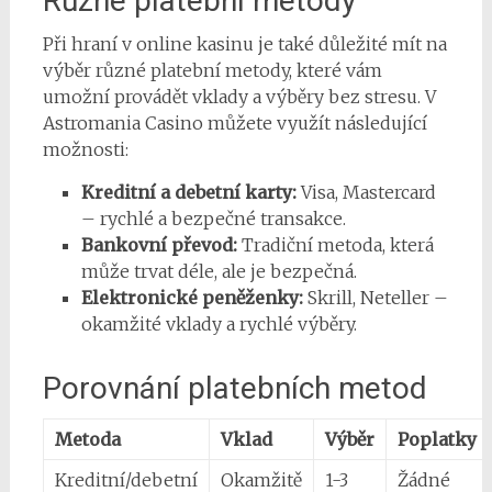
Různé platební metody
Při hraní v online kasinu je také důležité mít na
výběr různé platební metody, které vám
umožní provádět vklady a výběry bez stresu. V
Astromania Casino můžete využít následující
možnosti:
Kreditní a debetní karty:
Visa, Mastercard
– rychlé a bezpečné transakce.
Bankovní převod:
Tradiční metoda, která
může trvat déle, ale je bezpečná.
Elektronické peněženky:
Skrill, Neteller –
okamžité vklady a rychlé výběry.
Porovnání platebních metod
Metoda
Vklad
Výběr
Poplatky
Kreditní/debetní
Okamžitě
1-3
Žádné