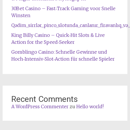
30Bet Casino – Fast‑Track Gaming voor Snelle
Winsten
Qədim_sirrlər_pinco_slotunda_canlanır_firavanlıq_və
King Billy Casino – Quick‑Hit Slots & Live
Action for the Speed‑Seeker
Gomblingo Casino: Schnelle Gewinne und
Hoch‑Intensiv‑Slot‑Action für schnelle Spieler
Recent Comments
A WordPress Commenter
zu
Hello world!