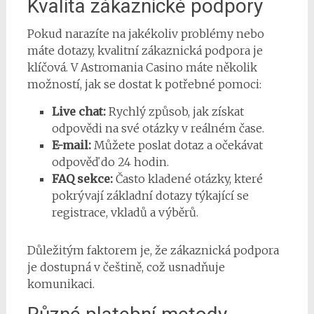
Kvalita zákaznické podpory
Pokud narazíte na jakékoliv problémy nebo
máte dotazy, kvalitní zákaznická podpora je
klíčová. V Astromania Casino máte několik
možností, jak se dostat k potřebné pomoci:
Live chat:
Rychlý způsob, jak získat
odpovědi na své otázky v reálném čase.
E-mail:
Můžete poslat dotaz a očekávat
odpověď do 24 hodin.
FAQ sekce:
Často kladené otázky, které
pokrývají základní dotazy týkající se
registrace, vkladů a výběrů.
Důležitým faktorem je, že zákaznická podpora
je dostupná v češtině, což usnadňuje
komunikaci.