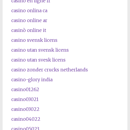
casino en ligne fr
casino onlina ca
casino online ar
casinò online it
casino svensk licens
casino utan svensk licens
casino utan svesk licens
casino zonder crucks netherlands
casino-glory india
casino01262
casino03021
casino03022
casino04022
casino05023