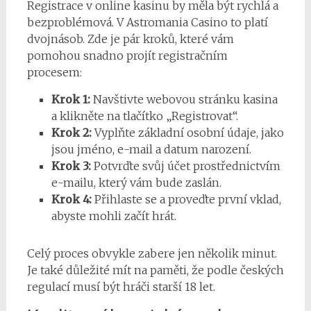
Registrace v online kasinu by měla být rychlá a
bezproblémová. V Astromania Casino to platí
dvojnásob. Zde je pár kroků, které vám
pomohou snadno projít registračním
procesem:
Krok 1:
Navštivte webovou stránku kasina
a klikněte na tlačítko „Registrovat“.
Krok 2:
Vyplňte základní osobní údaje, jako
jsou jméno, e-mail a datum narození.
Krok 3:
Potvrďte svůj účet prostřednictvím
e-mailu, který vám bude zaslán.
Krok 4:
Přihlaste se a proveďte první vklad,
abyste mohli začít hrát.
Celý proces obvykle zabere jen několik minut.
Je také důležité mít na paměti, že podle českých
regulací musí být hráči starší 18 let.