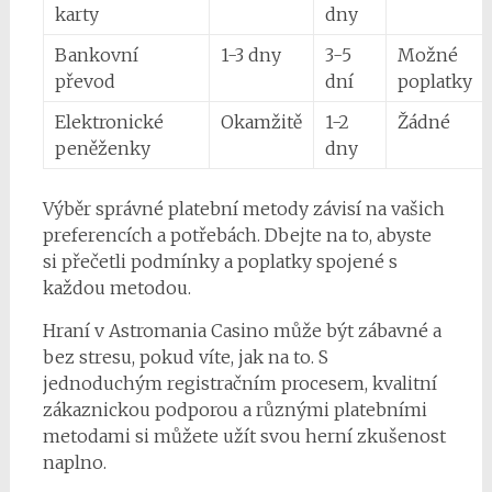
karty
dny
Bankovní
1-3 dny
3-5
Možné
převod
dní
poplatky
Elektronické
Okamžitě
1-2
Žádné
peněženky
dny
Výběr správné platební metody závisí na vašich
preferencích a potřebách. Dbejte na to, abyste
si přečetli podmínky a poplatky spojené s
každou metodou.
Hraní v Astromania Casino může být zábavné a
bez stresu, pokud víte, jak na to. S
jednoduchým registračním procesem, kvalitní
zákaznickou podporou a různými platebními
metodami si můžete užít svou herní zkušenost
naplno.