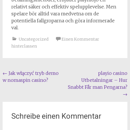
relativt säker och effektiv spelupplevelse. Men
spelare bör alltid vara medvetna om de
potentiella fallgroparna och göra informerade
val.
Uncategorized
Einen Kommentar
hinterlassen
Beitragsnavigation
←
Jak włączyć tryb demo
playio casino
w nomaspin casino?
Utbetalningar – Hur
Snabbt Får man Pengarna?
→
Schreibe einen Kommentar