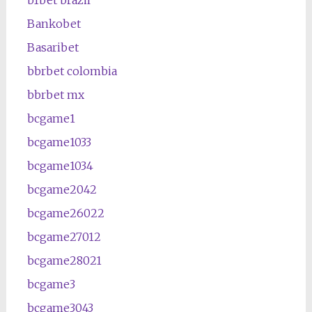
Bankobet
Basaribet
bbrbet colombia
bbrbet mx
bcgame1
bcgame1033
bcgame1034
bcgame2042
bcgame26022
bcgame27012
bcgame28021
bcgame3
bcgame3043