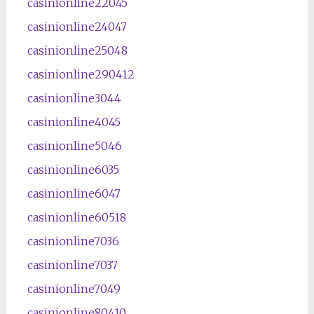
casinionline22045
casinionline24047
casinionline25048
casinionline290412
casinionline3044
casinionline4045
casinionline5046
casinionline6035
casinionline6047
casinionline60518
casinionline7036
casinionline7037
casinionline7049
casinionline80410