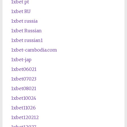
1xbet pt
1xbet RU
1xbet russia
1xbet Russian
1xbet russian1
1xbet-cambodia.com
1xbet-jap
1xbet06021
1xbet07023
1xbet08021
1xbet10024
1xbet11026
1xbet120212
1xbet12027