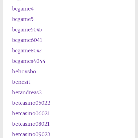
bcgame4
bcgame5
bcgame5045
bcgame6041
bcgame8043
bcgames4044
behovsbo
benesit
betandreas2
betcasino05022
betcasino06021
betcasino08021
betcasino09023