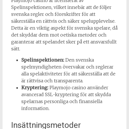
Playmojo casino är licensierat av
Spelinspektionen, vilket innebär att de följer
svenska regler och föreskrifter för att
säkerställa en rättvis och säker spelupplevelse.
Detta är en viktig aspekt för svenska spelare, då
det skyddar dem mot oetiska metoder och
garanterar att spelandet sker på ett ansvarsfullt
sätt.
Spelinspektionen:
Den svenska
spelmyndigheten övervakar och reglerar
alla spelaktiviteter för att säkerställa att de
är rättvisa och transparenta.
Kryptering:
Playmojo casino använder
avancerad SSL-kryptering för att skydda
spelarnas personliga och finansiella
information.
Insättningsmetoder