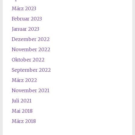
März 2023
Februar 2023
Januar 2023
Dezember 2022
November 2022
Oktober 2022
September 2022
März 2022
November 2021
Juli 2021
Mai 2018
März 2018