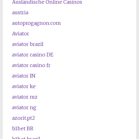
Ausländische Online Casinos
austria
autoprogagnon.com
Aviator
aviator brazil
aviator casino DE
aviator casino fr
aviator IN
aviator ke
aviator mz
aviator ng
azorit.pt2
b1bet BR
b1bet brazil