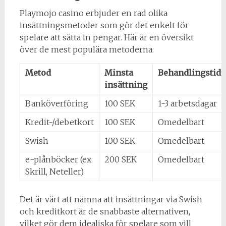
Playmojo casino erbjuder en rad olika
insättningsmetoder som gör det enkelt för
spelare att sätta in pengar. Här är en översikt
över de mest populära metoderna:
Metod
Minsta
Behandlingstid
insättning
Banköverföring
100 SEK
1-3 arbetsdagar
Kredit-/debetkort
100 SEK
Omedelbart
Swish
100 SEK
Omedelbart
e-plånböcker (ex.
200 SEK
Omedelbart
Skrill, Neteller)
Det är värt att nämna att insättningar via Swish
och kreditkort är de snabbaste alternativen,
vilket gör dem idealiska för spelare som vill