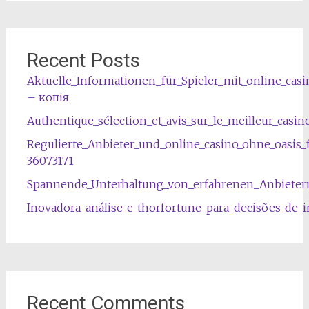
Recent Posts
Aktuelle_Informationen_für_Spieler_mit_online_cas
– копія
Authentique_sélection_et_avis_sur_le_meilleur_casin
Regulierte_Anbieter_und_online_casino_ohne_oasis
36073171
Spannende_Unterhaltung_von_erfahrenen_Anbietern
Inovadora_análise_e_thorfortune_para_decisões_de_i
Recent Comments