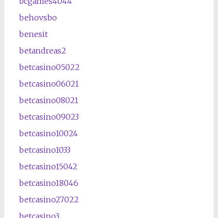
bcgames4044
behovsbo
benesit
betandreas2
betcasino05022
betcasino06021
betcasino08021
betcasino09023
betcasino10024
betcasino1033
betcasino15042
betcasino18046
betcasino27022
betcasino3