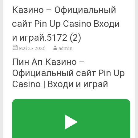
Казино – Официальный
сайт Pin Up Casino Входи
и играй.5172 (2)
Mai 25, 2026
admin
Пин Ап Казино –
Официальный сайт Pin Up
Casino | Входи и играй
▶️