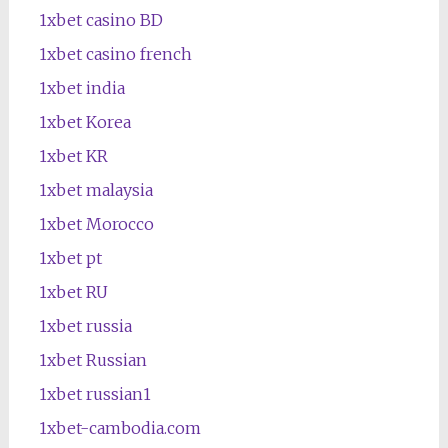
1xbet casino BD
1xbet casino french
1xbet india
1xbet Korea
1xbet KR
1xbet malaysia
1xbet Morocco
1xbet pt
1xbet RU
1xbet russia
1xbet Russian
1xbet russian1
1xbet-cambodia.com