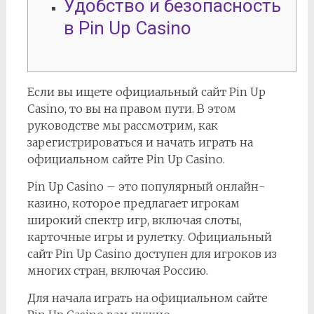
Удобство и безопасность
в Pin Up Casino
Если вы ищете официальный сайт Pin Up
Casino, то вы на правом пути. В этом
руководстве мы рассмотрим, как
зарегистрироваться и начать играть на
официальном сайте Pin Up Casino.
Pin Up Casino – это популярный онлайн-
казино, которое предлагает игрокам
широкий спектр игр, включая слоты,
карточные игры и рулетку. Официальный
сайт Pin Up Casino доступен для игроков из
многих стран, включая Россию.
Для начала играть на официальном сайте