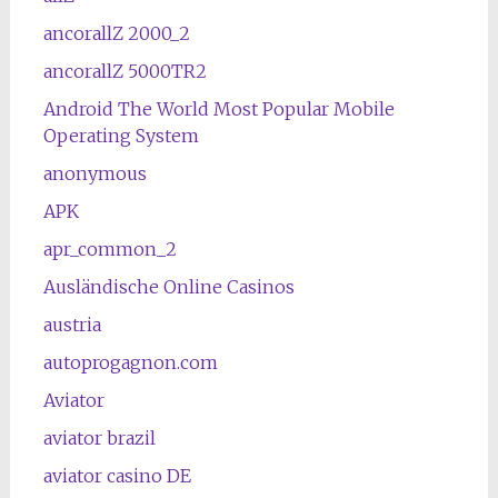
ancorallZ 2000_2
ancorallZ 5000TR2
Android The World Most Popular Mobile
Operating System
anonymous
APK
apr_common_2
Ausländische Online Casinos
austria
autoprogagnon.com
Aviator
aviator brazil
aviator casino DE