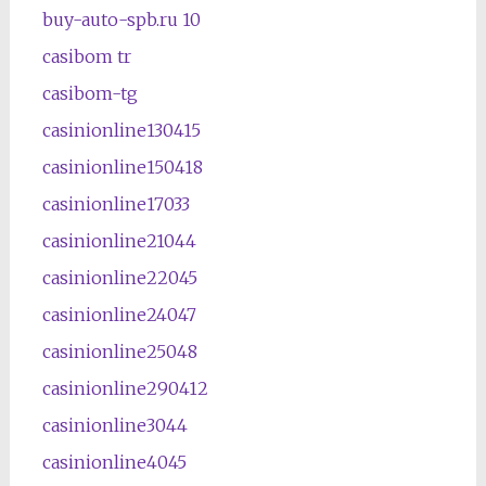
buy-auto-spb.ru 10
casibom tr
casibom-tg
casinionline130415
casinionline150418
casinionline17033
casinionline21044
casinionline22045
casinionline24047
casinionline25048
casinionline290412
casinionline3044
casinionline4045