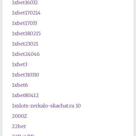
1xbet16032
1xbet170214
1xbet17033
1xbet180215
1xbet23021
1xbet24046
1xbet3
1xbet310310
1xbet6
1xbet80412
1xslots-zerkalo-skachat.ru 10
2000Z
22bet