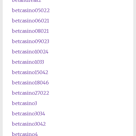
betcasino05022
betcasino06021
betcasino08021
betcasino09023
betcasino10024
betcasino1033
betcasino15042
betcasino18046
betcasino27022
betcasino3
betcasino3034
betcasino3042
betcasino4