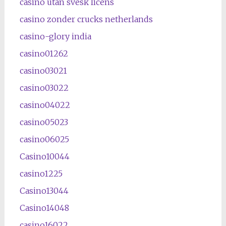
casino utan svesk licens
casino zonder crucks netherlands
casino-glory india
casino01262
casino03021
casino03022
casino04022
casino05023
casino06025
Casino10044
casino1225
Casino13044
Casino14048
casino16022