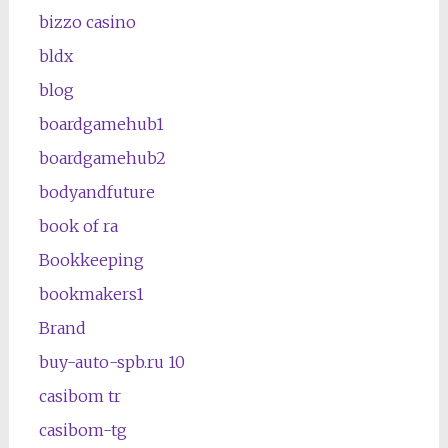
bizzo casino
bldx
blog
boardgamehub1
boardgamehub2
bodyandfuture
book of ra
Bookkeeping
bookmakers1
Brand
buy-auto-spb.ru 10
casibom tr
casibom-tg