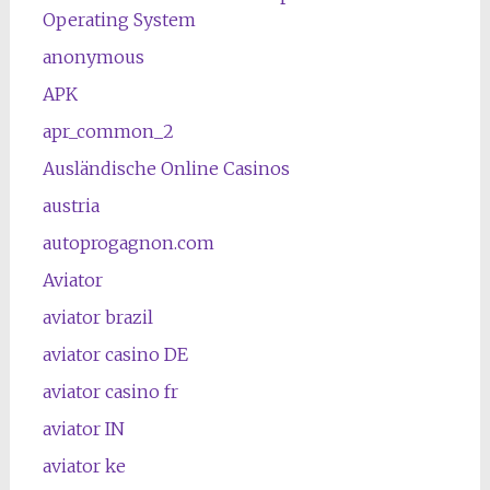
Operating System
anonymous
APK
apr_common_2
Ausländische Online Casinos
austria
autoprogagnon.com
Aviator
aviator brazil
aviator casino DE
aviator casino fr
aviator IN
aviator ke