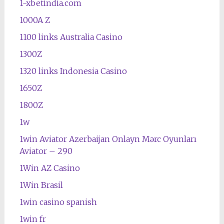
1-xbetindia.com
1000A Z
1100 links Australia Casino
1300Z
1320 links Indonesia Casino
1650Z
1800Z
1w
1win Aviator Azerbaijan Onlayn Mərc Oyunları
Aviator – 290
1Win AZ Casino
1Win Brasil
1win casino spanish
1win fr