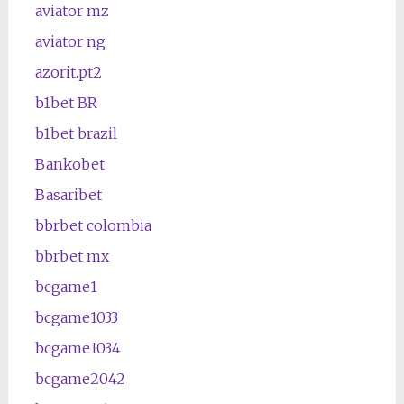
aviator mz
aviator ng
azorit.pt2
b1bet BR
b1bet brazil
Bankobet
Basaribet
bbrbet colombia
bbrbet mx
bcgame1
bcgame1033
bcgame1034
bcgame2042