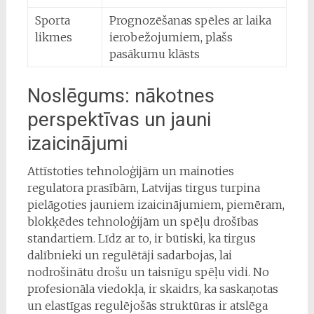
Sporta
Prognozēšanas spēles ar laika
likmes
ierobežojumiem, plašs
pasākumu klāsts
Noslēgums: nākotnes
perspektīvas un jauni
izaicinājumi
Attīstoties tehnoloģijām un mainoties
regulatora prasībām, Latvijas tirgus turpina
pielāgoties jauniem izaicinājumiem, piemēram,
blokķēdes tehnoloģijām un spēļu drošības
standartiem. Līdz ar to, ir būtiski, ka tirgus
dalībnieki un regulētāji sadarbojas, lai
nodrošinātu drošu un taisnīgu spēļu vidi. No
profesionāla viedokļa, ir skaidrs, ka saskaņotas
un elastīgas regulējošās struktūras ir atslēga