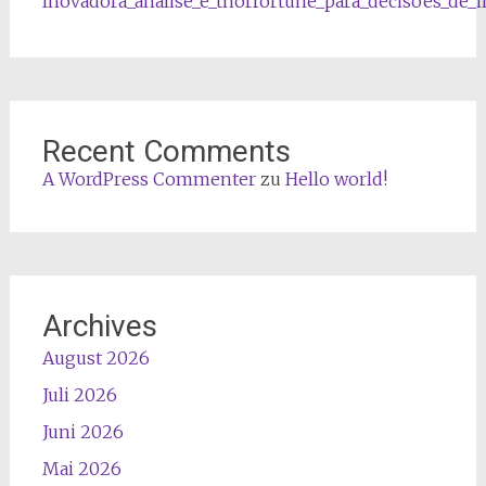
Inovadora_análise_e_thorfortune_para_decisões_de_i
Recent Comments
A WordPress Commenter
zu
Hello world!
Archives
August 2026
Juli 2026
Juni 2026
Mai 2026