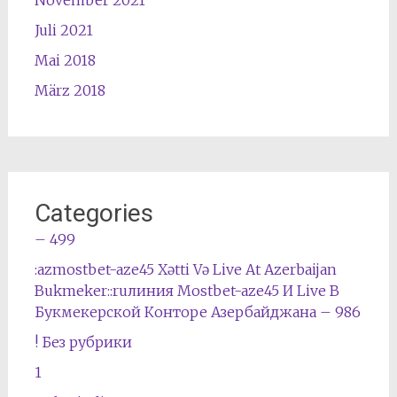
Juli 2021
Mai 2018
März 2018
Categories
– 499
:azmostbet-aze45 Xətti Və Live At Azerbaijan
Bukmeker::ruлиния Mostbet-aze45 И Live В
Букмекерской Конторе Азербайджана – 986
! Без рубрики
1