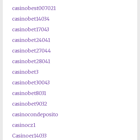
casinobest007021
casinobet14034
casinobet17043
casinobet24041
casinobet27044
casinobet28041
casinobet3
casinobet30043
casinobet8031
casinobet9032
casinocondeposito
casinocz1
Casinoer14033