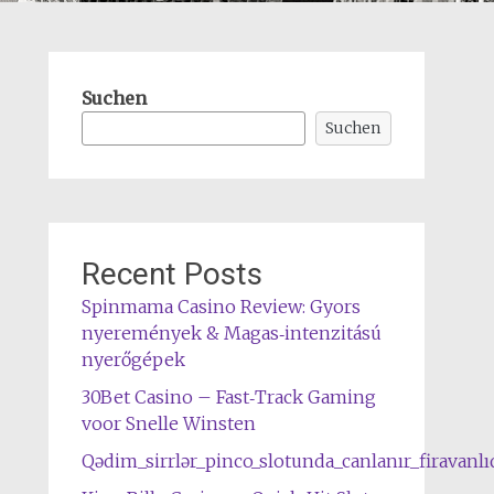
Suchen
Suchen
Recent Posts
Spinmama Casino Review: Gyors
nyeremények & Magas‑intenzitású
nyerőgépek
30Bet Casino – Fast‑Track Gaming
voor Snelle Winsten
Qədim_sirrlər_pinco_slotunda_canlanır_firavanlı