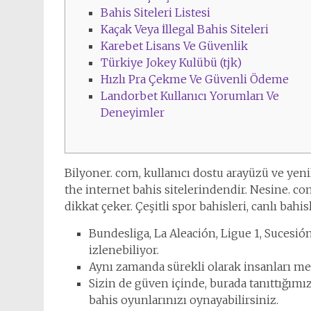
Bahis Siteleri Listesi
Kaçak Veya İllegal Bahis Siteleri
Karebet Lisans Ve Güvenlik
Türkiye Jokey Kulübü (tjk)
Hızlı Pra Çekme Ve Güvenli Ödeme
Landorbet Kullanıcı Yorumları Ve
Deneyimler
Bilyoner. com, kullanıcı dostu arayüzü ve yeni
the internet bahis sitelerindendir. Nesine. co
dikkat çeker. Çeşitli spor bahisleri, canlı bahis
Bundesliga, La Aleación, Ligue 1, Sucesió
izlenebiliyor.
Aynı zamanda sürekli olarak insanları mesa
Sizin de güven içinde, burada tanıttığımız
bahis oyunlarınızı oynayabilirsiniz.