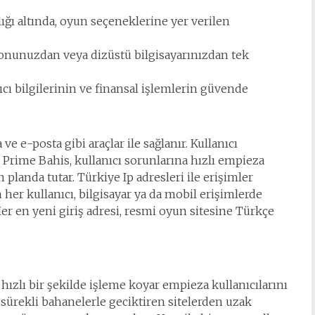
ığı altında, oyun seçeneklerine yer verilen
elefonunuzdan veya dizüstü bilgisayarınızdan tek
ıcı bilgilerinin ve finansal işlemlerin güvende
ve e-posta gibi araçlar ile sağlanır. Kullanıcı
rime Bahis, kullanıcı sorunlarına hızlı empieza
planda tutar. Türkiye Ip adresleri ile erişimler
er kullanıcı, bilgisayar ya da mobil erişimlerde
er en yeni giriş adresi, resmi oyun sitesine Türkçe
i hızlı bir şekilde işleme koyar empieza kullanıcılarını
ürekli bahanelerle geciktiren sitelerden uzak