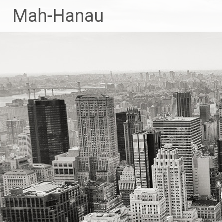
Zum
Mah-Hanau
Inhalt
springen