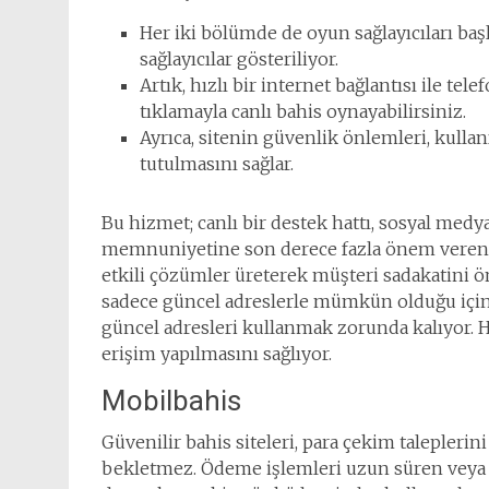
Her iki bölümde de oyun sağlayıcıları başl
sağlayıcılar gösteriliyor.
Artık, hızlı bir internet bağlantısı ile t
tıklamayla canlı bahis oynayabilirsiniz.
Ayrıca, sitenin güvenlik önlemleri, kullan
tutulmasını sağlar.
Bu hizmet; canlı bir destek hattı, sosyal medya 
memnuniyetine son derece fazla önem veren P
etkili çözümler üreterek müşteri sadakatini ön 
sadece güncel adreslerle mümkün olduğu için h
güncel adresleri kullanmak zorunda kalıyor. H
erişim yapılmasını sağlıyor.
Mobilbahis
Güvenilir bahis siteleri, para çekim taleplerin
bekletmez. Ödeme işlemleri uzun süren veya s