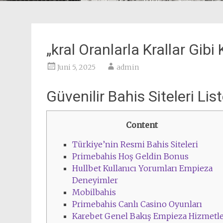
„kral Oranlarla Krallar Gib
Juni 5, 2025
admin
Güvenilir Bahis Siteleri List
Content
Türkiye’nin Resmi Bahis Siteleri
Primebahis Hoş Geldin Bonus
Hullbet Kullanıcı Yorumları Empieza
Deneyimler
Mobilbahis
Primebahis Canlı Casino Oyunları
Karebet Genel Bakış Empieza Hizmetl