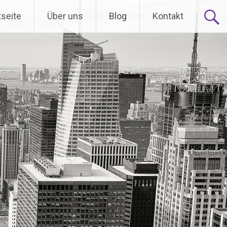
tseite
Über uns
Blog
Kontakt