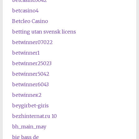
betcasino4
Betcleo Casino
betting utan svensk licens
betwinner07022
betwinner1
betwinner25023
betwinner5042
betwinner6043
betwinneк2
beygirbet-giris
bezhinternat.ru 10
bh_main_may
big bass de