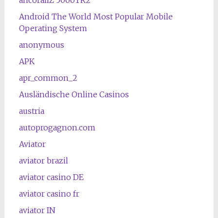
Android The World Most Popular Mobile
Operating System
anonymous
APK
apr_common_2
Ausländische Online Casinos
austria
autoprogagnon.com
Aviator
aviator brazil
aviator casino DE
aviator casino fr
aviator IN