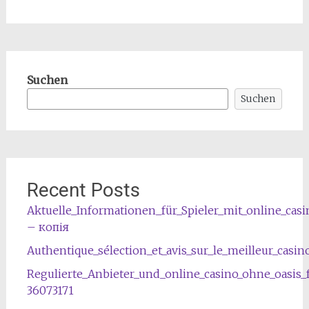
Suchen
Suchen
Recent Posts
Aktuelle_Informationen_für_Spieler_mit_online_cas
– копія
Authentique_sélection_et_avis_sur_le_meilleur_casin
Regulierte_Anbieter_und_online_casino_ohne_oasis
36073171