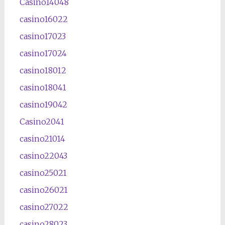
Casino14048
casino16022
casino17023
casino17024
casino18012
casino18041
casino19042
Casino2041
casino21014
casino22043
casino25021
casino26021
casino27022
casino28023