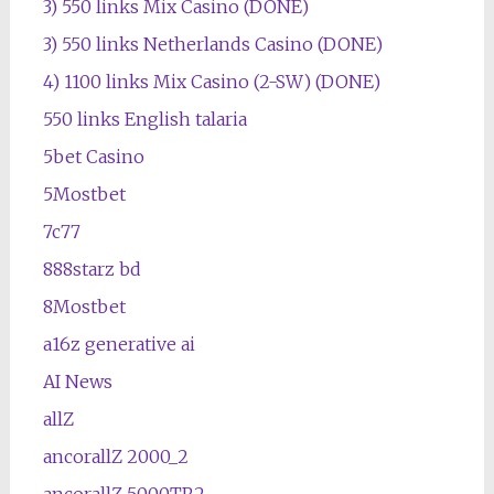
3) 550 links Mix Casino (DONE)
3) 550 links Netherlands Casino (DONE)
4) 1100 links Mix Casino (2-SW) (DONE)
550 links English talaria
5bet Casino
5Mostbet
7c77
888starz bd
8Mostbet
a16z generative ai
AI News
allZ
ancorallZ 2000_2
ancorallZ 5000TR2