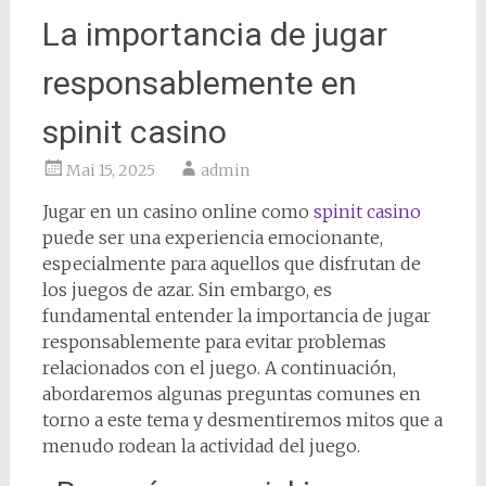
La importancia de jugar
responsablemente en
spinit casino
Mai 15, 2025
admin
Jugar en un casino online como
spinit casino
puede ser una experiencia emocionante,
especialmente para aquellos que disfrutan de
los juegos de azar. Sin embargo, es
fundamental entender la importancia de jugar
responsablemente para evitar problemas
relacionados con el juego. A continuación,
abordaremos algunas preguntas comunes en
torno a este tema y desmentiremos mitos que a
menudo rodean la actividad del juego.