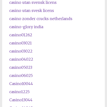
casino utan svensk licens
casino utan svesk licens
casino zonder crucks netherlands
casino-glory india
casino01262
casino03021
casino03022
casino04022
casino05023
casino06025
Casino10044
casino1225
Casino13044