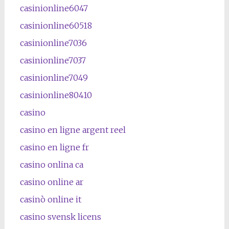
casinionline6047
casinionline60518
casinionline7036
casinionline7037
casinionline7049
casinionline80410
casino
casino en ligne argent reel
casino en ligne fr
casino onlina ca
casino online ar
casinò online it
casino svensk licens