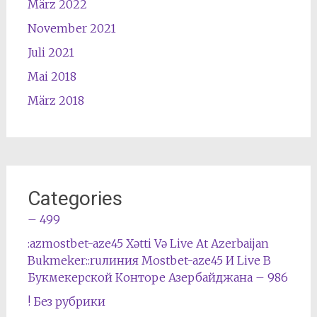
März 2022
November 2021
Juli 2021
Mai 2018
März 2018
Categories
– 499
:azmostbet-aze45 Xətti Və Live At Azerbaijan
Bukmeker::ruлиния Mostbet-aze45 И Live В
Букмекерской Конторе Азербайджана – 986
! Без рубрики