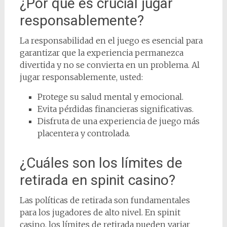
¿Por qué es crucial jugar
responsablemente?
La responsabilidad en el juego es esencial para
garantizar que la experiencia permanezca
divertida y no se convierta en un problema. Al
jugar responsablemente, usted:
Protege su salud mental y emocional.
Evita pérdidas financieras significativas.
Disfruta de una experiencia de juego más
placentera y controlada.
¿Cuáles son los límites de
retirada en spinit casino?
Las políticas de retirada son fundamentales
para los jugadores de alto nivel. En spinit
casino, los límites de retirada pueden variar