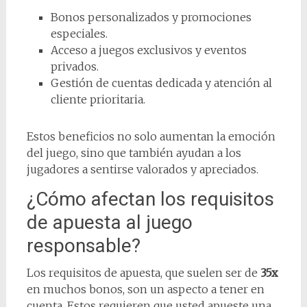
Bonos personalizados y promociones
especiales.
Acceso a juegos exclusivos y eventos
privados.
Gestión de cuentas dedicada y atención al
cliente prioritaria.
Estos beneficios no solo aumentan la emoción
del juego, sino que también ayudan a los
jugadores a sentirse valorados y apreciados.
¿Cómo afectan los requisitos
de apuesta al juego
responsable?
Los requisitos de apuesta, que suelen ser de
35x
en muchos bonos, son un aspecto a tener en
cuenta. Estos requieren que usted apueste una