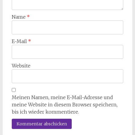
Name
*
E-Mail
*
Website
Meinen Namen, meine E-Mail-Adresse und
meine Website in diesem Browser speichern,
bis ich wieder kommentiere.