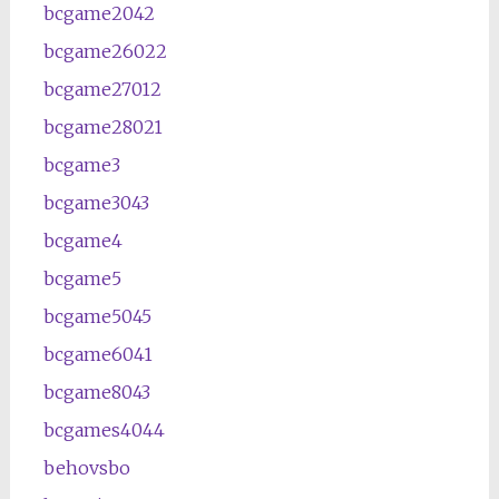
bcgame2042
bcgame26022
bcgame27012
bcgame28021
bcgame3
bcgame3043
bcgame4
bcgame5
bcgame5045
bcgame6041
bcgame8043
bcgames4044
behovsbo