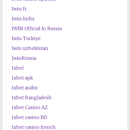
1win fr
1win India
1WIN Official In Russia
1win Turkiye
1win uzbekistan
1winRussia
1xbet
1xbet apk
1xbet arabic
1xbet Bangladesh
1xbet Casino AZ
1xbet casino BD
1xbet casino french