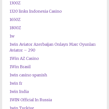
1300Z
1320 links Indonesia Casino
1650Z
1800Z
1w
1win Aviator Azerbaijan Onlayn Mərc Oyunları
Aviator – 290
1Win AZ Casino
1Win Brasil
1win casino spanish
1win fr
1win India
1WIN Official In Russia
1win Turkiye