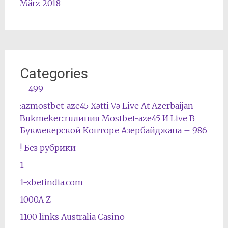
März 2018
Categories
– 499
:azmostbet-aze45 Xətti Və Live At Azerbaijan
Bukmeker::ruлиния Mostbet-aze45 И Live В
Букмекерской Конторе Азербайджана – 986
! Без рубрики
1
1-xbetindia.com
1000A Z
1100 links Australia Casino