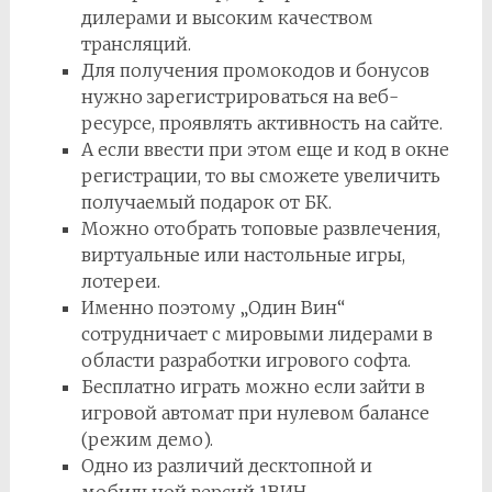
дилерами и высоким качеством
трансляций.
Для получения промокодов и бонусов
нужно зарегистрироваться на веб-
ресурсе, проявлять активность на сайте.
А если ввести при этом еще и код в окне
регистрации, то вы сможете увеличить
получаемый подарок от БК.
Можно отобрать топовые развлечения,
виртуальные или настольные игры,
лотереи.
Именно поэтому „Один Вин“
сотрудничает с мировыми лидерами в
области разработки игрового софта.
Бесплатно играть можно если зайти в
игровой автомат при нулевом балансе
(режим демо).
Одно из различий десктопной и