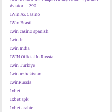
Aviator – 290
1Win AZ Casino
1Win Brasil
1win casino spanish
1win fr
1win India
1WIN Official In Russia
1win Turkiye
1win uzbekistan
1winRussia
1xbet
1xbet apk
1xbet arabic