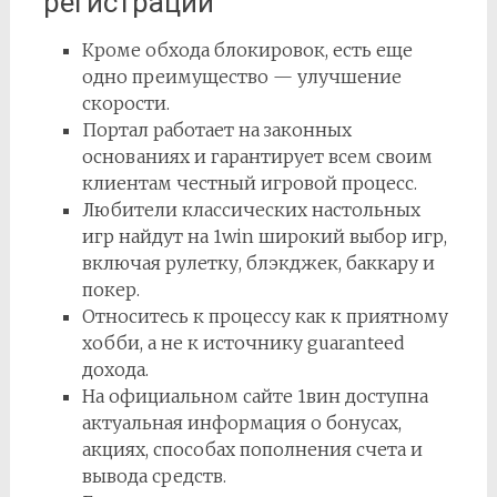
регистрации
Кроме обхода блокировок, есть еще
одно преимущество — улучшение
скорости.
Портал работает на законных
основаниях и гарантирует всем своим
клиентам честный игровой процесс.
Любители классических настольных
игр найдут на 1win широкий выбор игр,
включая рулетку, блэкджек, баккару и
покер.
Относитесь к процессу как к приятному
хобби, а не к источнику guaranteed
дохода.
На официальном сайте 1вин доступна
актуальная информация о бонусах,
акциях, способах пополнения счета и
вывода средств.