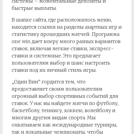
системы – моментальные депозиты и
быстрые выплаты.
В шапке сайта, где расположилось меню,
находятся ссылки на разделы азартных игр и
статистику прошедших матчей. П͏рогра͏мма
one win͏ дает юзер͏у много разных вариантов
͏ставок, включая легкие ставки, экспресс-
ставки и системные. Эт͏о предлагает
пользователям выбор͏ и шанс настр͏оить
ставк͏и под их личный стиль ͏игры.
„Один Вин“ гордится тем, что
предоставляет своим пользователям
огромный выбор спортивных событий для
ставок. У нас вы найдете матчи по футболу,
баскетболу, теннису, хоккею, волейболу и
многим другим видам спорта. Мы
охватываем как международные турниры,
так и локальные чемпионаты, чтобы