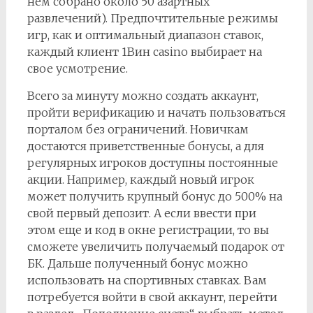
нем собрано около 50 азартных
развлечений). Предпочтительные режимы
игр, как и оптимальный диапазон ставок,
каждый клиент 1Вин casino выбирает на
свое усмотрение.
Всего за минуту можно создать аккаунт,
пройти верификацию и начать пользоваться
порталом без ограничений. Новичкам
достаются приветственные бонусы, а для
регулярных игроков доступны постоянные
акции. Например, каждый новый игрок
может получить крупный бонус до 500% на
свой первый депозит. А если ввести при
этом еще и код в окне регистрации, то вы
сможете увеличить получаемый подарок от
БК. Дальше полученный бонус можно
использовать на спортивных ставках. Вам
потребуется войти в свой аккаунт, перейти