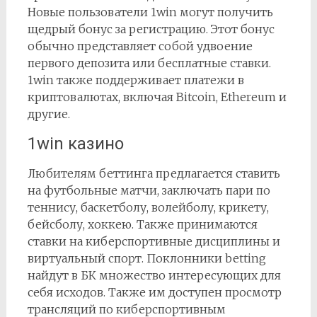
Новые пользователи 1win могут получить
щедрый бонус за регистрацию. Этот бонус
обычно представляет собой удвоение
первого депозита или бесплатные ставки.
1win также поддерживает платежи в
криптовалютах, включая Bitcoin, Ethereum и
другие.
1win казино
Любителям беттинга предлагается ставить
на футбольные матчи, заключать пари по
теннису, баскетболу, волейболу, крикету,
бейсболу, хоккею. Также принимаются
ставки на киберспортивные дисциплины и
виртуальный спорт. Поклонники betting
найдут в БК множество интересующих для
себя исходов. Также им доступен просмотр
трансляций по киберспортивным