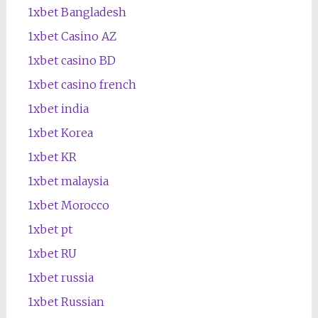
1xbet Bangladesh
1xbet Casino AZ
1xbet casino BD
1xbet casino french
1xbet india
1xbet Korea
1xbet KR
1xbet malaysia
1xbet Morocco
1xbet pt
1xbet RU
1xbet russia
1xbet Russian