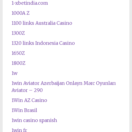
1-xbetindia.com
1000A Z
1100 links Australia Casino
1300Z
1320 links Indonesia Casino
1650Z
1800Z
1w
1win Aviator Azerbaijan Onlayn Mərc Oyunları
Aviator – 290
1Win AZ Casino
1Win Brasil
1win casino spanish
1win fr