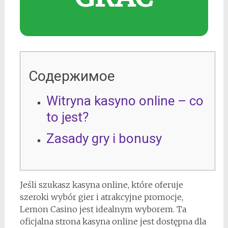
Содержимое
Witryna kasyno online – co
to jest?
Zasady gry i bonusy
Jeśli szukasz kasyna online, które oferuje
szeroki wybór gier i atrakcyjne promocje,
Lemon Casino jest idealnym wyborem. Ta
oficjalna strona kasyna online jest dostępna dla