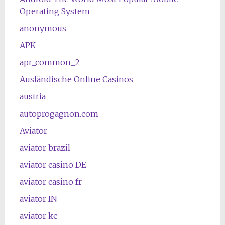
Operating System
anonymous
APK
apr_common_2
Ausländische Online Casinos
austria
autoprogagnon.com
Aviator
aviator brazil
aviator casino DE
aviator casino fr
aviator IN
aviator ke