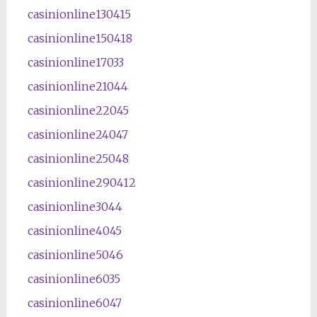
casinionline130415
casinionline150418
casinionline17033
casinionline21044
casinionline22045
casinionline24047
casinionline25048
casinionline290412
casinionline3044
casinionline4045
casinionline5046
casinionline6035
casinionline6047