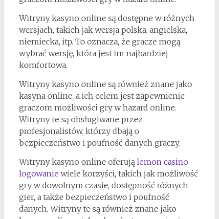
Witryny kasyno online są dostępne w różnych
wersjach, takich jak wersja polska, angielska,
niemiecka, itp. To oznacza, że gracze mogą
wybrać wersję, która jest im najbardziej
komfortowa.
Witryny kasyno online są również znane jako
kasyna online, a ich celem jest zapewnienie
graczom możliwości gry w hazard online.
Witryny te są obsługiwane przez
profesjonalistów, którzy dbają o
bezpieczeństwo i poufność danych graczy.
Witryny kasyno online oferują
lemon casino
logowanie
wiele korzyści, takich jak możliwość
gry w dowolnym czasie, dostępność różnych
gier, a także bezpieczeństwo i poufność
danych. Witryny te są również znane jako