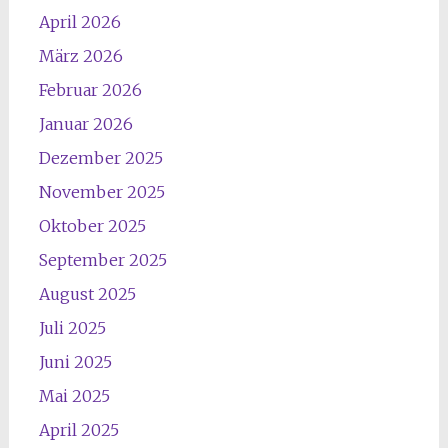
April 2026
März 2026
Februar 2026
Januar 2026
Dezember 2025
November 2025
Oktober 2025
September 2025
August 2025
Juli 2025
Juni 2025
Mai 2025
April 2025