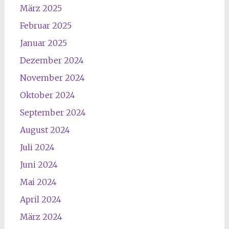
März 2025
Februar 2025
Januar 2025
Dezember 2024
November 2024
Oktober 2024
September 2024
August 2024
Juli 2024
Juni 2024
Mai 2024
April 2024
März 2024