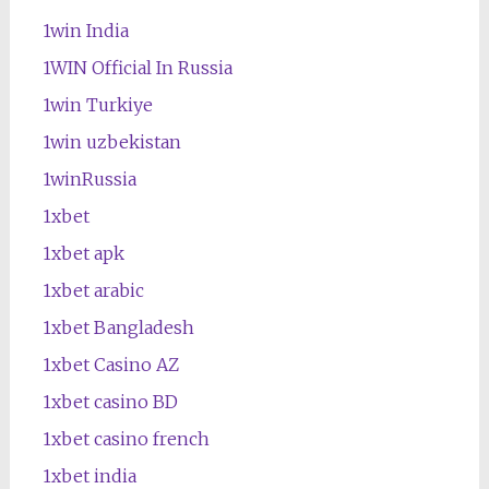
1win India
1WIN Official In Russia
1win Turkiye
1win uzbekistan
1winRussia
1xbet
1xbet apk
1xbet arabic
1xbet Bangladesh
1xbet Casino AZ
1xbet casino BD
1xbet casino french
1xbet india