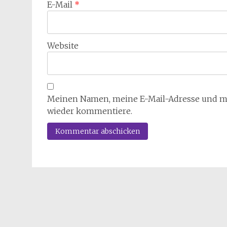
E-Mail
*
Website
Meinen Namen, meine E-Mail-Adresse und mei
wieder kommentiere.