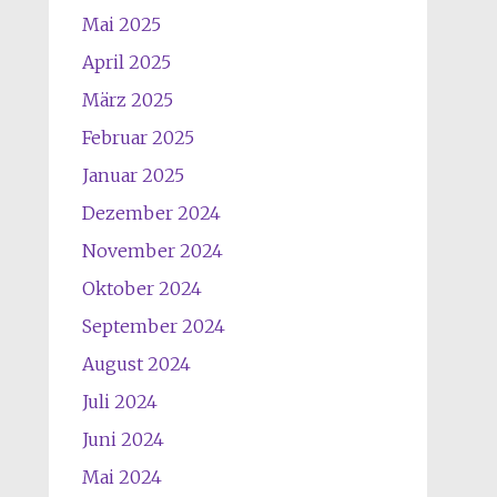
Mai 2025
April 2025
März 2025
Februar 2025
Januar 2025
Dezember 2024
November 2024
Oktober 2024
September 2024
August 2024
Juli 2024
Juni 2024
Mai 2024