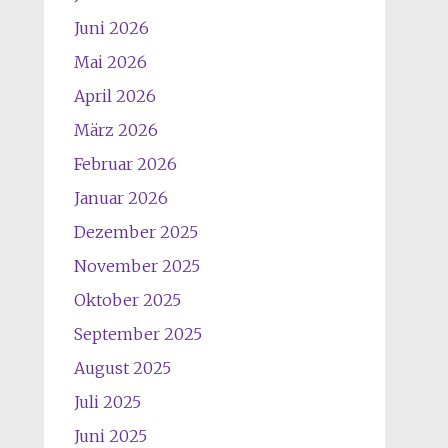
Juni 2026
Mai 2026
April 2026
März 2026
Februar 2026
Januar 2026
Dezember 2025
November 2025
Oktober 2025
September 2025
August 2025
Juli 2025
Juni 2025