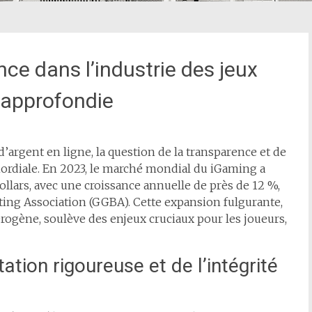
nce dans l’industrie des jeux
e approfondie
d’argent en ligne, la question de la transparence et de
mordiale. En 2023, le marché mondial du iGaming a
ollars
, avec une croissance annuelle de près de 12 %,
ing Association (GGBA). Cette expansion fulgurante,
ogène, soulève des enjeux cruciaux pour les joueurs,
tion rigoureuse et de l’intégrité