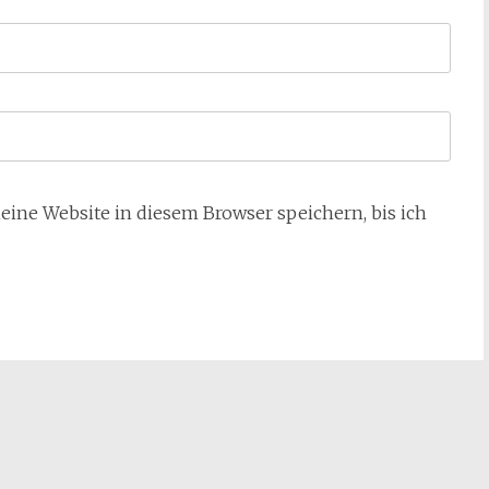
ne Website in diesem Browser speichern, bis ich