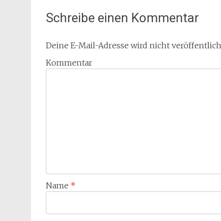
Schreibe einen Kommentar
Deine E-Mail-Adresse wird nicht veröffentlich
Kommentar
Name
*