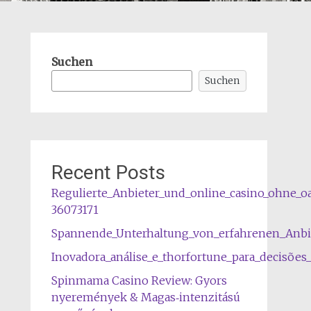
Suchen
Suchen
Recent Posts
Regulierte_Anbieter_und_online_casino_ohne_o
36073171
Spannende_Unterhaltung_von_erfahrenen_Anbie
Inovadora_análise_e_thorfortune_para_decisões_
Spinmama Casino Review: Gyors
nyeremények & Magas‑intenzitású