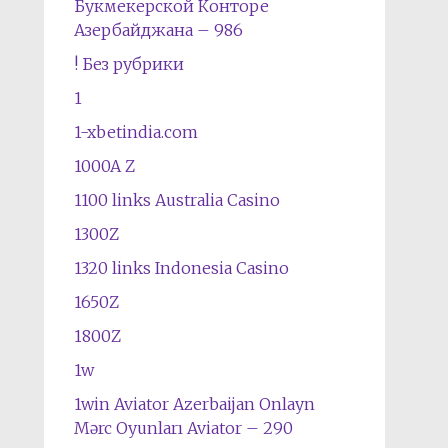
Букмекерской Конторе
Азербайджана – 986
! Без рубрики
1
1-xbetindia.com
1000A Z
1100 links Australia Casino
1300Z
1320 links Indonesia Casino
1650Z
1800Z
1w
1win Aviator Azerbaijan Onlayn
Mərc Oyunları Aviator – 290