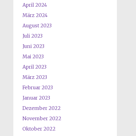
April 2024
März 2024
August 2023
Juli 2023
Juni 2023
Mai 2023
April 2023
März 2023
Februar 2023
Januar 2023
Dezember 2022
November 2022
Oktober 2022