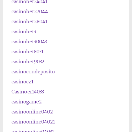
casinobet24041
casinobet27044
casinobet28041
casinobet3
casinobet30043
casinobet8031
casinobet9032
casinocondeposito
casinocz1
Casinoer14033
casinogame2
casinoonline0402
casinoonline04021
casinoonline04031