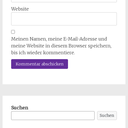
Website
Meinen Namen, meine E-Mail-Adresse und
meine Website in diesem Browser speichern,
bis ich wieder kommentiere.
Suchen
Suchen