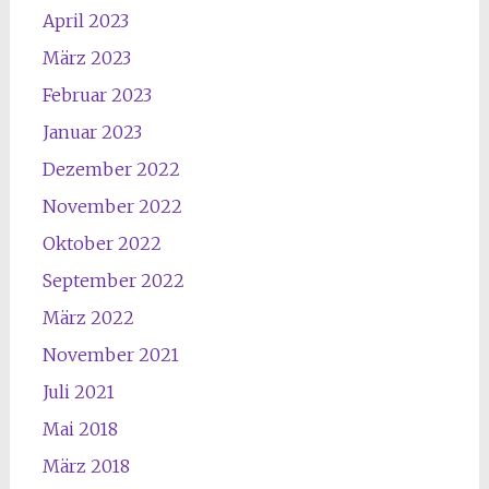
April 2023
März 2023
Februar 2023
Januar 2023
Dezember 2022
November 2022
Oktober 2022
September 2022
März 2022
November 2021
Juli 2021
Mai 2018
März 2018