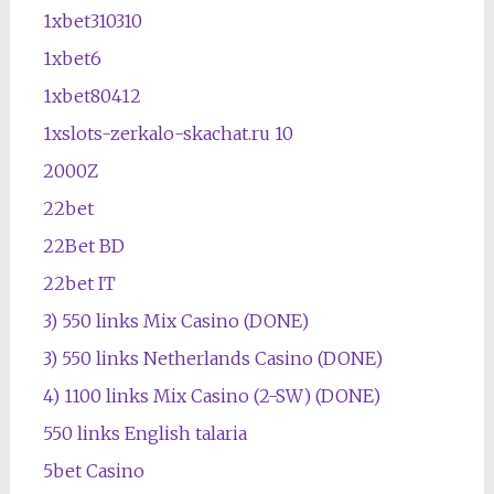
1xbet310310
1xbet6
1xbet80412
1xslots-zerkalo-skachat.ru 10
2000Z
22bet
22Bet BD
22bet IT
3) 550 links Mix Casino (DONE)
3) 550 links Netherlands Casino (DONE)
4) 1100 links Mix Casino (2-SW) (DONE)
550 links English talaria
5bet Casino