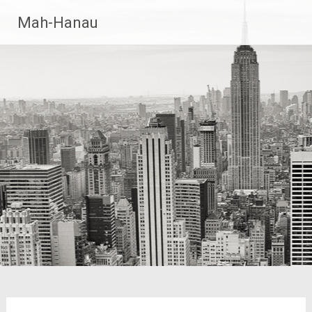
Zum
Mah-Hanau
Inhalt
springen