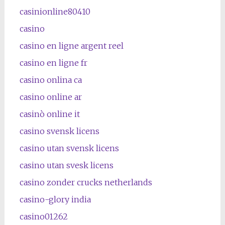
casinionline80410
casino
casino en ligne argent reel
casino en ligne fr
casino onlina ca
casino online ar
casinò online it
casino svensk licens
casino utan svensk licens
casino utan svesk licens
casino zonder crucks netherlands
casino-glory india
casino01262