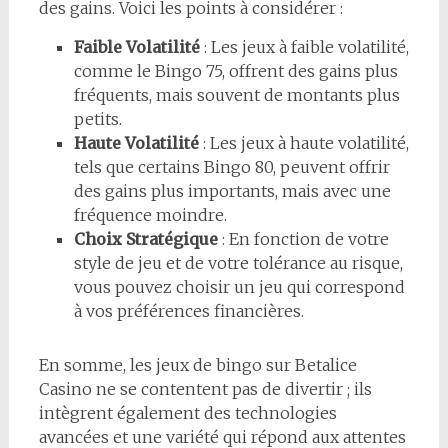
des gains. Voici les points à considérer :
Faible Volatilité
: Les jeux à faible volatilité,
comme le Bingo 75, offrent des gains plus
fréquents, mais souvent de montants plus
petits.
Haute Volatilité
: Les jeux à haute volatilité,
tels que certains Bingo 80, peuvent offrir
des gains plus importants, mais avec une
fréquence moindre.
Choix Stratégique
: En fonction de votre
style de jeu et de votre tolérance au risque,
vous pouvez choisir un jeu qui correspond
à vos préférences financières.
En somme, les jeux de bingo sur Betalice
Casino ne se contentent pas de divertir ; ils
intègrent également des technologies
avancées et une variété qui répond aux attentes