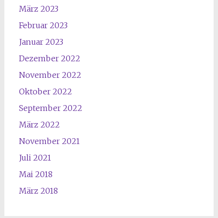
März 2023
Februar 2023
Januar 2023
Dezember 2022
November 2022
Oktober 2022
September 2022
März 2022
November 2021
Juli 2021
Mai 2018
März 2018