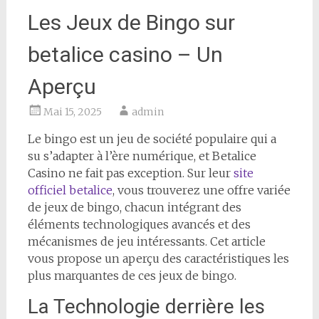
Les Jeux de Bingo sur
betalice casino – Un
Aperçu
Mai 15, 2025
admin
Le bingo est un jeu de société populaire qui a
su s’adapter à l’ère numérique, et Betalice
Casino ne fait pas exception. Sur leur
site
officiel betalice
, vous trouverez une offre variée
de jeux de bingo, chacun intégrant des
éléments technologiques avancés et des
mécanismes de jeu intéressants. Cet article
vous propose un aperçu des caractéristiques les
plus marquantes de ces jeux de bingo.
La Technologie derrière les