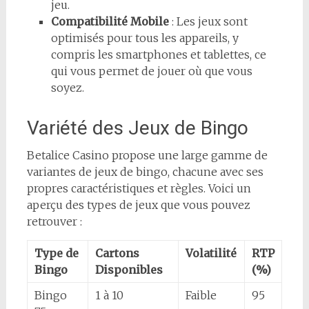
jeu.
Compatibilité Mobile
: Les jeux sont
optimisés pour tous les appareils, y
compris les smartphones et tablettes, ce
qui vous permet de jouer où que vous
soyez.
Variété des Jeux de Bingo
Betalice Casino propose une large gamme de
variantes de jeux de bingo, chacune avec ses
propres caractéristiques et règles. Voici un
aperçu des types de jeux que vous pouvez
retrouver :
Type de
Cartons
Volatilité
RTP
Bingo
Disponibles
(%)
Bingo
1 à 10
Faible
95