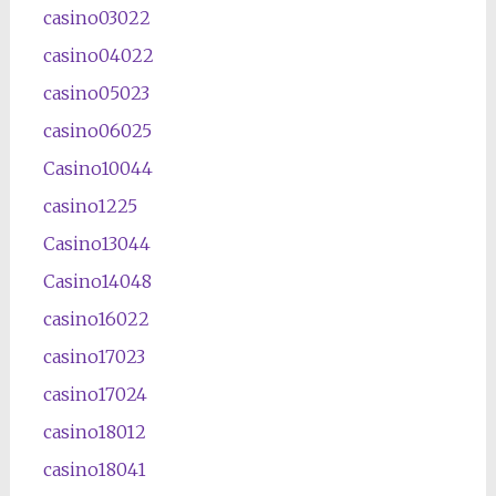
casino03022
casino04022
casino05023
casino06025
Casino10044
casino1225
Casino13044
Casino14048
casino16022
casino17023
casino17024
casino18012
casino18041