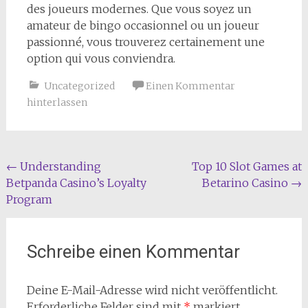
des joueurs modernes. Que vous soyez un
amateur de bingo occasionnel ou un joueur
passionné, vous trouverez certainement une
option qui vous conviendra.
Uncategorized
Einen Kommentar
hinterlassen
Beitragsnavigation
←
Understanding
Top 10 Slot Games at
Betpanda Casino’s Loyalty
Betarino Casino
→
Program
Schreibe einen Kommentar
Deine E-Mail-Adresse wird nicht veröffentlicht.
Erforderliche Felder sind mit
*
markiert.