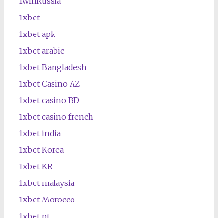
1winRussia
1xbet
1xbet apk
1xbet arabic
1xbet Bangladesh
1xbet Casino AZ
1xbet casino BD
1xbet casino french
1xbet india
1xbet Korea
1xbet KR
1xbet malaysia
1xbet Morocco
1xbet pt