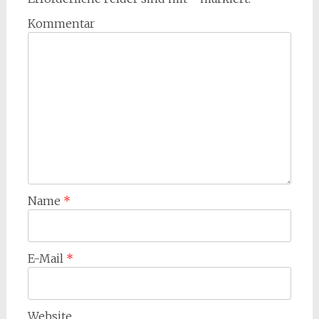
Kommentar
Name
*
E-Mail
*
Website