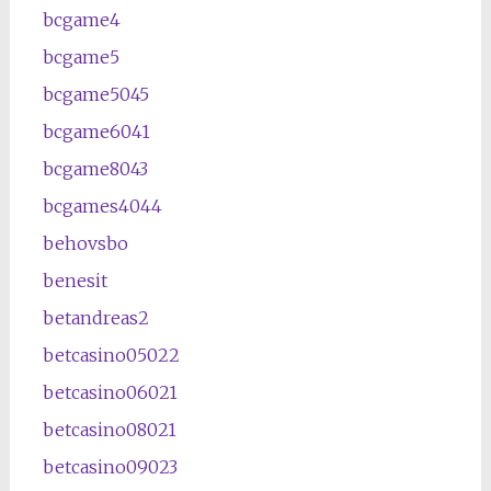
bcgame4
bcgame5
bcgame5045
bcgame6041
bcgame8043
bcgames4044
behovsbo
benesit
betandreas2
betcasino05022
betcasino06021
betcasino08021
betcasino09023