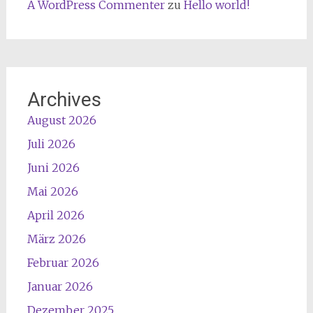
A WordPress Commenter
zu
Hello world!
Archives
August 2026
Juli 2026
Juni 2026
Mai 2026
April 2026
März 2026
Februar 2026
Januar 2026
Dezember 2025