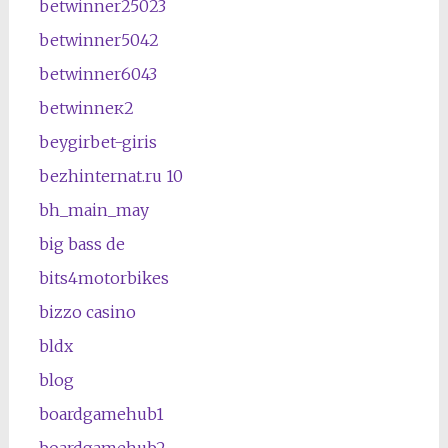
betwinner25023
betwinner5042
betwinner6043
betwinneк2
beygirbet-giris
bezhinternat.ru 10
bh_main_may
big bass de
bits4motorbikes
bizzo casino
bldx
blog
boardgamehub1
boardgamehub2