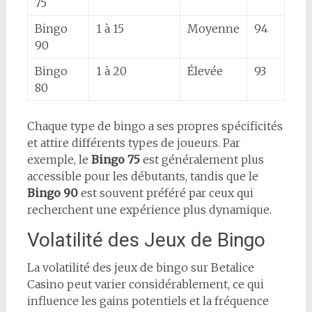
75
Bingo
1 à 15
Moyenne
94
90
Bingo
1 à 20
Élevée
93
80
Chaque type de bingo a ses propres spécificités
et attire différents types de joueurs. Par
exemple, le
Bingo 75
est généralement plus
accessible pour les débutants, tandis que le
Bingo 90
est souvent préféré par ceux qui
recherchent une expérience plus dynamique.
Volatilité des Jeux de Bingo
La volatilité des jeux de bingo sur Betalice
Casino peut varier considérablement, ce qui
influence les gains potentiels et la fréquence