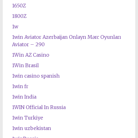
1650Z
1800Z
1w
1win Aviator Azerbaijan Onlayn Mərc Oyunları
Aviator – 290
1Win AZ Casino
1Win Brasil
1win casino spanish
1win fr
1win India
1WIN Official In Russia
1win Turkiye
1win uzbekistan