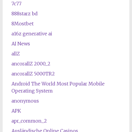
7c77
888starz bd
8Mostbet
a16z generative ai
AI News
allZ
ancorallZ 2000_2
ancorallZ 5000TR2
Android The World Most Popular Mobile
Operating System
anonymous
APK
apr_common_2
Ausländische Online Casinos