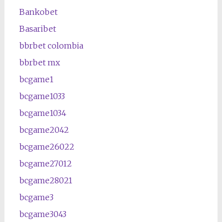
Bankobet
Basaribet
bbrbet colombia
bbrbet mx
bcgame1
bcgame1033
bcgame1034
bcgame2042
bcgame26022
bcgame27012
bcgame28021
bcgame3
bcgame3043