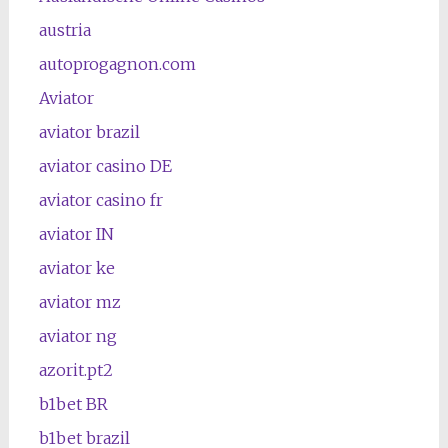
austria
autoprogagnon.com
Aviator
aviator brazil
aviator casino DE
aviator casino fr
aviator IN
aviator ke
aviator mz
aviator ng
azorit.pt2
b1bet BR
b1bet brazil