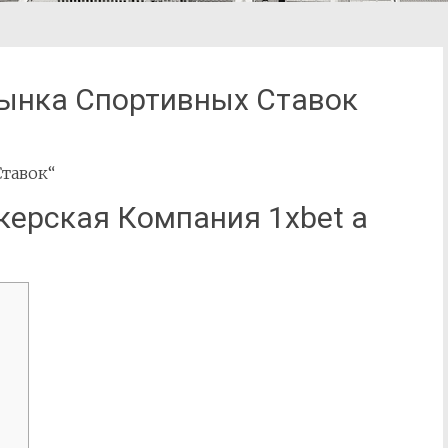
Рынка Спортивных Ставок
Ставок“
ерская Компания 1xbet а