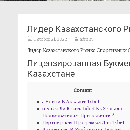
Лидер Казахстанского 
Oktober 21, 2022
admin
Лидер Казахстанского Рынка Спортивных 
Лицензированная Букмек
Казахстане
Content
а Войти В Аккаунт 1xbet
нельзя Ли Юзать 1xbet Kz Зеркало
Пользователям Приложения?
Партнерская Программа Для 1xbet
Браузерная И Мобильная Версии