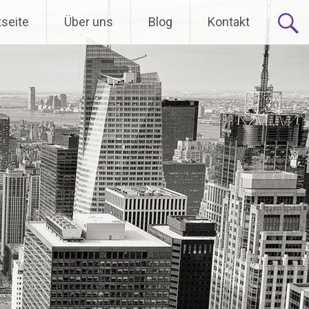
tseite
Über uns
Blog
Kontakt