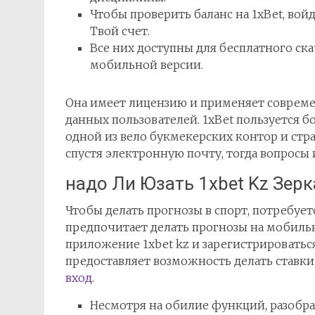
Чтобы проверить баланс на 1xBet, вой
Твой счет.
Все них доступны для бесплатного ска
мобильной версии.
Она имеет лицензию и применяет совреме
данных пользователей. 1xBet пользуется б
одной из вело букмекерских контор и стр
спустя электронную почту, тогда вопросы
надо Ли Юзать 1xbet Kz Зе
Чтобы делать прогнозы в спорт, потребуется
предпочитает делать прогнозы на мобильн
приложение 1xbet kz и зарегистрироватьс
предоставляет возможность делать ставки 
вход
.
Несмотря на обилие функций, разобра