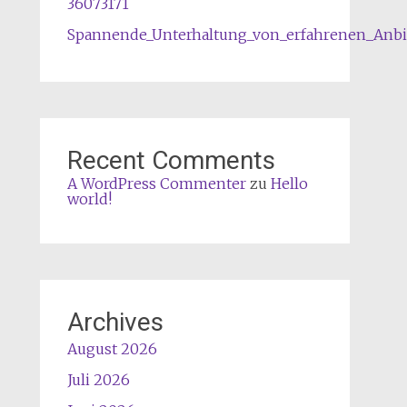
36073171
Spannende_Unterhaltung_von_erfahrenen_Anbie
Recent Comments
A WordPress Commenter
zu
Hello
world!
Archives
August 2026
Juli 2026