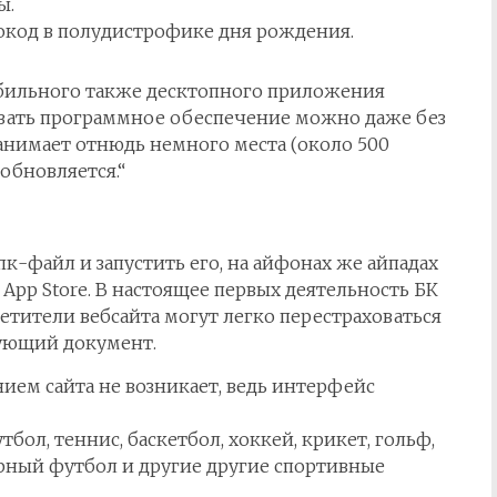
ы.
код в полудистрофике дня рождения.
бильного также десктопного приложения
овать программное обеспечение можно даже без
анимает отнюдь немного места (около 500
обновляется.“
к-файл и запустить его, на айфонах же айпадах
 App Store. В настоящее первых деятельность БК
сетители вебсайта могут легко перестраховаться
вующий документ.
нием сайта не возникает, ведь интерфейс
бол, теннис, баскетбол, хоккей, крикет, гольф,
ярный футбол и другие другие спортивные