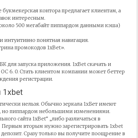
е букмекерская контора предлагает клиентам, а
тавок интересным.
(около 500 мегабайт пиппардом данными кэша)
 и интуитивно понятная навигация.
рина промокодов 1xBet».
БК для запуска приложения. 1xBet скачать и
 ОС 6. 0. Стать клиентом компании может беттер
ждения регистрации.
 1xbet
ктически нельзя. Обычно зеркала 1хБет имеют
т, но пиппардом небольшими изменениями.
ного сайта 1xBet“ „либо различаться в
а. Первым вторым нужно зарегистрировать 1xbet
 депозит. Сразу только вы получите поощрение в