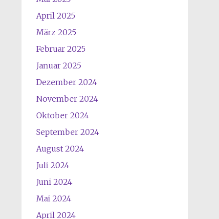
April 2025
März 2025
Februar 2025
Januar 2025
Dezember 2024
November 2024
Oktober 2024
September 2024
August 2024
Juli 2024
Juni 2024
Mai 2024
April 2024