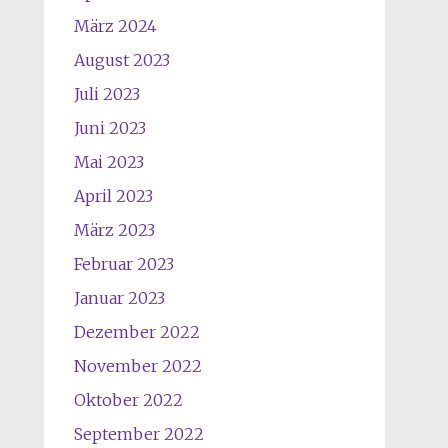
März 2024
August 2023
Juli 2023
Juni 2023
Mai 2023
April 2023
März 2023
Februar 2023
Januar 2023
Dezember 2022
November 2022
Oktober 2022
September 2022