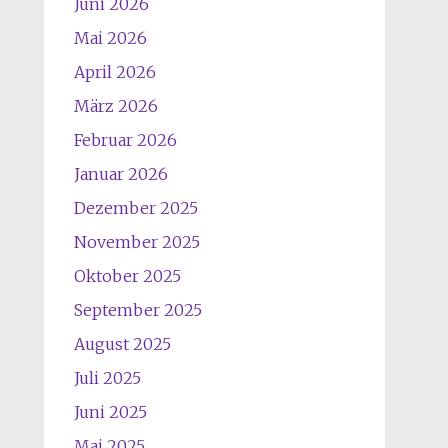
Juni 2026
Mai 2026
April 2026
März 2026
Februar 2026
Januar 2026
Dezember 2025
November 2025
Oktober 2025
September 2025
August 2025
Juli 2025
Juni 2025
Mai 2025