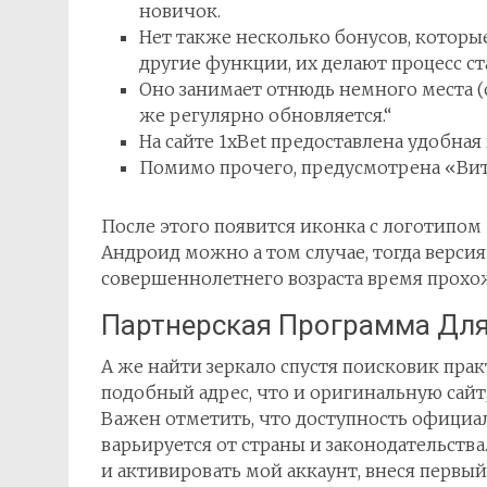
новичок.
Нет также несколько бонусов, которы
другие функции, их делают процесс с
Оно занимает отнюдь немного места 
же регулярно обновляется.“
На сайте 1xBet предоставлена удобная
Помимо прочего, предусмотрена «Вит
После этого появится иконка с логотипом 
Андроид можно а том случае, тогда версия
совершеннолетнего возраста время прохо
Партнерская Программа Для
А же найти зеркало спустя поисковик пра
подобный адрес, что и оригинальную сай
Важен отметить, что доступность официаль
варьируется от страны и законодательств
и активировать мой аккаунт, внеся первый