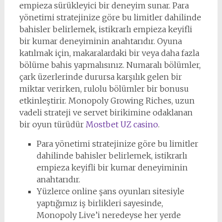
empieza sürükleyici bir deneyim sunar. Para
yönetimi stratejinize göre bu limitler dahilinde
bahisler belirlemek, istikrarlı empieza keyifli
bir kumar deneyiminin anahtarıdır. Oyuna
katılmak için, makaralardaki bir veya daha fazla
bölüme bahis yapmalısınız. Numaralı bölümler,
çark üzerlerinde durursa karşılık gelen bir
miktar verirken, rulolu bölümler bir bonusu
etkinleştirir. Monopoly Growing Riches, uzun
vadeli strateji ve servet birikimine odaklanan
bir oyun türüdür
Mostbet UZ casino
.
Para yönetimi stratejinize göre bu limitler
dahilinde bahisler belirlemek, istikrarlı
empieza keyifli bir kumar deneyiminin
anahtarıdır.
Yüzlerce online şans oyunları sitesiyle
yaptığımız iş birlikleri sayesinde,
Monopoly Live’i neredeyse her yerde