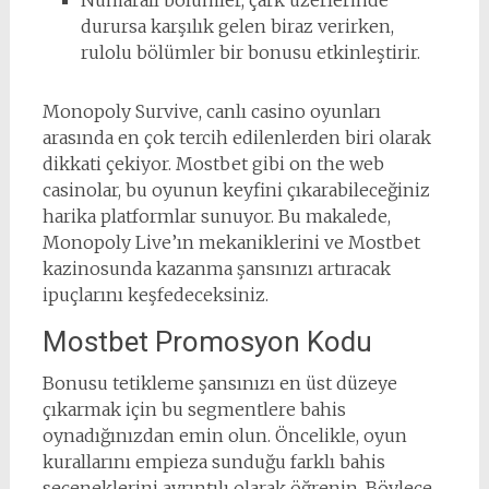
Numaralı bölümler, çark üzerlerinde
durursa karşılık gelen biraz verirken,
rulolu bölümler bir bonusu etkinleştirir.
Monopoly Survive, canlı casino oyunları
arasında en çok tercih edilenlerden biri olarak
dikkati çekiyor. Mostbet gibi on the web
casinolar, bu oyunun keyfini çıkarabileceğiniz
harika platformlar sunuyor. Bu makalede,
Monopoly Live’ın mekaniklerini ve Mostbet
kazinosunda kazanma şansınızı artıracak
ipuçlarını keşfedeceksiniz.
Mostbet Promosyon Kodu
Bonusu tetikleme şansınızı en üst düzeye
çıkarmak için bu segmentlere bahis
oynadığınızdan emin olun. Öncelikle, oyun
kurallarını empieza sunduğu farklı bahis
seçeneklerini ayrıntılı olarak öğrenin. Böylece