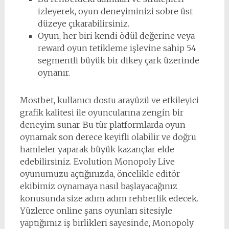
izleyerek, oyun deneyiminizi sobre üst
düzeye çıkarabilirsiniz.
Oyun, her biri kendi ödül değerine veya
reward oyun tetikleme işlevine sahip 54
segmentli büyük bir dikey çark üzerinde
oynanır.
Mostbet, kullanıcı dostu arayüzü ve etkileyici
grafik kalitesi ile oyuncularına zengin bir
deneyim sunar. Bu tür platformlarda oyun
oynamak son derece keyifli olabilir ve doğru
hamleler yaparak büyük kazançlar elde
edebilirsiniz. Evolution Monopoly Live
oyunumuzu açtığınızda, öncelikle editör
ekibimiz oynamaya nasıl başlayacağınız
konusunda size adım adım rehberlik edecek.
Yüzlerce online şans oyunları sitesiyle
yaptığımız iş birlikleri sayesinde, Monopoly