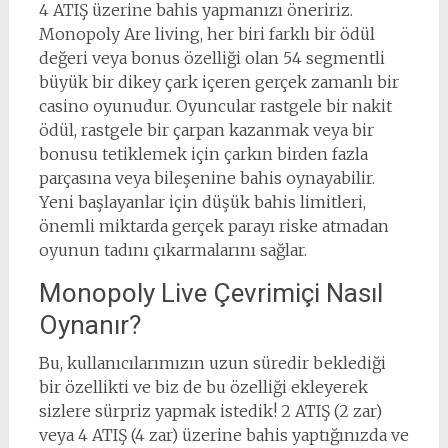
4 ATIŞ üzerine bahis yapmanızı öneririz.
Monopoly Are living, her biri farklı bir ödül
değeri veya bonus özelliği olan 54 segmentli
büyük bir dikey çark içeren gerçek zamanlı bir
casino oyunudur. Oyuncular rastgele bir nakit
ödül, rastgele bir çarpan kazanmak veya bir
bonusu tetiklemek için çarkın birden fazla
parçasına veya bileşenine bahis oynayabilir.
Yeni başlayanlar için düşük bahis limitleri,
önemli miktarda gerçek parayı riske atmadan
oyunun tadını çıkarmalarını sağlar.
Monopoly Live Çevrimiçi Nasıl
Oynanır?
Bu, kullanıcılarımızın uzun süredir beklediği
bir özellikti ve biz de bu özelliği ekleyerek
sizlere sürpriz yapmak istedik! 2 ATIŞ (2 zar)
veya 4 ATIŞ (4 zar) üzerine bahis yaptığınızda ve