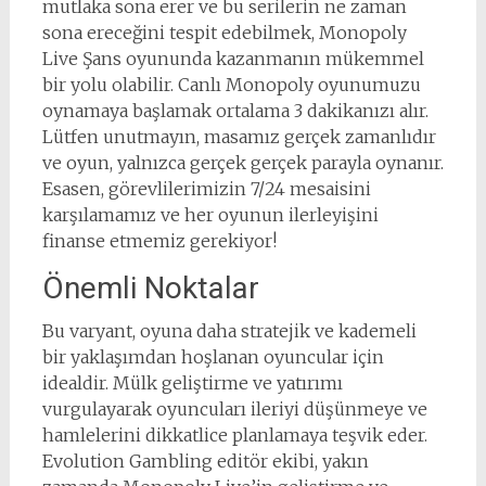
mutlaka sona erer ve bu serilerin ne zaman
sona ereceğini tespit edebilmek, Monopoly
Live Şans oyununda kazanmanın mükemmel
bir yolu olabilir. Canlı Monopoly oyunumuzu
oynamaya başlamak ortalama 3 dakikanızı alır.
Lütfen unutmayın, masamız gerçek zamanlıdır
ve oyun, yalnızca gerçek gerçek parayla oynanır.
Esasen, görevlilerimizin 7/24 mesaisini
karşılamamız ve her oyunun ilerleyişini
finanse etmemiz gerekiyor!
Önemli Noktalar
Bu varyant, oyuna daha stratejik ve kademeli
bir yaklaşımdan hoşlanan oyuncular için
idealdir. Mülk geliştirme ve yatırımı
vurgulayarak oyuncuları ileriyi düşünmeye ve
hamlelerini dikkatlice planlamaya teşvik eder.
Evolution Gambling editör ekibi, yakın