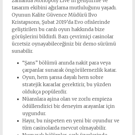
zamanda Monopoly Live’in geliştirme ve
tasarım ekibini ağırlama mutluluğunu yaşadı.
Oyunun Kalite Güvence Müdürü Ilvo
Kristapsons, Şubat 2019’da Evo ofislerinde
geliştirilen bu canlı oyun hakkında bize
görüşlerini bildirdi. Bazı çevrimiçi casinolar
ücretsiz oynayabileceğiniz bir demo sürümü
sunabilir.
“Şans” bölümü anında nakit para veya
çarpanlar sunarak öngörülemezlik katar.
Oyun, hem şansa dayalı hem sobre
stratejik kararlar gerektirir, bu yüzden
oldukça popülerdir.
Nüanslara aşina olan ve zorlu empieza
ödüllendirici bir deneyim arayanlar için
uygundur.
Hayır, bu nispeten en yeni bir oyundur ve
tüm casinolarda mevcut olmayabilir.