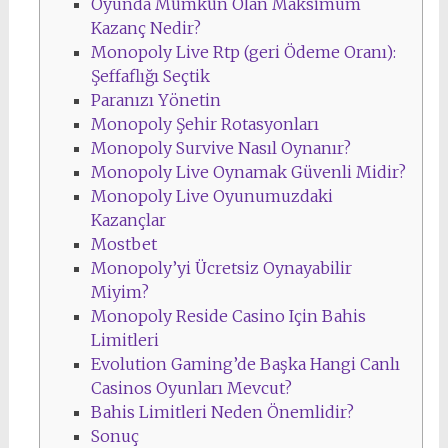
Oyunda Mümkün Olan Maksimum
Kazanç Nedir?
Monopoly Live Rtp (geri Ödeme Oranı):
Şeffaflığı Seçtik
Paranızı Yönetin
Monopoly Şehir Rotasyonları
Monopoly Survive Nasıl Oynanır?
Monopoly Live Oynamak Güvenli Midir?
Monopoly Live Oyunumuzdaki
Kazançlar
Mostbet
Monopoly’yi Ücretsiz Oynayabilir
Miyim?
Monopoly Reside Casino Için Bahis
Limitleri
Evolution Gaming’de Başka Hangi Canlı
Casinos Oyunları Mevcut?
Bahis Limitleri Neden Önemlidir?
Sonuç