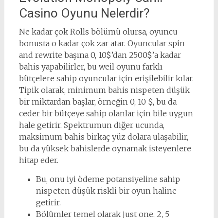
Casino Oyunu Nelerdir?
Ne kadar çok Rolls bölümü olursa, oyuncu
bonusta o kadar çok zar atar. Oyuncular spin
and rewrite başına 0, 10$’dan 2500$’a kadar
bahis yapabilirler, bu weil oyunu farklı
bütçelere sahip oyuncular için erişilebilir kılar.
Tipik olarak, minimum bahis nispeten düşük
bir miktardan başlar, örneğin 0, 10 $, bu da
ceder bir bütçeye sahip olanlar için bile uygun
hale getirir. Spektrumun diğer ucunda,
maksimum bahis birkaç yüz dolara ulaşabilir,
bu da yüksek bahislerde oynamak isteyenlere
hitap eder.
Bu, onu iyi ödeme potansiyeline sahip
nispeten düşük riskli bir oyun haline
getirir.
Bölümler temel olarak just one, 2, 5