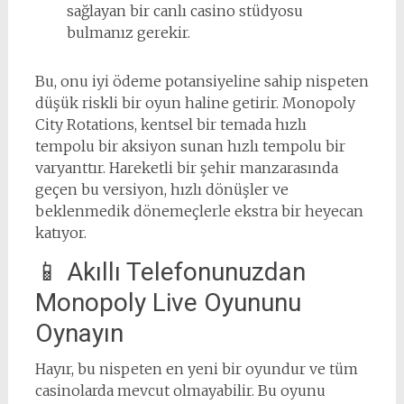
sağlayan bir canlı casino stüdyosu
bulmanız gerekir.
Bu, onu iyi ödeme potansiyeline sahip nispeten
düşük riskli bir oyun haline getirir. Monopoly
City Rotations, kentsel bir temada hızlı
tempolu bir aksiyon sunan hızlı tempolu bir
varyanttır. Hareketli bir şehir manzarasında
geçen bu versiyon, hızlı dönüşler ve
beklenmedik dönemeçlerle ekstra bir heyecan
katıyor.
📱 Akıllı Telefonunuzdan
Monopoly Live Oyununu
Oynayın
Hayır, bu nispeten en yeni bir oyundur ve tüm
casinolarda mevcut olmayabilir. Bu oyunu