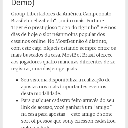
Demo)
Group, Libertadores da América, Campeonato
Brasileiro elizabeth“ „muito mais. Fortune
Tiger é o prestigioso “jogo do tigrinho”, e é nos
dias de hoje o slot néanmoins popular dos
cassinos online. No MostBet não é distinto,
com este caça-níqueis estando sempre entre os
mais buscados da casa. MostBet Brasil oferece
aos jogadores quatro maneiras diferentes de ze
registrar, uma dasjenige quais
Seu sistema disponibiliza a realização de
apostas nos mais importantes eventos
desta modalidade.
Para qualquer cadastro feito através do seu
link de acesso, você ganhará um “amigo”
na casa para apostas – este amigo é some
sort of pessoa que sony ericsson cadastrou
pelo teu link.