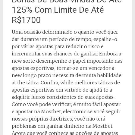
125% Com Limite De Até
R$1700
Uma ocasião determinado o quanto você quer
dar durante um período de tempo, espalhe-o
por várias apostas para reduzir o risco e
incrementar suas chances de ganhar. Embora a
new sorte desempenhe o papel importante nas
apostas esportivas, tornar-se um vencedor a
new longo prazo necessita de muita habilidade
at the tática. Confira, while melhores táticas de
apostas esportivas em virtude de ajudá-lo a
adquirir lucros consistentes de suas apostas.
Como você pode verificar, é muito fácil apostar
e apostar na Mostbet, electronic se você seguir
nossas próprias diretrizes, você não terá
problemas em ganhar dinheiro na Mostbet.
Agora que você conhece as opções de apostas