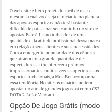
O web-site é bem projetado, fácil de usar e
mesmo la cual você seja o iniciante no planeta
das apostas esportivas, não terá bastante
dificuldade para achar seu caminho no site de
apostas. Este é 1 claro indicador de uma
qualidade e da atitude profissional dessa marca
em relação a seus clientes e suas necessidades.
Com a emergente popularidade dos eSports,
que atraem uma grande quantidade de
espectadores at the oferecem prêmios
impressionantes, muitas vezes superiores aos
esportes tradicionais, a MostBet acompanha
essa tendência. No site, os usuários podem
apostar no ano de grandes jogos asi como CS2,
DOTA 2, LoL e Valorant.
Opção De Jogo Grátis (modo