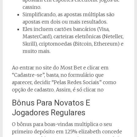
cassino.
Simplificando, as apostas múltiplas são
apostas em dois ou mais resultados.
Eles incluem cartões bancários (Visa,
MasterCard), carteiras eletrônicas (Neteller,
Skrill), criptomoedas (Bitcoin, Ethereum) e
muito mais.
Ao entrar no site do Most Bet e clicar em
“Cadastre-se”, basta, no formulário que
aparecer, decidir “Pelas Redes Sociais” como
opção de cadastro. Assim, é só clicar no
Bônus Para Novatos E
Jogadores Regulares
O bônus para boas-vindas multiplica o seu
primeiro depósito em 125% elizabeth concede