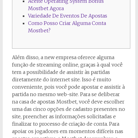
Aceite Operating System Bônus
Mostbet Agora
Variedade De Eventos De Apostas
Como Posso Criar Alguma Conta
Mostbet?
Além disso, a new empresa oferece alguma
função de streaming online, graças à qual você
tem a possibilidade de assistir às partidas
diretamente do internet site. Isso é muito
conveniente, pois você pode apostar e assistir à
partida no mesmo web-site. Para se deliberar
na casa de apostas Mostbet, você deve escolher
uma das cinco opções de cadastro presentes no
site, preencher as informações solicitadas e
finalizar to processo de criação de conta. Para
apoiar os jogadores em momentos difíceis nas