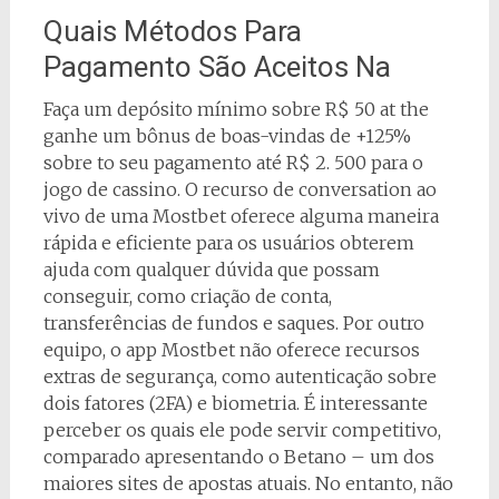
Quais Métodos Para
Pagamento São Aceitos Na
Faça um depósito mínimo sobre R$ 50 at the
ganhe um bônus de boas-vindas de +125%
sobre to seu pagamento até R$ 2. 500 para o
jogo de cassino. O recurso de conversation ao
vivo de uma Mostbet oferece alguma maneira
rápida e eficiente para os usuários obterem
ajuda com qualquer dúvida que possam
conseguir, como criação de conta,
transferências de fundos e saques. Por outro
equipo, o app Mostbet não oferece recursos
extras de segurança, como autenticação sobre
dois fatores (2FA) e biometria. É interessante
perceber os quais ele pode servir competitivo,
comparado apresentando o Betano – um dos
maiores sites de apostas atuais. No entanto, não