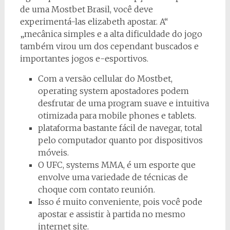
de uma Mostbet Brasil, você deve
experimentá-las elizabeth apostar. A“
„mecânica simples e a alta dificuldade do jogo
também virou um dos cependant buscados e
importantes jogos e-esportivos.
Com a versão cellular do Mostbet,
operating system apostadores podem
desfrutar de uma program suave e intuitiva
otimizada para mobile phones e tablets.
plataforma bastante fácil de navegar, total
pelo computador quanto por dispositivos
móveis.
O UFC, systems MMA, é um esporte que
envolve uma variedade de técnicas de
choque com contato reunión.
Isso é muito conveniente, pois você pode
apostar e assistir à partida no mesmo
internet site.