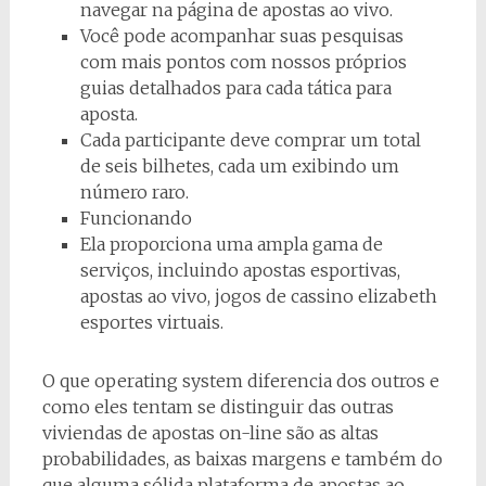
navegar na página de apostas ao vivo.
Você pode acompanhar suas pesquisas
com mais pontos com nossos próprios
guias detalhados para cada tática para
aposta.
Cada participante deve comprar um total
de seis bilhetes, cada um exibindo um
número raro.
Funcionando
Ela proporciona uma ampla gama de
serviços, incluindo apostas esportivas,
apostas ao vivo, jogos de cassino elizabeth
esportes virtuais.
O que operating system diferencia dos outros e
como eles tentam se distinguir das outras
viviendas de apostas on-line são as altas
probabilidades, as baixas margens e também do
que alguma sólida plataforma de apostas ao