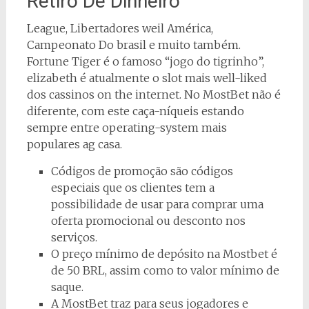
Retiro De Dinheiro
League, Libertadores weil América,
Campeonato Do brasil e muito também.
Fortune Tiger é o famoso “jogo do tigrinho”,
elizabeth é atualmente o slot mais well-liked
dos cassinos on the internet. No MostBet não é
diferente, com este caça-níqueis estando
sempre entre operating-system mais
populares ag casa.
Códigos de promoção são códigos
especiais que os clientes tem a
possibilidade de usar para comprar uma
oferta promocional ou desconto nos
serviços.
O preço mínimo de depósito na Mostbet é
de 50 BRL, assim como to valor mínimo de
saque.
A MostBet traz para seus jogadores e