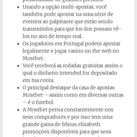
Usando a opção multi-apostas, você
também pode apostar na uma série de
eventos ao palpitante que estão sendo
transmitidos para que los dos possam vê-
los no ano de tempo real.
Os jogadores em Portugal podem apostar
legalmente e jogar casino on the web no
Mostbet.
Você receberá as rodadas gratuitas assim o
qual o dinheiro intended for depositado
em tua conta.
O principal destaque da casa de apostas
Mostbet – assim como em diversas outras
– é o futebol.
A Mostbet pensa constantemente nos
seus compradores e por isso tem uma
grande gama de bônus elizabeth
promoções disponíveis para que seus