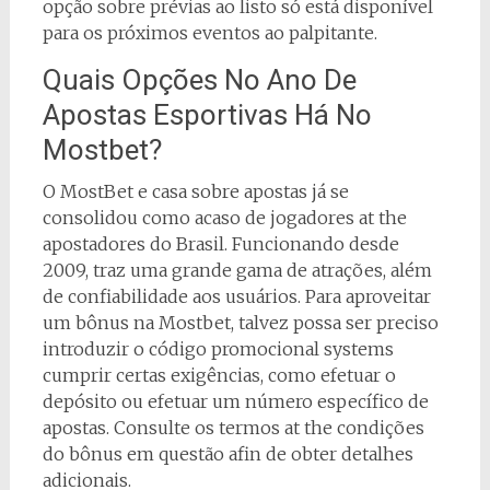
opção sobre prévias ao listo só está disponível
para os próximos eventos ao palpitante.
Quais Opções No Ano De
Apostas Esportivas Há No
Mostbet?
O MostBet e casa sobre apostas já se
consolidou como acaso de jogadores at the
apostadores do Brasil. Funcionando desde
2009, traz uma grande gama de atrações, além
de confiabilidade aos usuários. Para aproveitar
um bônus na Mostbet, talvez possa ser preciso
introduzir o código promocional systems
cumprir certas exigências, como efetuar o
depósito ou efetuar um número específico de
apostas. Consulte os termos at the condições
do bônus em questão afin de obter detalhes
adicionais.