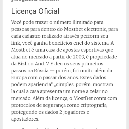
Licença Oficial
Você pode trazer o número ilimitado para
pessoas para dentro do Mostbet electronic, para
cada cadastro realizado através perform seu
link, você ganha benefícios enel do sistema. A
Mostbet é uma casa de apostas esportivas que
atua no mercado a partir de 2009, é propriedade
da Bizbon And. V. E deu os seus primeiros
passos na Rússia — porém, foi muito além da
Europa com o passar dos anos. Estes dados
podem apariencia“ „simples, porém, mostram
la cual a casa apresenta um nome a zelar no
mercado. Além da licença, o MostBet conta com
protocolos de segurança como criptografia,
protegendo os dados 2 jogadores e
apostadores.