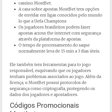
cassino MostBet.
A casa sobre apostas MostBet tem opções
de envidar em ligas conocidos pelo mundo
lo que a Uefa Champions
Os jogadores brasileiros podem fazer
apostas across the internet com segurança
através da plataforma de apostas.
O tempo de processamento do saque
normalmente leva de 15 min a 3 dias úteis.
Ele também tem ferramentas para to jogo
responsável, esquivando que os jogadores
tenham problemas associados ao jogo. Além da
licença, u MostBet possui protocolos de
segurança como criptografia, protegendo os
dados dos jogadores e apostadores.
Códigos Promocionais