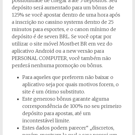
possibilidade de chegar a até 5 depósitos. Seu
depósito será aumentado para um bônus de
125% se você apostar dentro de uma hora após
a inscrição no cassino systems dentro de 25
minutos para esportes, e o canon mínimo de
depósito é de seven BRL. Se você optar por
utilizar o site móvel Mostbet BR em vez do
aplicativo Android ou a new versão para
PERSONAL COMPUTER, você também não
perderá nenhuma promoção ou bônus.
Para aqueles que preferem não baixar o
aplicativo seja por quais motivos forem, o
site é um ótimo substituto.
Este generoso bônus garante alguma
correspondência de 100% no seu primeiro
depósito para apostas, até um
incontestável limite.
Estes dados podem parecer“ „discretos,