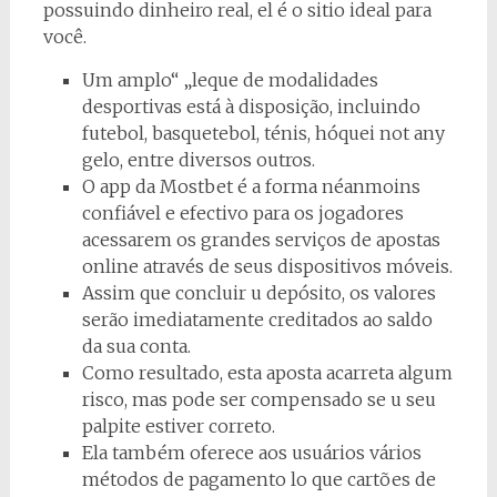
possuindo dinheiro real, el é o sitio ideal para
você.
Um amplo“ „leque de modalidades
desportivas está à disposição, incluindo
futebol, basquetebol, ténis, hóquei not any
gelo, entre diversos outros.
O app da Mostbet é a forma néanmoins
confiável e efectivo para os jogadores
acessarem os grandes serviços de apostas
online através de seus dispositivos móveis.
Assim que concluir u depósito, os valores
serão imediatamente creditados ao saldo
da sua conta.
Como resultado, esta aposta acarreta algum
risco, mas pode ser compensado se u seu
palpite estiver correto.
Ela também oferece aos usuários vários
métodos de pagamento lo que cartões de