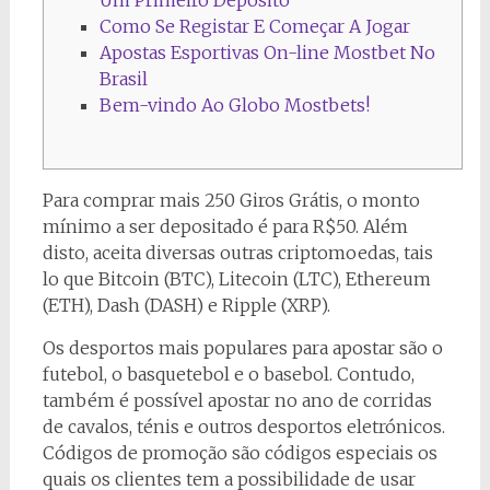
Um Primeiro Depósito
Como Se Registar E Começar A Jogar
Apostas Esportivas On-line Mostbet No
Brasil
Bem-vindo Ao Globo Mostbets!
Para comprar mais 250 Giros Grátis, o monto
mínimo a ser depositado é para R$50. Além
disto, aceita diversas outras criptomoedas, tais
lo que Bitcoin (BTC), Litecoin (LTC), Ethereum
(ETH), Dash (DASH) e Ripple (XRP).
Os desportos mais populares para apostar são o
futebol, o basquetebol e o basebol. Contudo,
também é possível apostar no ano de corridas
de cavalos, ténis e outros desportos eletrónicos.
Códigos de promoção são códigos especiais os
quais os clientes tem a possibilidade de usar