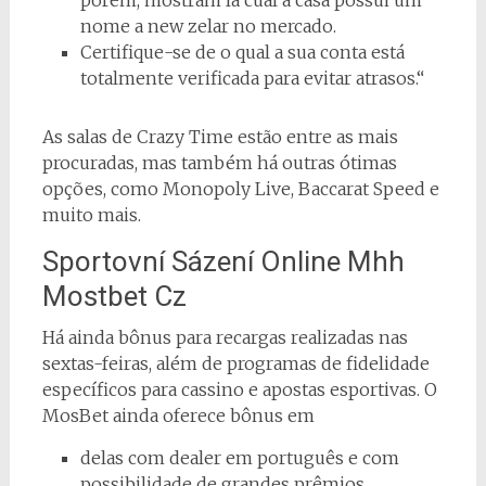
porém, mostram la cual a casa possui um
nome a new zelar no mercado.
Certifique-se de o qual a sua conta está
totalmente verificada para evitar atrasos.“
As salas de Crazy Time estão entre as mais
procuradas, mas também há outras ótimas
opções, como Monopoly Live, Baccarat Speed e
muito mais.
Sportovní Sázení Online Mhh
Mostbet Cz
Há ainda bônus para recargas realizadas nas
sextas-feiras, além de programas de fidelidade
específicos para cassino e apostas esportivas. O
MosBet ainda oferece bônus em
delas com dealer em português e com
possibilidade de grandes prêmios.