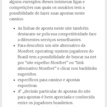
alguns exemplos dieses inúmeras ligas e
competições nas quais os usuários tem a
possibilidade de fazer suas apostas neste
cassino.
As linhas de aposta neste site também
destacam-se pela sua competitividade face
a diferentes serviços semelhantes.
Para descobrir um site alternativo da
Mostbet, operating-system jogadores do
Brasil tem a possibilidade de buscar na net
por “site espelho Mostbet” ou “link
alternativo Mostbet” e clicar nos backlinks
sugeridos.
específicos para cassino e apostas
esportivas.
A“ „decisão particular de apostas do site
para apostas é bem apreciada e conhecida
entre os jogadores brasileiros.