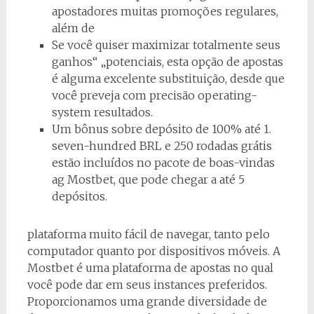
apostadores muitas promoções regulares,
além de
Se você quiser maximizar totalmente seus
ganhos“ „potenciais, esta opção de apostas
é alguma excelente substituição, desde que
você preveja com precisão operating-
system resultados.
Um bônus sobre depósito de 100% até 1.
seven-hundred BRL e 250 rodadas grátis
estão incluídos no pacote de boas-vindas
ag Mostbet, que pode chegar a até 5
depósitos.
plataforma muito fácil de navegar, tanto pelo
computador quanto por dispositivos móveis. A
Mostbet é uma plataforma de apostas no qual
você pode dar em seus instances preferidos.
Proporcionamos uma grande diversidade de