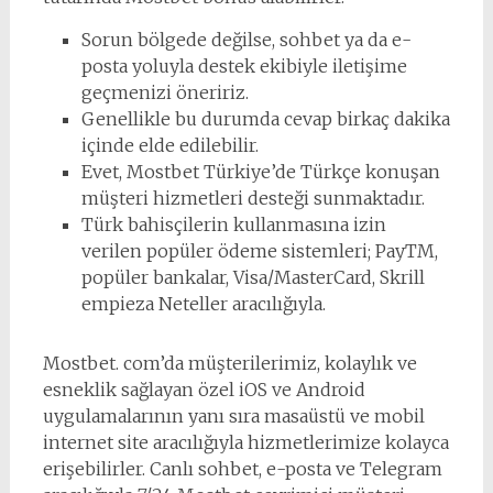
Sorun bölgede değilse, sohbet ya da e-
posta yoluyla destek ekibiyle iletişime
geçmenizi öneririz.
Genellikle bu durumda cevap birkaç dakika
içinde elde edilebilir.
Evet, Mostbet Türkiye’de Türkçe konuşan
müşteri hizmetleri desteği sunmaktadır.
Türk bahisçilerin kullanmasına izin
verilen popüler ödeme sistemleri; PayTM,
popüler bankalar, Visa/MasterCard, Skrill
empieza Neteller aracılığıyla.
Mostbet. com’da müşterilerimiz, kolaylık ve
esneklik sağlayan özel iOS ve Android
uygulamalarının yanı sıra masaüstü ve mobil
internet site aracılığıyla hizmetlerimize kolayca
erişebilirler. Canlı sohbet, e-posta ve Telegram