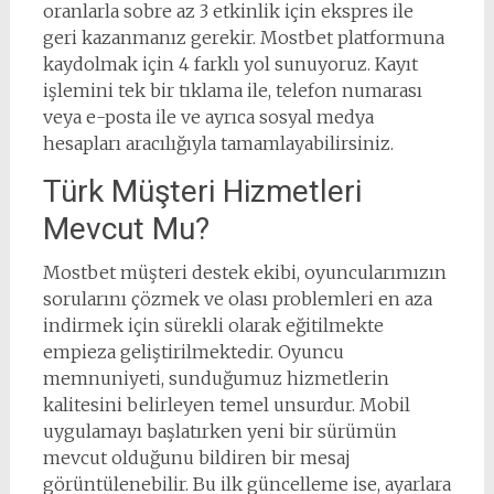
oranlarla sobre az 3 etkinlik için ekspres ile
geri kazanmanız gerekir. Mostbet platformuna
kaydolmak için 4 farklı yol sunuyoruz. Kayıt
işlemini tek bir tıklama ile, telefon numarası
veya e-posta ile ve ayrıca sosyal medya
hesapları aracılığıyla tamamlayabilirsiniz.
Türk Müşteri Hizmetleri
Mevcut Mu?
Mostbet müşteri destek ekibi, oyuncularımızın
sorularını çözmek ve olası problemleri en aza
indirmek için sürekli olarak eğitilmekte
empieza geliştirilmektedir. Oyuncu
memnuniyeti, sunduğumuz hizmetlerin
kalitesini belirleyen temel unsurdur. Mobil
uygulamayı başlatırken yeni bir sürümün
mevcut olduğunu bildiren bir mesaj
görüntülenebilir. Bu ilk güncelleme ise, ayarlara