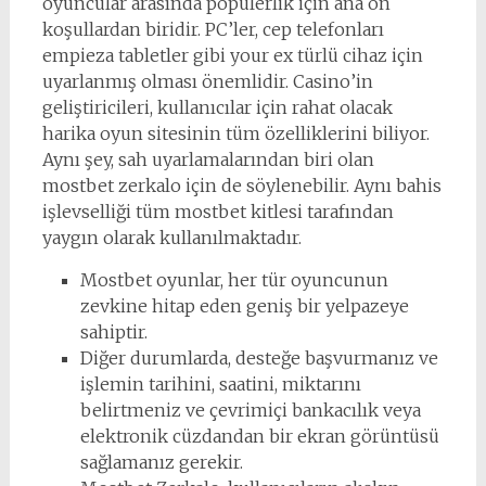
oyuncular arasında popülerlik için ana ön
koşullardan biridir. PC’ler, cep telefonları
empieza tabletler gibi your ex türlü cihaz için
uyarlanmış olması önemlidir. Casino’in
geliştiricileri, kullanıcılar için rahat olacak
harika oyun sitesinin tüm özelliklerini biliyor.
Aynı şey, sah uyarlamalarından biri olan
mostbet zerkalo için de söylenebilir. Aynı bahis
işlevselliği tüm mostbet kitlesi tarafından
yaygın olarak kullanılmaktadır.
Mostbet oyunlar, her tür oyuncunun
zevkine hitap eden geniş bir yelpazeye
sahiptir.
Diğer durumlarda, desteğe başvurmanız ve
işlemin tarihini, saatini, miktarını
belirtmeniz ve çevrimiçi bankacılık veya
elektronik cüzdandan bir ekran görüntüsü
sağlamanız gerekir.