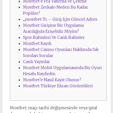
Mostbet’e Pra Yatırma Ve Çekme
Mostbet Zerkalo Neden Bu Kadar
Popüler?
„mostbet Tr – Giriş Için Güncel Adres
Mostbet Girişine Bir Uygulama
Aracılığıyla Erişebilir Miyim?
Spor Bahisleri Ve Canlı Bahisler
Mostbet Kaydı
Mostbet Casino Oyunları Hakkında Sık
Sorulan Sorular
Canlı Yayınlar
Mostbet Mobil Uygulamasında Bir Oyun
Hesabı Kaydedin
Mostbet’e Nasıl Kayıt Olunur?
Mostbet Türkiye Ekran Görüntüleri
Mostbet, maçı tarihi değişmesinde veya iptal