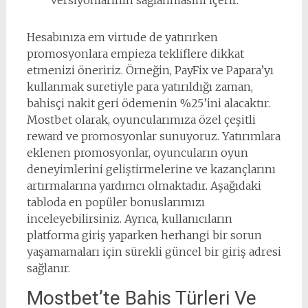
versiyonlarının sağlanmasını içerir.
Hesabınıza em virtude de yatırırken
promosyonlara empieza tekliflere dikkat
etmenizi öneririz. Örneğin, PayFix ve Papara’yı
kullanmak suretiyle para yatırıldığı zaman,
bahisçi nakit geri ödemenin %25’ini alacaktır.
Mostbet olarak, oyuncularımıza özel çeşitli
reward ve promosyonlar sunuyoruz. Yatırımlara
eklenen promosyonlar, oyuncuların oyun
deneyimlerini geliştirmelerine ve kazançlarını
artırmalarına yardımcı olmaktadır. Aşağıdaki
tabloda en popüler bonuslarımızı
inceleyebilirsiniz. Ayrıca, kullanıcıların
platforma giriş yaparken herhangi bir sorun
yaşamamaları için sürekli güncel bir giriş adresi
sağlanır.
Mostbet’te Bahis Türleri Ve