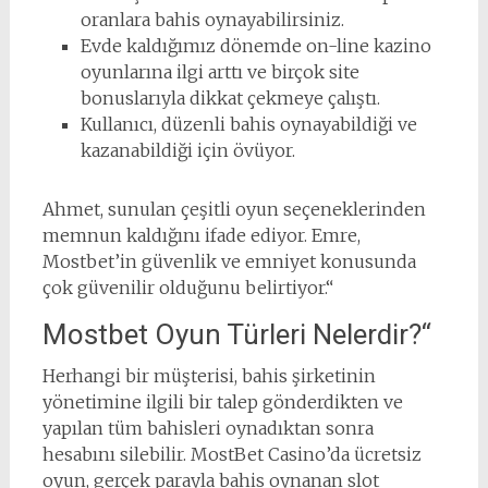
oranlara bahis oynayabilirsiniz.
Evde kaldığımız dönemde on-line kazino
oyunlarına ilgi arttı ve birçok site
bonuslarıyla dikkat çekmeye çalıştı.
Kullanıcı, düzenli bahis oynayabildiği ve
kazanabildiği için övüyor.
Ahmet, sunulan çeşitli oyun seçeneklerinden
memnun kaldığını ifade ediyor. Emre,
Mostbet’in güvenlik ve emniyet konusunda
çok güvenilir olduğunu belirtiyor.“
Mostbet Oyun Türleri Nelerdir?“
Herhangi bir müşterisi, bahis şirketinin
yönetimine ilgili bir talep gönderdikten ve
yapılan tüm bahisleri oynadıktan sonra
hesabını silebilir. MostBet Casino’da ücretsiz
oyun, gerçek parayla bahis oynanan slot