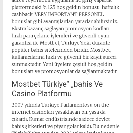
adres veya mobil uygulama ile giriş yaparak
platformdaki %125 hoş geldin bonusu, haftalık
cashback, VERY IMPORTANT PERSONEL
bonuslar gibi avantajlardan yararlanabilirsiniz.
Ekstra kazanç sağlayan promosyon kodları,
hızlı para çekme işlemleri ve güvenli oyun
garantisi ile Mostbet, Türkiye’deki durante
popüler bahis sitelerinden biridir. Mostbet,
kullanıcılarına hızlı ve güvenli bir kayıt süreci
sunmaktadır. Yeni üyelere çeşitli hoş geldin
bonusları ve promosyonlar da sağlanmaktadır.
Mostbet Türkiye“ „bahis Ve
Casino Platformu
2007 yılında Türkiye Parlamentosu on the
internet casinoları yasaklayan bir yasa da
çıkardı. Kumar endüstrisinde sadece devlet
bahis şirketleri ve piyangolar kaldı. Bu nedenle