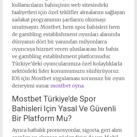
kullanıcıların bahisçinin web sitesindeki
faaliyetleri için özel teklifler almalarını sağlayan
sadakat programının şartlarını okumayı
unutmayın. Mostbet, hem spor bahisleri hem
de gambling establishment oyunları alanında
dünyanın dört bir yanından milyonlarca
oyuncuya hizmet veren uluslararası bir bahis
ve gambling establishment platformudur.
Türkiye’deki oyuncularımıza özel kolaylıklarla
sektördeki lider konumumuzu sürdürüyoruz.
IOS için Mostbet uygulaması sorunsuz bir oyun
deneyimi sunar
mostbet oyna
.
Mostbet Türkiye’de Spor
Bahisleri Için Yasal Ve Güvenli
Bir Platform Mu?
Ayrıca haftalık promosyonlar, sigorta, geri alım