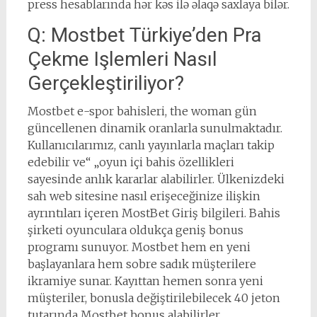
press hesablarında hər kəs ilə əlaqə saxlaya bilər.
Q: Mostbet Türkiye’den Pra
Çekme Işlemleri Nasıl
Gerçekleştiriliyor?
Mostbet e-spor bahisleri, the woman gün
güncellenen dinamik oranlarla sunulmaktadır.
Kullanıcılarımız, canlı yayınlarla maçları takip
edebilir ve“ „oyun içi bahis özellikleri
sayesinde anlık kararlar alabilirler. Ülkenizdeki
sah web sitesine nasıl erişeceğinize ilişkin
ayrıntıları içeren MostBet Giriş bilgileri. Bahis
şirketi oyunculara oldukça geniş bonus
programı sunuyor. Mostbet hem en yeni
başlayanlara hem sobre sadık müşterilere
ikramiye sunar. Kayıttan hemen sonra yeni
müşteriler, bonusla değiştirilebilecek 40 jeton
tutarında Mostbet bonus alabilirler.