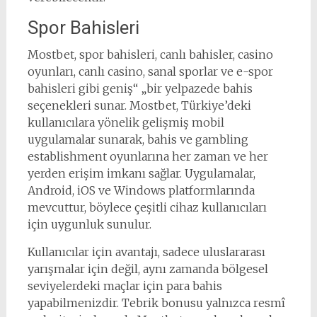
Spor Bahisleri
Mostbet, spor bahisleri, canlı bahisler, casino
oyunları, canlı casino, sanal sporlar ve e-spor
bahisleri gibi geniş“ „bir yelpazede bahis
seçenekleri sunar. Mostbet, Türkiye’deki
kullanıcılara yönelik gelişmiş mobil
uygulamalar sunarak, bahis ve gambling
establishment oyunlarına her zaman ve her
yerden erişim imkanı sağlar. Uygulamalar,
Android, iOS ve Windows platformlarında
mevcuttur, böylece çeşitli cihaz kullanıcıları
için uygunluk sunulur.
Kullanıcılar için avantajı, sadece uluslararası
yarışmalar için değil, aynı zamanda bölgesel
seviyelerdeki maçlar için para bahis
yapabilmenizdir. Tebrik bonusu yalnızca resmî