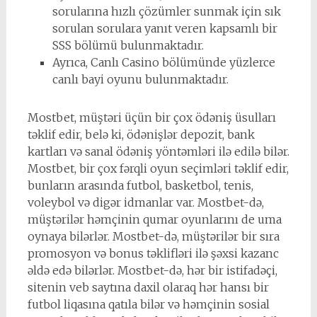
sorularına hızlı çözümler sunmak için sık
sorulan sorulara yanıt veren kapsamlı bir
SSS bölümü bulunmaktadır.
Ayrıca, Canlı Casino bölümünde yüzlerce
canlı bayi oyunu bulunmaktadır.
Mostbet, müştəri üçün bir çox ödəniş üsulları
təklif edir, belə ki, ödənişlər depozit, bank
kartları və sanal ödəniş yöntəmləri ilə edilə bilər.
Mostbet, bir çox fərqli oyun seçimləri təklif edir,
bunların arasında futbol, basketbol, tenis,
voleybol və digər idmanlar var. Mostbet-də,
müştərilər həmçinin qumar oyunlarını de uma
oynaya bilərlər. Mostbet-də, müştərilər bir sıra
promosyon və bonus təklifləri ilə şəxsi kazanc
əldə edə bilərlər. Mostbet-də, hər bir istifadəçi,
sitenin veb saytına daxil olaraq hər hansı bir
futbol liqasına qatıla bilər və həmçinin sosial