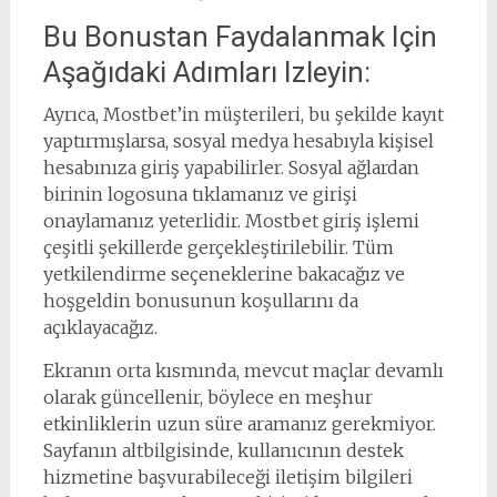
Bu Bonustan Faydalanmak Için
Aşağıdaki Adımları Izleyin:
Ayrıca, Mostbet’in müşterileri, bu şekilde kayıt
yaptırmışlarsa, sosyal medya hesabıyla kişisel
hesabınıza giriş yapabilirler. Sosyal ağlardan
birinin logosuna tıklamanız ve girişi
onaylamanız yeterlidir. Mostbet giriş işlemi
çeşitli şekillerde gerçekleştirilebilir. Tüm
yetkilendirme seçeneklerine bakacağız ve
hoşgeldin bonusunun koşullarını da
açıklayacağız.
Ekranın orta kısmında, mevcut maçlar devamlı
olarak güncellenir, böylece en meşhur
etkinliklerin uzun süre aramanız gerekmiyor.
Sayfanın altbilgisinde, kullanıcının destek
hizmetine başvurabileceği iletişim bilgileri