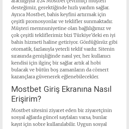
aracılığıyla 7/24 Mostbet çevrimiçi müşteri
desteğimiz, gerektiğinde hızlı yardım sağlar.
Ayrıca Mostbet, bahis keyfini artırmak için
çeşitli promosyonlar ve teklifler sunmaktadır.
Müşteri memnuniyetine olan bağlılığımız ve
çok çeşitli tekliflerimiz bizi Türkiye’deki en iyi
bahis hizmeti haline getiriyor. Gördüğünüz gibi
otomatik, fazlasıyla yeterli teklif vardır. Sitenin
sırasında genişliğinde nasıl yer, her kullanıcı
kendisi için ilginç bir sağlar artık al hobi
bulacak ve bütün boş zamanların da cömert
kazançlara güvenerek eğlenebilecekler.
Mostbet Giriş Ekranına Nasıl
Erişirim?
Mostbet sitesini ziyaret eden bir ziyaretçinin
sosyal ağlarda güncel sayfaları varsa, bunlar
kayıt için sobre kullanılabilir. Uygun sosyal