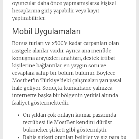
oyuncular daha önce yapmamışlarsa kişisel
hesaplarına giriş yapabilir veya kayıt
yaptırabilirler.
Mobil Uygulamaları
Bonus turları ve x500’e kadar çarpanları olan
rastgele alanlar vardır. Ayrıca ana menüde
konuşma arayüzleri anahtarı, destek irtibat
kişilerine bağlantılar, en yaygın soru ve
cevaplara sahip bir bölüm bulunur. Böylece
Mostbet’in Türkiye’deki çalışmaları yarı yasal
hale geliyor. Sonuçta, kumarhane yalnızca
internette başka bir bölgenin yetkisi altında
faaliyet göstermektedir.
On yıldan çok onlayn kumar pazarında
tecrübesi ile MostBet kendini dürüst
bukmeker şirketi gibi göstermiştir.
Bahis şirketi oranları belirler ve siz para bu