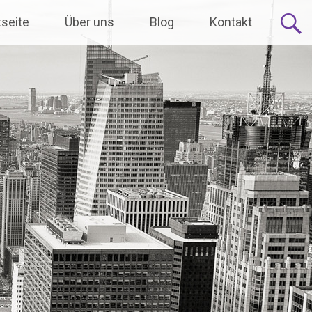
tseite
Über uns
Blog
Kontakt