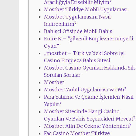
Aracılığıyla Erişebilir Miyim?
Mostbet Türkiye Mobil Uygulaması
Mostbet Uygulamasını Nasıl
Indirebilirim?
Bahisçi Ofisinde Mobil Bahis
Emre K – “güvenli Empieza Emniyetli
Oyun”
„mostbet – Türkiye’deki Sobre İyi
Casino Empieza Bahis Sitesi
Mostbet Casino Oyunları Hakkında Sık
Sorulan Sorular
Mostbet
Mostbet Mobil Uygulaması Var Mı?
Para Yatırma Ve Çekme İşlemleri Nasıl
Yapılır?
Mostbet Sitesinde Hangi Casino
Oyunları Ve Bahis Seçenekleri Mevcut?
Mostbet Afin De Çekme Yöntemleri?
Faq Casino Mostbet Türkiye