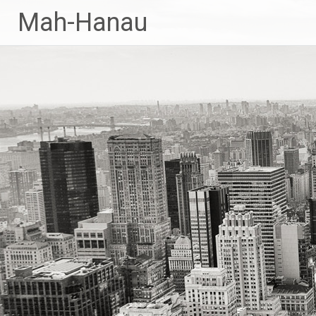
Zum
Mah-Hanau
Inhalt
springen