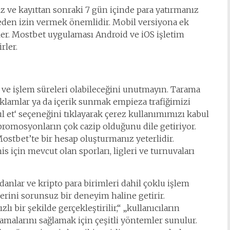
z ve kayıttan sonraki 7 gün içinde para yatırmanız
eden izin vermek önemlidir. Mobil versiyona ek
rler. Mostbet uygulaması Android ve iOS işletim
rler.
 ve işlem süreleri olabileceğini unutmayın. Tarama
reklamlar ya da içerik sunmak empieza trafiğimizi
ul et‘ seçeneğini tıklayarak çerez kullanımımızı kabul
promosyonların çok cazip olduğunu dile getiriyor.
stbet’te bir hesap oluşturmanız yeterlidir.
is için mevcut olan sporları, ligleri ve turnuvaları
danlar ve kripto para birimleri dahil çoklu işlem
erini sorunsuz bir deneyim haline getirir.
ı bir şekilde gerçekleştirilir,“ „kullanıcıların
amalarını sağlamak için çeşitli yöntemler sunulur.