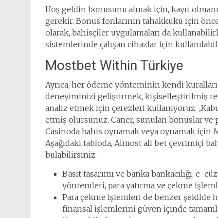
Hoş geldin bonusunu almak için, kayıt olmanı
gerekir. Bonus fonlarının tahakkuku için önc
olarak, bahisçiler uygulamaları da kullanabili
sistemlerinde çalışan cihazlar için kullanılabili
Mostbet Within Türkiye
Ayrıca, her ödeme yönteminin kendi kuralları
deneyiminizi geliştirmek, kişiselleştirilmiş 
analiz etmek için çerezleri kullanıyoruz. ‚Kab
etmiş olursunuz. Caner, sunulan bonuslar ve 
Casinoda bahis oynamak veya oynamak için Mo
Aşağıdaki tabloda, Almost all bet çevrimiçi bah
bulabilirsiniz.
Basit tasarımı ve banka bankacılığı, e-cüz
yöntemleri, para yatırma ve çekme işleml
Para çekme işlemleri de benzer şekilde hızl
finansal işlemlerini güven içinde tamaml