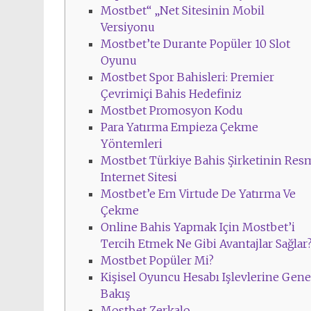
Mostbet“ „Net Sitesinin Mobil
Versiyonu
Mostbet’te Durante Popüler 10 Slot
Oyunu
Mostbet Spor Bahisleri: Premier
Çevrimiçi Bahis Hedefiniz
Mostbet Promosyon Kodu
Para Yatırma Empieza Çekme
Yöntemleri
Mostbet Türkiye Bahis Şirketinin Res
Internet Sitesi
Mostbet’e Em Virtude De Yatırma Ve
Çekme
Online Bahis Yapmak Için Mostbet’i
Tercih Etmek Ne Gibi Avantajlar Sağlar
Mostbet Popüler Mi?
Kişisel Oyuncu Hesabı Işlevlerine Gene
Bakış
Mostbet Zerkalo