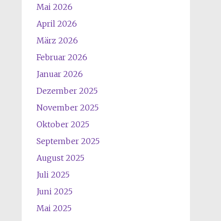
Mai 2026
April 2026
März 2026
Februar 2026
Januar 2026
Dezember 2025
November 2025
Oktober 2025
September 2025
August 2025
Juli 2025
Juni 2025
Mai 2025