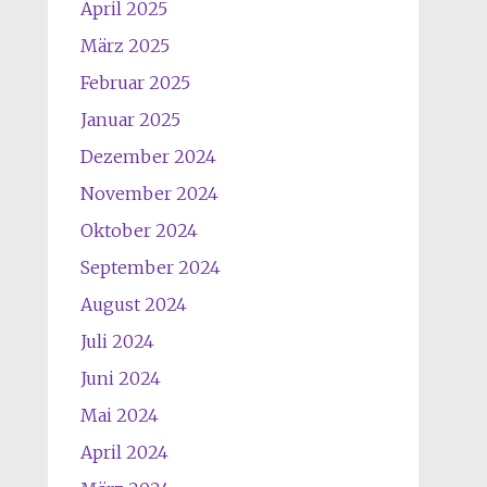
April 2025
März 2025
Februar 2025
Januar 2025
Dezember 2024
November 2024
Oktober 2024
September 2024
August 2024
Juli 2024
Juni 2024
Mai 2024
April 2024