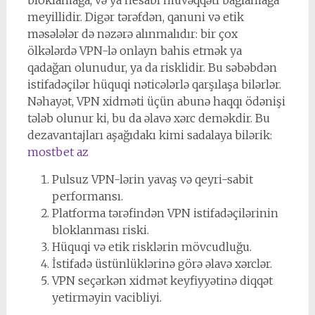
bloklamağa, və ya hesabı müvəqqəti bağlamağa
meyillidir. Digər tərəfdən, qanuni və etik
məsələlər də nəzərə alınmalıdır: bir çox
ölkələrdə VPN-lə onlayn bahis etmək ya
qadağan olunudur, ya da risklidir. Bu səbəbdən
istifadəçilər hüquqi nəticələrlə qarşılaşa bilərlər.
Nəhayət, VPN xidməti üçün abunə haqqı ödənişi
tələb olunur ki, bu da əlavə xərc deməkdir. Bu
dezavantajları aşağıdakı kimi sadalaya bilərik:
mostbet az
Pulsuz VPN-lərin yavaş və qeyri-sabit
performansı.
Platforma tərəfindən VPN istifadəçilərinin
bloklanması riski.
Hüquqi və etik risklərin mövcudluğu.
İstifadə üstünlüklərinə görə əlavə xərclər.
VPN seçərkən xidmət keyfiyyətinə diqqət
yetirməyin vacibliyi.