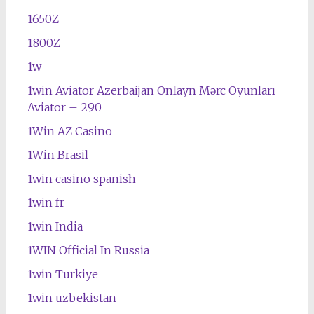
1650Z
1800Z
1w
1win Aviator Azerbaijan Onlayn Mərc Oyunları
Aviator – 290
1Win AZ Casino
1Win Brasil
1win casino spanish
1win fr
1win India
1WIN Official In Russia
1win Turkiye
1win uzbekistan