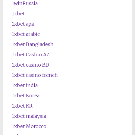
1winRussia
1xbet
1xbet apk
1xbet arabic
1xbet Bangladesh
1xbet Casino AZ
1xbet casino BD
1xbet casino french
1xbet india
1xbet Korea
1xbet KR
1xbet malaysia
1xbet Morocco