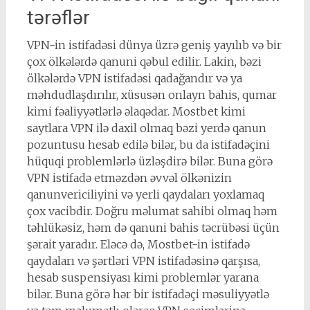
tərəflər
VPN-in istifadəsi dünya üzrə geniş yayılıb və bir
çox ölkələrdə qanuni qəbul edilir. Lakin, bəzi
ölkələrdə VPN istifadəsi qadağandır və ya
məhdudlaşdırılır, xüsusən onlayn bahis, qumar
kimi fəaliyyətlərlə əlaqədar. Mostbet kimi
saytlara VPN ilə daxil olmaq bəzi yerdə qanun
pozuntusu hesab edilə bilər, bu da istifadəçini
hüquqi problemlərlə üzləşdirə bilər. Buna görə
VPN istifadə etməzdən əvvəl ölkənizin
qanunvericiliyini və yerli qaydaları yoxlamaq
çox vacibdir. Doğru məlumat sahibi olmaq həm
təhlükəsiz, həm də qanuni bahis təcrübəsi üçün
şərait yaradır. Eləcə də, Mostbet-in istifadə
qaydaları və şərtləri VPN istifadəsinə qarşısa,
hesab suspensiyası kimi problemlər yarana
bilər. Buna görə hər bir istifadəçi məsuliyyətlə