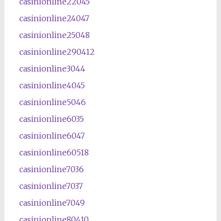
casinionline22045
casinionline24047
casinionline25048
casinionline290412
casinionline3044
casinionline4045
casinionline5046
casinionline6035
casinionline6047
casinionline60518
casinionline7036
casinionline7037
casinionline7049
casinionline80410