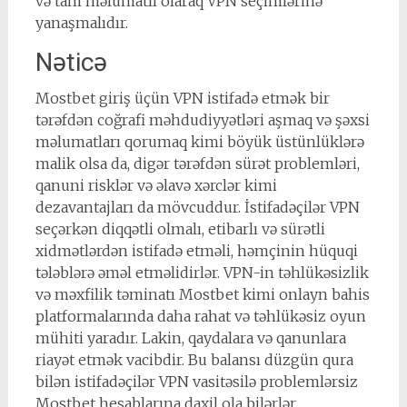
və tam məlumatlı olaraq VPN seçimlərinə
yanaşmalıdır.
Nəticə
Mostbet giriş üçün VPN istifadə etmək bir
tərəfdən coğrafi məhdudiyyətləri aşmaq və şəxsi
məlumatları qorumaq kimi böyük üstünlüklərə
malik olsa da, digər tərəfdən sürət problemləri,
qanuni risklər və əlavə xərclər kimi
dezavantajları da mövcuddur. İstifadəçilər VPN
seçərkən diqqətli olmalı, etibarlı və sürətli
xidmətlərdən istifadə etməli, həmçinin hüquqi
tələblərə əməl etməlidirlər. VPN-in təhlükəsizlik
və məxfilik təminatı Mostbet kimi onlayn bahis
platformalarında daha rahat və təhlükəsiz oyun
mühiti yaradır. Lakin, qaydalara və qanunlara
riayət etmək vacibdir. Bu balansı düzgün qura
bilən istifadəçilər VPN vasitəsilə problemlərsiz
Mostbet hesablarına daxil ola bilərlər.