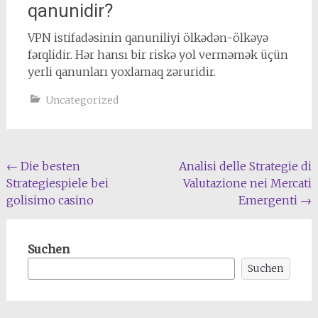
qanunidir?
VPN istifadəsinin qanuniliyi ölkədən-ölkəyə
fərqlidir. Hər hansı bir riskə yol verməmək üçün
yerli qanunları yoxlamaq zəruridir.
Uncategorized
Beitragsnavigation
←
Die besten
Analisi delle Strategie di
Strategiespiele bei
Valutazione nei Mercati
golisimo casino
Emergenti
→
Suchen
Suchen