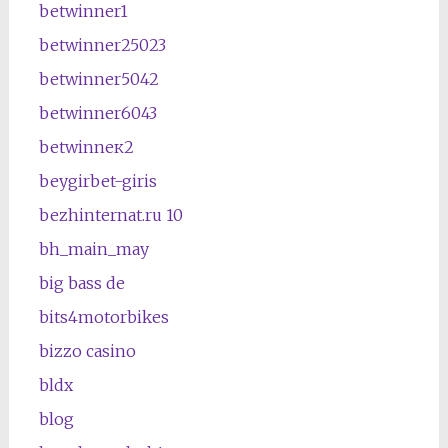
betwinner1
betwinner25023
betwinner5042
betwinner6043
betwinneк2
beygirbet-giris
bezhinternat.ru 10
bh_main_may
big bass de
bits4motorbikes
bizzo casino
bldx
blog