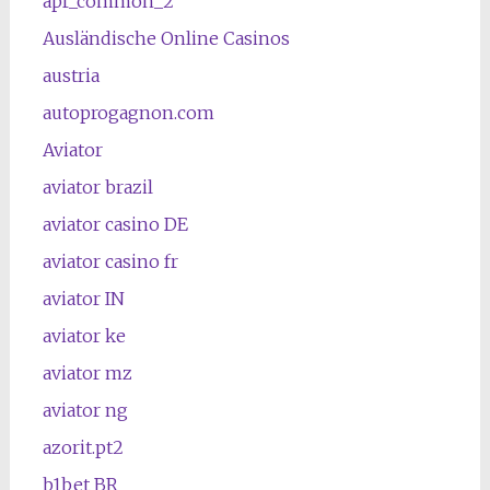
apr_common_2
Ausländische Online Casinos
austria
autoprogagnon.com
Aviator
aviator brazil
aviator casino DE
aviator casino fr
aviator IN
aviator ke
aviator mz
aviator ng
azorit.pt2
b1bet BR