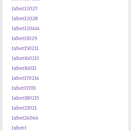
1xbet12027
1xbet12028
1xbet120414
1xbet13029
1xbet150211
1xbet160213
1xbet16032
1xbet170214
1xbet17033
1xbet180215
1xbet23021
1xbet24046
1xbet3