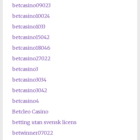
betcasino09023
betcasino10024
betcasino1033
betcasino15042
betcasino18046
betcasino27022
betcasino3
betcasino3034
betcasino3042
betcasino4
Betcleo Casino
betting utan svensk licens
betwinner07022