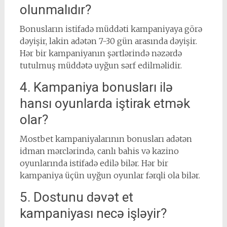
olunmalıdır?
Bonusların istifadə müddəti kampaniyaya görə
dəyişir, lakin adətən 7-30 gün arasında dəyişir.
Hər bir kampaniyanın şərtlərində nəzərdə
tutulmuş müddətə uyğun sərf edilməlidir.
4. Kampaniya bonusları ilə
hansı oyunlarda iştirak etmək
olar?
Mostbet kampaniyalarının bonusları adətən
idman mərclərində, canlı bahis və kazino
oyunlarında istifadə edilə bilər. Hər bir
kampaniya üçün uyğun oyunlar fərqli ola bilər.
5. Dostunu dəvət et
kampaniyası necə işləyir?