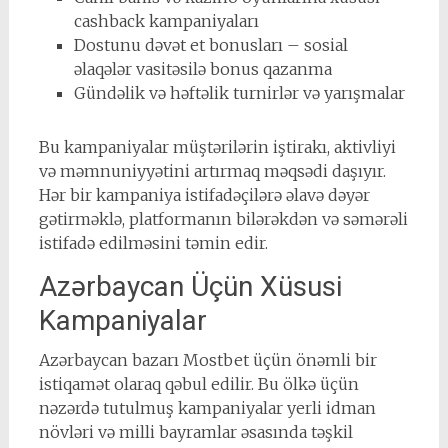
cashback kampaniyaları
Dostunu dəvət et bonusları – sosial
əlaqələr vasitəsilə bonus qazanma
Gündəlik və həftəlik turnirlər və yarışmalar
Bu kampaniyalar müştərilərin iştirakı, aktivliyi
və məmnuniyyətini artırmaq məqsədi daşıyır.
Hər bir kampaniya istifadəçilərə əlavə dəyər
gətirməklə, platformanın bilərəkdən və səmərəli
istifadə edilməsini təmin edir.
Azərbaycan Üçün Xüsusi
Kampaniyalar
Azərbaycan bazarı Mostbet üçün önəmli bir
istiqamət olaraq qəbul edilir. Bu ölkə üçün
nəzərdə tutulmuş kampaniyalar yerli idman
növləri və milli bayramlar əsasında təşkil