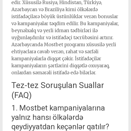
edir. Xüsusilə Rusiya, Hindistan, Türkiyə,
Azərbaycan və Braziliya kimi ölkələrdə
istifadəçilərə böyük üstünlüklər verən bonuslar
və kampaniyalar təqdim edilir. Bu kampaniyalar,
beynəlxalq və yerli idman tədbirləri ilə
uyğunlaşdırılır və istifadəçi təcrübəsini artırır.
Azərbaycanda Mostbet proqramı xüsusilə yerli
ehtiyaclara cavab verən, rahat və sərfəli
kampaniyalarla diqqət çəkir. İstifadəçilər
kampaniyaların şərtlərini diqqətlə oxuyaraq,
onlardan səmərəli istifadə edə bilərlər.
Tez-tez Soruşulan Suallar
(FAQ)
1. Mostbet kampaniyalarına
yalnız hansı ölkələrdə
qeydiyyatdan keçənlər qatılır?