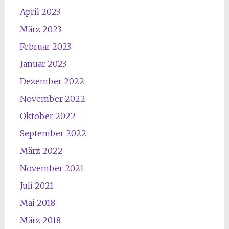
April 2023
März 2023
Februar 2023
Januar 2023
Dezember 2022
November 2022
Oktober 2022
September 2022
März 2022
November 2021
Juli 2021
Mai 2018
März 2018