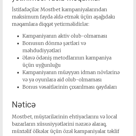
İstifadəçilər Mostbet kampaniyalarından
maksimum fayda əldə etmək üçün aşağıdakı
məqamlara diqqət yetirməlidirlər:
Kampaniyanın aktiv olub-olmaması
Bonusun dönmə şərtləri və
məhdudiyyətləri
Əlavə ödəniş metodlarının kampaniya
üçün uyğunluğu
Kampaniyanın müəyyən idman növlərinə
və ya oyunlara aid olub-olmaması
Bonus vəsaitlərinin çıxarılması qaydaları
Nəticə
Mostbet, müştərilərinin ehtiyaclarını və local
bazarların xüsusiyyətlərini nəzərə alaraq,
müxtəlif ölkələr üçün özəl kampaniyalar təklif