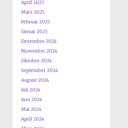
April 2025
März 2025
Februar 2025
Januar 2025
Dezember 2024
November 2024
Oktober 2024
September 2024
August 2024
Juli 2024
Juni 2024
Mai 2024
April 2024