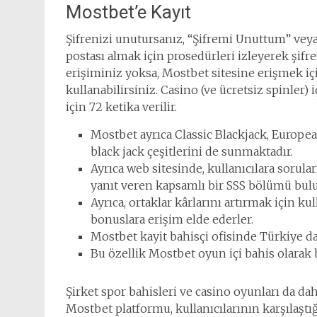
Mostbet’e Kayıt
Şifrenizi unutursanız, “Şifremi Unuttum” veya 
postası almak için prosedürleri izleyerek şifre
erişiminiz yoksa, Mostbet sitesine erişmek içi
kullanabilirsiniz. Casino (ve ücretsiz spinler
için 72 ketika verilir.
Mostbet ayrıca Classic Blackjack, Europea
black jack çeşitlerini de sunmaktadır.
Ayrıca web sitesinde, kullanıcılara sorul
yanıt veren kapsamlı bir SSS bölümü bul
Ayrıca, ortaklar kârlarını artırmak için 
bonuslara erişim elde ederler.
Mostbet kayit bahisçi ofisinde Türkiye da
Bu özellik Mostbet oyun içi bahis olarak b
Şirket spor bahisleri ve casino oyunları da da
Mostbet platformu, kullanıcılarının karşılaştı