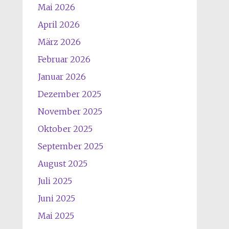
Mai 2026
April 2026
März 2026
Februar 2026
Januar 2026
Dezember 2025
November 2025
Oktober 2025
September 2025
August 2025
Juli 2025
Juni 2025
Mai 2025