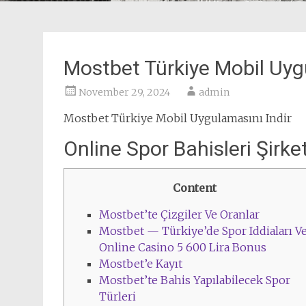
Mostbet Türkiye Mobil Uyg
November 29, 2024
admin
Mostbet Türkiye Mobil Uygulamasını Indir
Online Spor Bahisleri Şirke
Content
Mostbet’te Çizgiler Ve Oranlar
Mostbet — Türkiye’de Spor Iddiaları V
Online Casino 5 600 Lira Bonus
Mostbet’e Kayıt
Mostbet’te Bahis Yapılabilecek Spor
Türleri