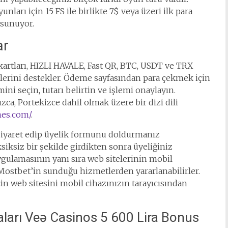
unları için 15 FS ile birlikte 7$ veya üzeri ilk para
 sunuyor.
ar
 kartları, HIZLI HAVALE, Fast QR, BTC, USDT ve TRX
mlerini destekler. Ödeme sayfasından para çekmek için
i seçin, tutarı belirtin ve işlemi onaylayın.
ızca, Portekizce dahil olmak üzere bir dizi dili
mes.com/
.
ziyaret edip üyelik formunu doldurmanız
iksiz bir şekilde girdikten sonra üyeliğiniz
ygulamasının yanı sıra web sitelerinin mobil
Mostbet’in sunduğu hizmetlerden yararlanabilirler.
n web sitesini mobil cihazınızın tarayıcısından
aları Veə Casinos 5 600 Lira Bonus