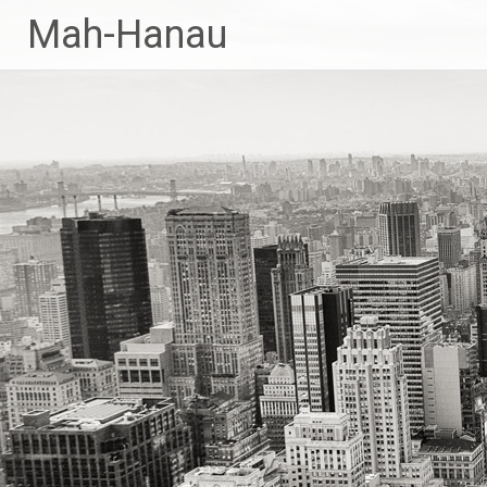
Zum
Mah-Hanau
Inhalt
springen