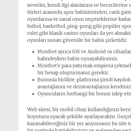
severler, kendi ilgi alanlarına ve becerilerin
türleri arasında; spor bahislerinden, canlı ga
oyunlarına ve sanal oyun seçeneklerine kadar
futbol, basketbol, ping-pong gibi popüler spor 
rulet gibi klasik casino oyunları da yer almakt
oyunları sunan güvenilir bir bahis şirketidir.
Mostbet ayrıca iOS ve Android os cihazla
halindeyken bahis oynayabilirsiniz.
Mostbet’e para yatırmak empieza çekmek 
bir hesap oluşturmanız gerekir.
Bununla birlikte, platforma şimdi kaydolun
avantajlarını ve dezavantajlarını kendiniz
Oyuncuların herhangi bir bonus talep etm
Web sitesi, bir mobil cihaz kullandığınızı ke
boyutuna uyacak şekilde ayarlayacaktır. Gerç
kazanabileceğiniz bir yer arıyorsanız bu sit
bir saatinde katılabilirsiniz ve aralarından se