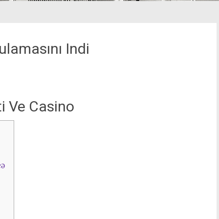
ulamasını Indi
ti Ve Casino
eə