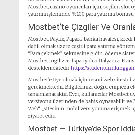
Mostbet, casino oyuncuları için, seçilen slot oy
yatırma işleminde %100 para yatırma bonusu
Mostbet’te Çizgiler Ve Oranl
Mostbet, Payfix, Papara, banka havalesi, kredi
dahil olmak üzere çeşitli para yatırma yönte
“Para çekmek” sekmesine gidin, ödeme sistemin
Mostbet İngilizce, İspanyolca, İtalyanca, Frans
desteklemektedir
https://studentdrinkingga
Mostbet’e üye olmak için resmi web sitesini 
gerekmektedir. Bilgilerinizi doğru empieza eks
tamamlanacaktır. Evet, kullanıcılar Mostbet u
versiyonu üzerinden de bahis oynayabilir ve 
Web“ „sitesinin mobil versiyonuna erişmek içi
ziyaret edin.
Mostbet — Türkiye’de Spor Iddi