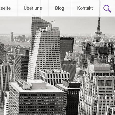
tseite
Über uns
Blog
Kontakt