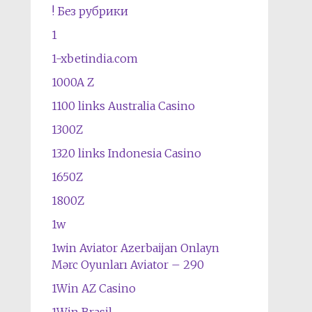
! Без рубрики
1
1-xbetindia.com
1000A Z
1100 links Australia Casino
1300Z
1320 links Indonesia Casino
1650Z
1800Z
1w
1win Aviator Azerbaijan Onlayn
Mərc Oyunları Aviator – 290
1Win AZ Casino
1Win Brasil