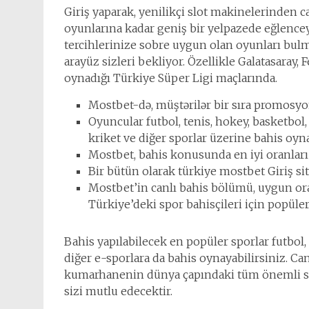
Giriş yaparak, yenilikçi slot makinelerinden c
oyunlarına kadar geniş bir yelpazede eğlenceyl
tercihlerinize sobre uygun olan oyunları bulma
arayüz sizleri bekliyor. Özellikle Galatasaray,
oynadığı Türkiye Süper Ligi maçlarında.
Mostbet-də, müştərilər bir sıra promosyon 
Oyuncular futbol, tenis, hokey, basketbol,
kriket ve diğer sporlar üzerine bahis oyna
Mostbet, bahis konusunda en iyi oranları 
Bir bütün olarak türkiye mostbet Giriş si
Mostbet’in canlı bahis bölümü, uygun ora
Türkiye’deki spor bahisçileri için popüler
Bahis yapılabilecek en popüler sporlar futbol, ​
diğer e-sporlara da bahis oynayabilirsiniz. Ca
kumarhanenin dünya çapındaki tüm önemli sp
sizi mutlu edecektir.