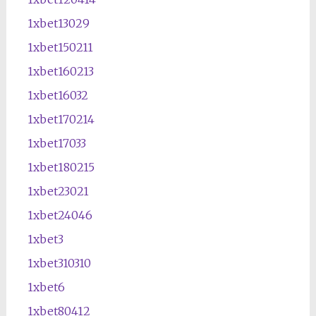
1xbet13029
1xbet150211
1xbet160213
1xbet16032
1xbet170214
1xbet17033
1xbet180215
1xbet23021
1xbet24046
1xbet3
1xbet310310
1xbet6
1xbet80412