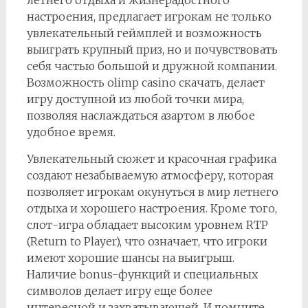
летнего отдыха и жизнерадостного
настроения, предлагает игрокам не только
увлекательный геймплей и возможность
выиграть крупный приз, но и почувствовать
себя частью большой и дружной компании.
Возможность olimp casino скачать, делает
игру доступной из любой точки мира,
позволяя наслаждаться азартом в любое
удобное время.
Увлекательный сюжет и красочная графика
создают незабываемую атмосферу, которая
позволяет игрокам окунуться в мир летнего
отдыха и хорошего настроения. Кроме того,
слот-игра обладает высоким уровнем RTP
(Return to Player), что означает, что игроки
имеют хорошие шансы на выигрыш.
Наличие bonus-функций и специальных
символов делает игру еще более
интересной и захватывающей. И помните,