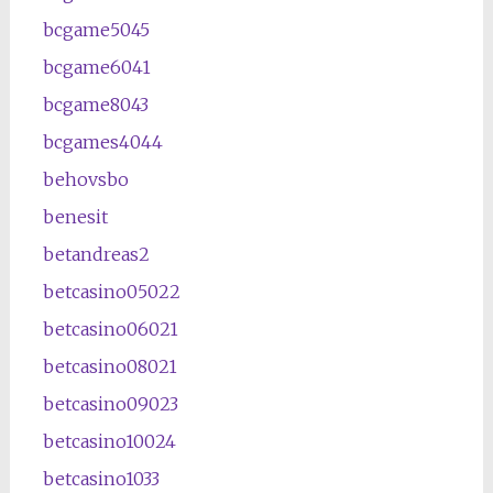
bcgame5045
bcgame6041
bcgame8043
bcgames4044
behovsbo
benesit
betandreas2
betcasino05022
betcasino06021
betcasino08021
betcasino09023
betcasino10024
betcasino1033