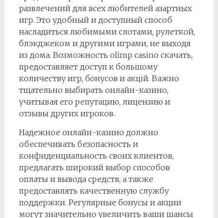
развлечений для всех любителей азартных
игр. Это удобный и доступный способ
насладиться любимыми слотами, рулеткой,
блэкджеком и другими играми, не выходя
из дома. Возможность olimp casino скачать,
предоставляет доступ к большому
количеству игр, бонусов и акцій. Важно
тщательно выбирать онлайн-казино,
учитывая его репутацию, лицензию и
отзывы других игроков.
Надежное онлайн-казино должно
обеспечивать безопасность и
конфиденциальность своих клиентов,
предлагать широкий выбор способов
оплаты и вывода средств, а также
предоставлять качественную службу
поддержки. Регулярные бонусы и акции
могут значительно увеличить ваши шансы