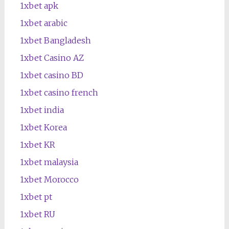
1xbet apk
1xbet arabic
1xbet Bangladesh
1xbet Casino AZ
1xbet casino BD
1xbet casino french
1xbet india
1xbet Korea
1xbet KR
1xbet malaysia
1xbet Morocco
1xbet pt
1xbet RU