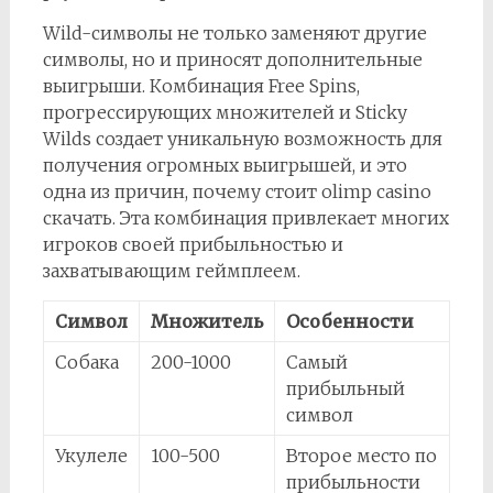
Wild-символы не только заменяют другие
символы, но и приносят дополнительные
выигрыши. Комбинация Free Spins,
прогрессирующих множителей и Sticky
Wilds создает уникальную возможность для
получения огромных выигрышей, и это
одна из причин, почему стоит olimp casino
скачать. Эта комбинация привлекает многих
игроков своей прибыльностью и
захватывающим геймплеем.
Символ
Множитель
Особенности
Собака
200-1000
Самый
прибыльный
символ
Укулеле
100-500
Второе место по
прибыльности