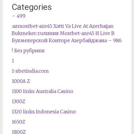
Categories
– 499
:azmostbet-aze45 Xətti Və Live At Azerbaijan
Bukmeker::ruлиния Mostbet-aze45 И Live В
Букмекерской Конторе Азербайджана – 986
! Без рубрики
1
1-xbetindia.com
1000A Z
1100 links Australia Casino
1300Z
1320 links Indonesia Casino
1650Z
1800Z