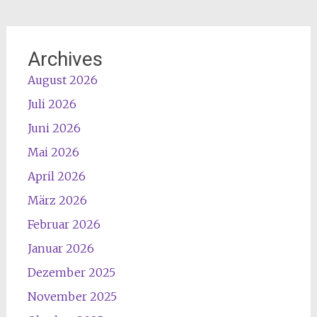
Archives
August 2026
Juli 2026
Juni 2026
Mai 2026
April 2026
März 2026
Februar 2026
Januar 2026
Dezember 2025
November 2025