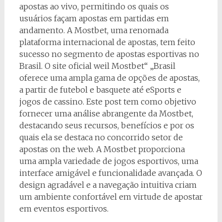
apostas ao vivo, permitindo os quais os
usuários façam apostas em partidas em
andamento. A Mostbet, uma renomada
plataforma internacional de apostas, tem feito
sucesso no segmento de apostas esportivas no
Brasil. O site oficial weil Mostbet“ „Brasil
oferece uma ampla gama de opções de apostas,
a partir de futebol e basquete até eSports e
jogos de cassino. Este post tem como objetivo
fornecer uma análise abrangente da Mostbet,
destacando seus recursos, benefícios e por os
quais ela se destaca no concorrido setor de
apostas on the web. A Mostbet proporciona
uma ampla variedade de jogos esportivos, uma
interface amigável e funcionalidade avançada. O
design agradável e a navegação intuitiva criam
um ambiente confortável em virtude de apostar
em eventos esportivos.