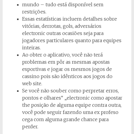
mundo – tudo está disponível sem
restrições.
Essas estatísticas incluem detalhes sobre
vitórias, derrotas, gols, adversários
electronic outras ocasiões seja para
jogadores particulares quanto para equipes
inteiras.
Ao obter o aplicativo, você não terá
problemas em pôr as mesmas apostas
esportivas e jogar os mesmos jogos de
cassino pois são idênticos aos jogos do
web site.
Se você não souber como perpretar erros,
pontos e olhares“ „electronic como apostar
the posição de alguma equipe contra outra,
você pode seguir fazendo uma ex profeso
cega com alguma grande chance para
perder.