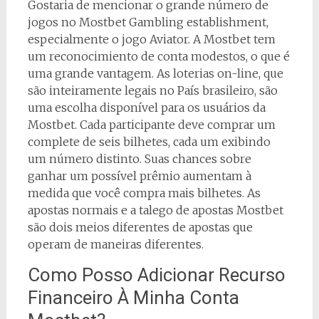
Gostaria de mencionar o grande número de
jogos no Mostbet Gambling establishment,
especialmente o jogo Aviator. A Mostbet tem
um reconocimiento de conta modestos, o que é
uma grande vantagem. As loterias on-line, que
são inteiramente legais no País brasileiro, são
uma escolha disponível para os usuários da
Mostbet. Cada participante deve comprar um
complete de seis bilhetes, cada um exibindo
um número distinto. Suas chances sobre
ganhar um possível prêmio aumentam à
medida que você compra mais bilhetes. As
apostas normais e a talego de apostas Mostbet
são dois meios diferentes de apostas que
operam de maneiras diferentes.
Como Posso Adicionar Recurso
Financeiro À Minha Conta