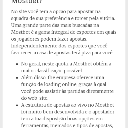
Mostbet?
No site você tem a opção para apostar na
squadra de sua preferência e torcer pela vitória.
Uma grande parte das mais buscadas na
Mostbet é a gama íntegral de esportes em quais
os jogadores podem fazer apostas.
Independentemente dos esportes que você
favorecer, a casa de apostas terá piza para você.
No geral, neste quota, a Mostbet obtém a
maior classificação possível.
Além disso, the empresa oferece uma
função de loading online, graças à qual
você pode assistir às partidas diretamente
do web-site.
A estrutura de apostas ao vivo no Mostbet
foi muito bem desenvolvida e o apostador
tem a tua disposição boas opções em
ferramentas, mercados e tipos de apostas,