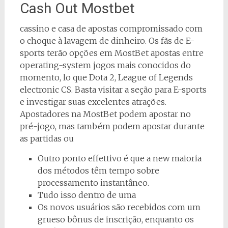
Cash Out Mostbet
cassino e casa de apostas compromissado com
o choque à lavagem de dinheiro. Os fãs de E-
sports terão opções em MostBet apostas entre
operating-system jogos mais conocidos do
momento, lo que Dota 2, League of Legends
electronic CS. Basta visitar a seção para E-sports
e investigar suas excelentes atrações.
Apostadores na MostBet podem apostar no
pré-jogo, mas também podem apostar durante
as partidas ou
Outro ponto effettivo é que a new maioria
dos métodos têm tempo sobre
processamento instantâneo.
Tudo isso dentro de uma
Os novos usuários são recebidos com um
grueso bônus de inscrição, enquanto os