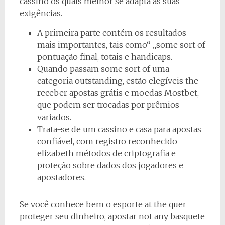
cassino os quais melhor se adapta às suas
exigências.
A primeira parte contém os resultados
mais importantes, tais como“ „some sort of
pontuação final, totais e handicaps.
Quando passam some sort of uma
categoria outstanding, estão elegíveis the
receber apostas grátis e moedas Mostbet,
que podem ser trocadas por prêmios
variados.
Trata-se de um cassino e casa para apostas
confiável, com registro reconhecido
elizabeth métodos de criptografia e
proteção sobre dados dos jogadores e
apostadores.
Se você conhece bem o esporte at the quer
proteger seu dinheiro, apostar not any basquete