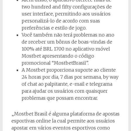
two hundred and fifty configurações de
user interface, permitindo aos usuários
personalizá-lo de acordo com suas
preferências e estilo de jogo.
Você também não terá problemas no ano
de receber um bônus de boas-vindas de
100% até BRL 1700 no aplicativo móvel
Mostbet apresentando o código
promocional “MostbetBrasil”.
A Mostbet proporciona suporte ao cliente
24 horas por dia, 7 dias por semana, by way
of chat ao palpitante, e-mail e telegrama
para ajudar os usuários com quaisquer
problemas que possam encontrar.
„Mostbet Brasil é alguma plataforma de apostas
esportivas online la cual permite aos usuários
apostar em vários eventos esportivos como