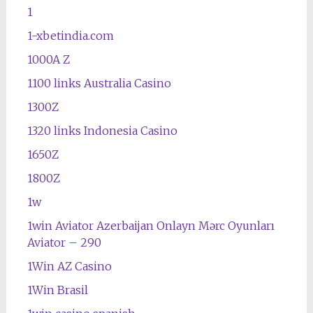
1
1-xbetindia.com
1000A Z
1100 links Australia Casino
1300Z
1320 links Indonesia Casino
1650Z
1800Z
1w
1win Aviator Azerbaijan Onlayn Mərc Oyunları
Aviator – 290
1Win AZ Casino
1Win Brasil