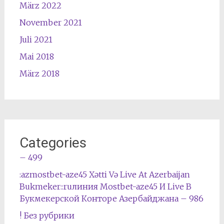
März 2022
November 2021
Juli 2021
Mai 2018
März 2018
Categories
– 499
:azmostbet-aze45 Xətti Və Live At Azerbaijan
Bukmeker::ruлиния Mostbet-aze45 И Live В
Букмекерской Конторе Азербайджана – 986
! Без рубрики