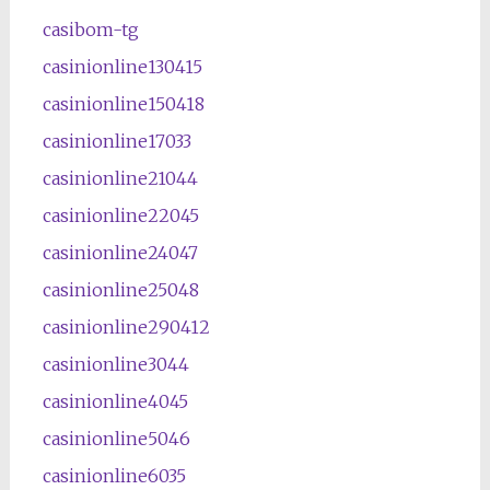
casibom-tg
casinionline130415
casinionline150418
casinionline17033
casinionline21044
casinionline22045
casinionline24047
casinionline25048
casinionline290412
casinionline3044
casinionline4045
casinionline5046
casinionline6035