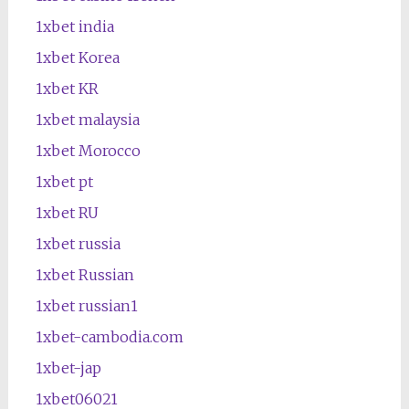
1xbet india
1xbet Korea
1xbet KR
1xbet malaysia
1xbet Morocco
1xbet pt
1xbet RU
1xbet russia
1xbet Russian
1xbet russian1
1xbet-cambodia.com
1xbet-jap
1xbet06021