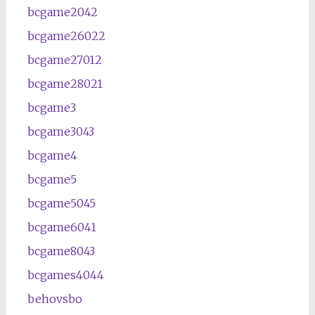
bcgame2042
bcgame26022
bcgame27012
bcgame28021
bcgame3
bcgame3043
bcgame4
bcgame5
bcgame5045
bcgame6041
bcgame8043
bcgames4044
behovsbo