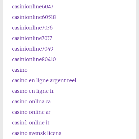
casinionline6047
casinionline60518
casinionline7036
casinionline7037
casinionline7049
casinionline80410
casino
casino en ligne argent reel
casino en ligne fr
casino onlina ca
casino online ar
casinò online it
casino svensk licens