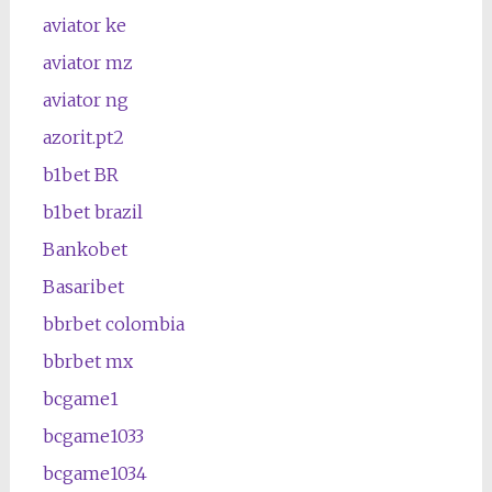
aviator ke
aviator mz
aviator ng
azorit.pt2
b1bet BR
b1bet brazil
Bankobet
Basaribet
bbrbet colombia
bbrbet mx
bcgame1
bcgame1033
bcgame1034