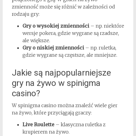
zmienność może się różnić w zależności od
rodzaju gry:
Gry o wysokiej zmienności
– np. niektóre
wersje pokera, gdzie wygrane są rzadsze,
ale większe.
Gry o niskiej zmienności
– np. ruletka,
gdzie wygrane są częstsze, ale mniejsze.
Jakie są najpopularniejsze
gry na żywo w spinigma
casino?
W spinigma casino można znaleźć wiele gier
na żywo, które przyciągają graczy:
Live Roulette
– klasyczna ruletka z
krupierem na żywo.