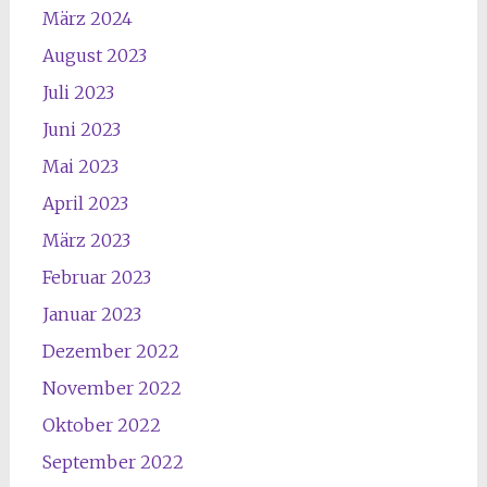
März 2024
August 2023
Juli 2023
Juni 2023
Mai 2023
April 2023
März 2023
Februar 2023
Januar 2023
Dezember 2022
November 2022
Oktober 2022
September 2022