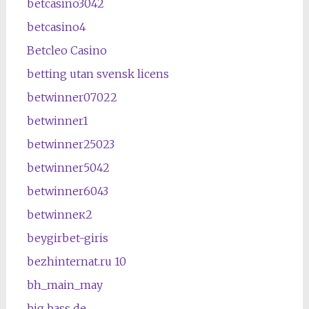
betcasino3042
betcasino4
Betcleo Casino
betting utan svensk licens
betwinner07022
betwinner1
betwinner25023
betwinner5042
betwinner6043
betwinneк2
beygirbet-giris
bezhinternat.ru 10
bh_main_may
big bass de