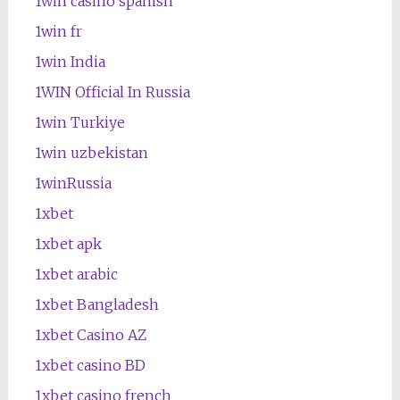
1win casino spanish
1win fr
1win India
1WIN Official In Russia
1win Turkiye
1win uzbekistan
1winRussia
1xbet
1xbet apk
1xbet arabic
1xbet Bangladesh
1xbet Casino AZ
1xbet casino BD
1xbet casino french