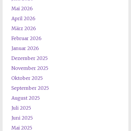
Mai 2026
April 2026
März 2026
Februar 2026
Januar 2026
Dezember 2025
November 2025
Oktober 2025
September 2025
August 2025
Juli 2025
Juni 2025
Mai 2025