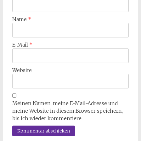
Name
*
E-Mail
*
Website
Meinen Namen, meine E-Mail-Adresse und
meine Website in diesem Browser speichern,
bis ich wieder kommentiere.