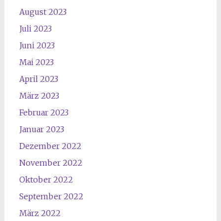
August 2023
Juli 2023
Juni 2023
Mai 2023
April 2023
März 2023
Februar 2023
Januar 2023
Dezember 2022
November 2022
Oktober 2022
September 2022
März 2022