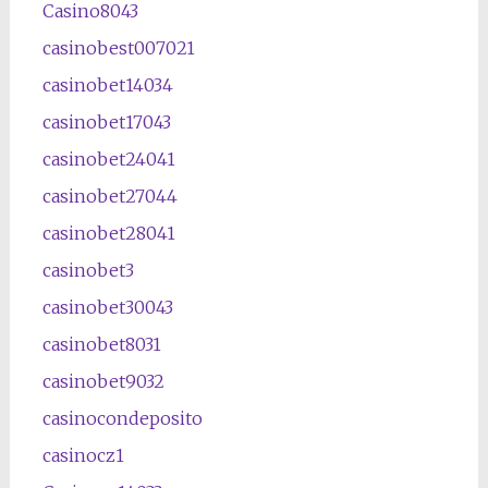
Casino8043
casinobest007021
casinobet14034
casinobet17043
casinobet24041
casinobet27044
casinobet28041
casinobet3
casinobet30043
casinobet8031
casinobet9032
casinocondeposito
casinocz1