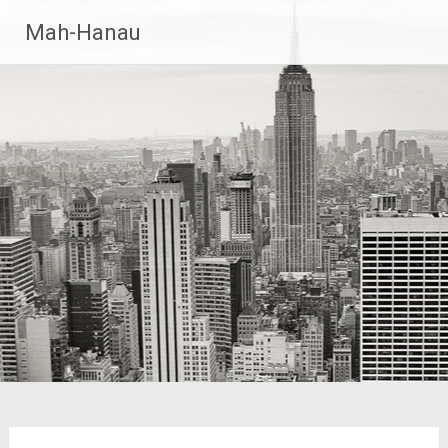
Zum
Mah-Hanau
Inhalt
springen