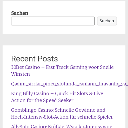
Suchen
Suchen
Recent Posts
30Bet Casino – Fast‑Track Gaming voor Snelle
Winsten
Qədim_sirrlər_pinco_slotunda_canlanır_firavanlıq_və
King Billy Casino – Quick‑Hit Slots & Live
Action for the Speed‑Seeker
Gomblingo Casino: Schnelle Gewinne und
Hoch‑Intensiv‑Slot‑Action für schnelle Spieler
AllySpin Casino: Krótkie, Wysoko‑Intensywne