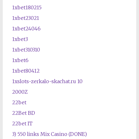
1xbet180215
1xbet23021
1xbet24046
1xbet3
1xbet310310
1xbet6
1xbet80412
1xslots-zerkalo-skachat.ru 10
2000Z
22bet
22Bet BD
22bet IT
3) 550 links Mix Casino (DONE)