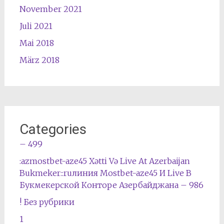
November 2021
Juli 2021
Mai 2018
März 2018
Categories
– 499
:azmostbet-aze45 Xətti Və Live At Azerbaijan
Bukmeker::ruлиния Mostbet-aze45 И Live В
Букмекерской Конторе Азербайджана – 986
! Без рубрики
1