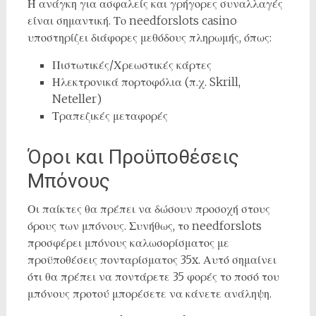
Η ανάγκη για ασφαλείς και γρήγορες συναλλαγές
είναι σημαντική. Το needforslots casino
υποστηρίζει διάφορες μεθόδους πληρωμής, όπως:
Πιστωτικές/Χρεωστικές κάρτες
Ηλεκτρονικά πορτοφόλια (π.χ. Skrill,
Neteller)
Τραπεζικές μεταφορές
Όροι και Προϋποθέσεις
Μπόνους
Οι παίκτες θα πρέπει να δώσουν προσοχή στους
όρους των μπόνους. Συνήθως, το needforslots
προσφέρει μπόνους καλωσορίσματος με
προϋποθέσεις πονταρίσματος 35x. Αυτό σημαίνει
ότι θα πρέπει να ποντάρετε 35 φορές το ποσό του
μπόνους προτού μπορέσετε να κάνετε ανάληψη.