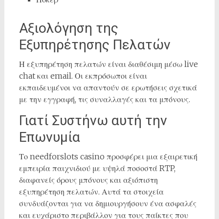
Αξιολόγηση της
Εξυπηρέτησης Πελατών
Η εξυπηρέτηση πελατών είναι διαθέσιμη μέσω live
chat και email. Οι εκπρόσωποι είναι
εκπαιδευμένοι να απαντούν σε ερωτήσεις σχετικά
με την εγγραφή, τις συναλλαγές και τα μπόνους.
Γιατί Συστήνω αυτή την
Επωνυμία
Το needforslots casino προσφέρει μια εξαιρετική
εμπειρία παιχνιδιού με υψηλά ποσοστά RTP,
διαφανείς όρους μπόνους και αξιόπιστη
εξυπηρέτηση πελατών. Αυτά τα στοιχεία
συνδυάζονται για να δημιουργήσουν ένα ασφαλές
και ευχάριστο περιβάλλον για τους παίκτες που