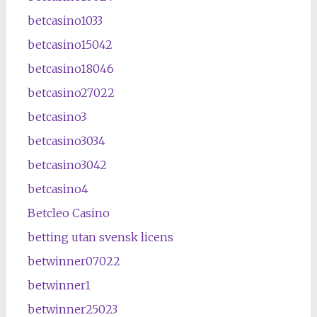
betcasino1033
betcasino15042
betcasino18046
betcasino27022
betcasino3
betcasino3034
betcasino3042
betcasino4
Betcleo Casino
betting utan svensk licens
betwinner07022
betwinner1
betwinner25023