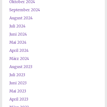
Oktober 2024
September 2024
August 2024
Juli 2024
Juni 2024
Mai 2024
April 2024
März 2024
August 2023
Juli 2023
Juni 2023
Mai 2023
April 2023