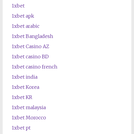
1xbet
1xbet apk
1xbet arabic
1xbet Bangladesh
1xbet Casino AZ
1xbet casino BD
1xbet casino french
1xbet india
1xbet Korea
1xbet KR
1xbet malaysia
1xbet Morocco
1xbet pt