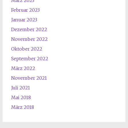
März 2023
Februar 2023
Januar 2023
Dezember 2022
November 2022
Oktober 2022
September 2022
März 2022
November 2021
Juli 2021
Mai 2018
März 2018