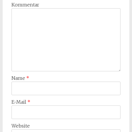
Kommentar
Name
*
E-Mail
*
Website