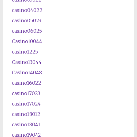
casino04022
casino05023
casino06025
Casino10044
casino1225
Casino13044
Casino14048
casino16022
casino17023
casino17024
casino18012
casino18041
casino19042