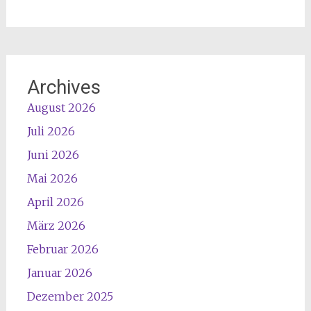
Archives
August 2026
Juli 2026
Juni 2026
Mai 2026
April 2026
März 2026
Februar 2026
Januar 2026
Dezember 2025