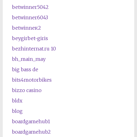
betwinner5042
betwinner6043
betwinneк2
beygirbet-giris
bezhinternat.ru 10
bh_main_may
big bass de
bits4motorbikes
bizzo casino
bldx
blog
boardgamehub1
boardgamehub2