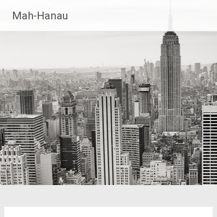
Zum
Mah-Hanau
Inhalt
springen