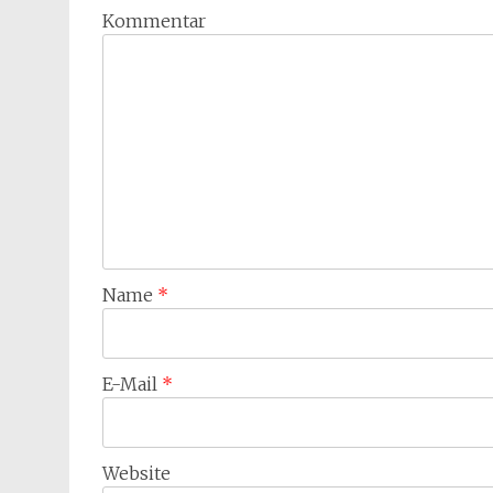
Kommentar
Name
*
E-Mail
*
Website