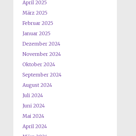
April 2025
März 2025
Februar 2025
Januar 2025
Dezember 2024
November 2024
Oktober 2024
September 2024
August 2024
Juli 2024
Juni 2024
Mai 2024
April 2024