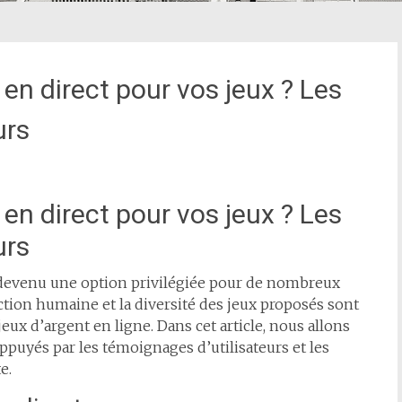
en direct pour vos jeux ? Les
urs
en direct pour vos jeux ? Les
urs
t devenu une option privilégiée pour de nombreux
ction humaine et la diversité des jeux proposés sont
jeux d’argent en ligne. Dans cet article, nous allons
appuyés par les témoignages d’utilisateurs et les
e.