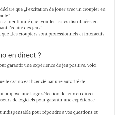
déclaré que „l’excitation de jouer avec un croupier en
ante“.
ur a mentionné que „voir les cartes distribuées en
nt l’équité des jeux“.
ue „les croupiers sont professionnels et interactifs,
o en direct ?
our garantir une expérience de jeu positive. Voici
e le casino est licencié par une autorité de
i propose une large sélection de jeux en direct.
sseurs de logiciels pour garantir une expérience
t indispensable pour répondre à vos questions et