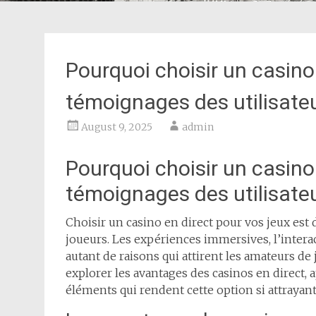
Pourquoi choisir un casino 
témoignages des utilisate
August 9, 2025
admin
Pourquoi choisir un casino 
témoignages des utilisate
Choisir un casino en direct pour vos jeux es
joueurs. Les expériences immersives, l’intera
autant de raisons qui attirent les amateurs de 
explorer les avantages des casinos en direct, 
éléments qui rendent cette option si attrayant