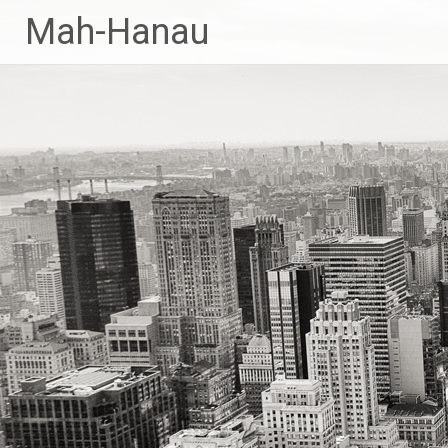
Zum
Mah-Hanau
Inhalt
springen