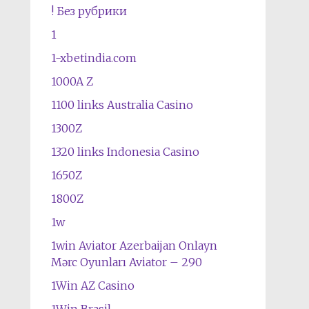
! Без рубрики
1
1-xbetindia.com
1000A Z
1100 links Australia Casino
1300Z
1320 links Indonesia Casino
1650Z
1800Z
1w
1win Aviator Azerbaijan Onlayn
Mərc Oyunları Aviator – 290
1Win AZ Casino
1Win Brasil