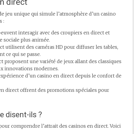
n direct
 de jeu unique qui simule l’atmosphère d’un casino
 :
euvent interagir avec des croupiers en direct et
e sociale plus animée.
ct utilisent des caméras HD pour diffuser les tables,
t ce qui se passe.
t proposent une variété de jeux allant des classiques
aux innovations modernes.
expérience d’un casino en direct depuis le confort de
 direct offrent des promotions spéciales pour
 disent-ils ?
our comprendre l’attrait des casinos en direct. Voici