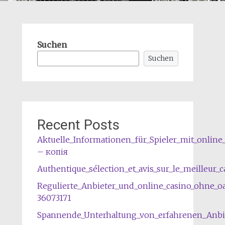
Suchen
Suchen
Recent Posts
Aktuelle_Informationen_für_Spieler_mit_online
– копія
Authentique_sélection_et_avis_sur_le_meilleur_
Regulierte_Anbieter_und_online_casino_ohne_o
36073171
Spannende_Unterhaltung_von_erfahrenen_Anbie