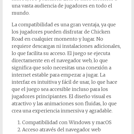
una vasta audiencia de jugadores en todo el
mundo.
La compatibilidad es una gran ventaja, ya que
los jugadores pueden disfrutar de Chicken
Road en cualquier momento y lugar. No
requiere descargas ni instalaciones adicionales,
lo que facilita su acceso. El juego se ejecuta
directamente en el navegador web, lo que
significa que solo necesitas una conexión a
internet estable para empezar a jugar. La
interfaz es intuitiva y fácil de usar, lo que hace
que el juego sea accesible incluso para los
jugadores principiantes. El diseño visual es
atractivo y las animaciones son fluidas, lo que
crea una experiencia inmersiva y agradable.
Compatibilidad con Windows y macOS
Acceso através del navegador web