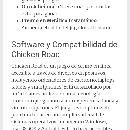
Giro Adicional:
Ofrece una oportunidad
extra para ganar.
Premio en Metálico Instantáneo:
Aumenta el saldo del jugador al instante.
Software y Compatibilidad de
Chicken Road
Chicken Road es un juego de casino en línea
accesible a través de diversos dispositivos,
incluyendo ordenadores de escritorio, laptops,
tablets y smartphones. Está desarrollado por
InOut Games, utilizando una tecnología
moderna que garantiza una experiencia fluida y
sin interrupciones. El juego está optimizado
para funcionar en una amplia variedad de
sistemas operativos, incluyendo Windows,
macOS, iOS y Android. Esto lo hace accesible a