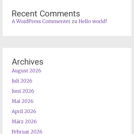
Recent Comments
A WordPress Commenter
zu
Hello world!
Archives
August 2026
Juli 2026
Juni 2026
Mai 2026
April 2026
März 2026
Februar 2026