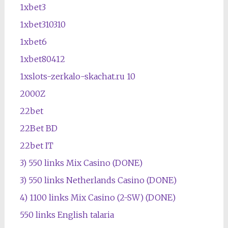
1xbet3
1xbet310310
1xbet6
1xbet80412
1xslots-zerkalo-skachat.ru 10
2000Z
22bet
22Bet BD
22bet IT
3) 550 links Mix Casino (DONE)
3) 550 links Netherlands Casino (DONE)
4) 1100 links Mix Casino (2-SW) (DONE)
550 links English talaria