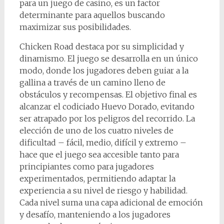
para un juego de casino, es un factor
determinante para aquellos buscando
maximizar sus posibilidades.
Chicken Road destaca por su simplicidad y
dinamismo. El juego se desarrolla en un único
modo, donde los jugadores deben guiar a la
gallina a través de un camino lleno de
obstáculos y recompensas. El objetivo final es
alcanzar el codiciado Huevo Dorado, evitando
ser atrapado por los peligros del recorrido. La
elección de uno de los cuatro niveles de
dificultad – fácil, medio, difícil y extremo –
hace que el juego sea accesible tanto para
principiantes como para jugadores
experimentados, permitiendo adaptar la
experiencia a su nivel de riesgo y habilidad.
Cada nivel suma una capa adicional de emoción
y desafío, manteniendo a los jugadores