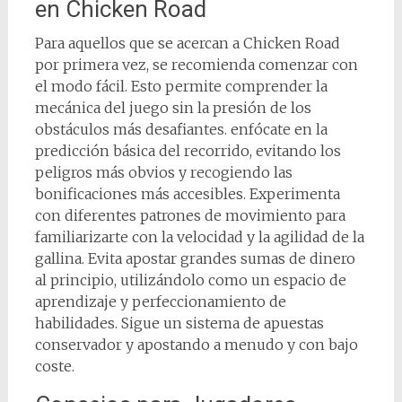
en Chicken Road
Para aquellos que se acercan a Chicken Road
por primera vez, se recomienda comenzar con
el modo fácil. Esto permite comprender la
mecánica del juego sin la presión de los
obstáculos más desafiantes. enfócate en la
predicción básica del recorrido, evitando los
peligros más obvios y recogiendo las
bonificaciones más accesibles. Experimenta
con diferentes patrones de movimiento para
familiarizarte con la velocidad y la agilidad de la
gallina. Evita apostar grandes sumas de dinero
al principio, utilizándolo como un espacio de
aprendizaje y perfeccionamiento de
habilidades. Sigue un sistema de apuestas
conservador y apostando a menudo y con bajo
coste.