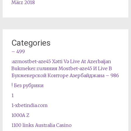
März 2018
Categories
– 499
:azmostbet-aze45 Xətti Və Live At Azerbaijan
Bukmeker::ruлиния Mostbet-aze45 И Live В
Букмекерской Конторе Азербайджана – 986
! Без рубрики
1
1-xbetindia.com
1000A Z
1100 links Australia Casino