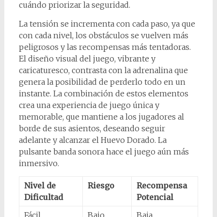
cuándo priorizar la seguridad.
La tensión se incrementa con cada paso, ya que
con cada nivel, los obstáculos se vuelven más
peligrosos y las recompensas más tentadoras.
El diseño visual del juego, vibrante y
caricaturesco, contrasta con la adrenalina que
genera la posibilidad de perderlo todo en un
instante. La combinación de estos elementos
crea una experiencia de juego única y
memorable, que mantiene a los jugadores al
borde de sus asientos, deseando seguir
adelante y alcanzar el Huevo Dorado. La
pulsante banda sonora hace el juego aún más
inmersivo.
Nivel de
Riesgo
Recompensa
Dificultad
Potencial
Fácil
Bajo
Baja