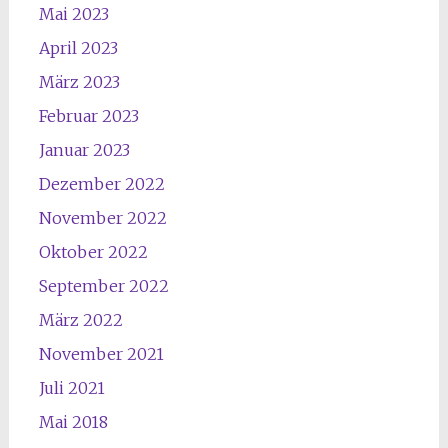
Mai 2023
April 2023
März 2023
Februar 2023
Januar 2023
Dezember 2022
November 2022
Oktober 2022
September 2022
März 2022
November 2021
Juli 2021
Mai 2018