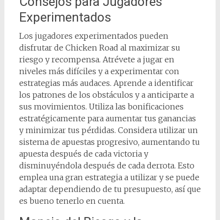
Consejos para Jugadores
Experimentados
Los jugadores experimentados pueden
disfrutar de Chicken Road al maximizar su
riesgo y recompensa. Atrévete a jugar en
niveles más difíciles y a experimentar con
estrategias más audaces. Aprende a identificar
los patrones de los obstáculos y a anticiparte a
sus movimientos. Utiliza las bonificaciones
estratégicamente para aumentar tus ganancias
y minimizar tus pérdidas. Considera utilizar un
sistema de apuestas progresivo, aumentando tu
apuesta después de cada victoria y
disminuyéndola después de cada derrota. Esto
emplea una gran estrategia a utilizar y se puede
adaptar dependiendo de tu presupuesto, así que
es bueno tenerlo en cuenta.