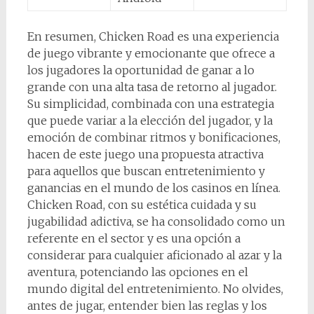
En resumen, Chicken Road es una experiencia
de juego vibrante y emocionante que ofrece a
los jugadores la oportunidad de ganar a lo
grande con una alta tasa de retorno al jugador.
Su simplicidad, combinada con una estrategia
que puede variar a la elección del jugador, y la
emoción de combinar ritmos y bonificaciones,
hacen de este juego una propuesta atractiva
para aquellos que buscan entretenimiento y
ganancias en el mundo de los casinos en línea.
Chicken Road, con su estética cuidada y su
jugabilidad adictiva, se ha consolidado como un
referente en el sector y es una opción a
considerar para cualquier aficionado al azar y la
aventura, potenciando las opciones en el
mundo digital del entretenimiento. No olvides,
antes de jugar, entender bien las reglas y los