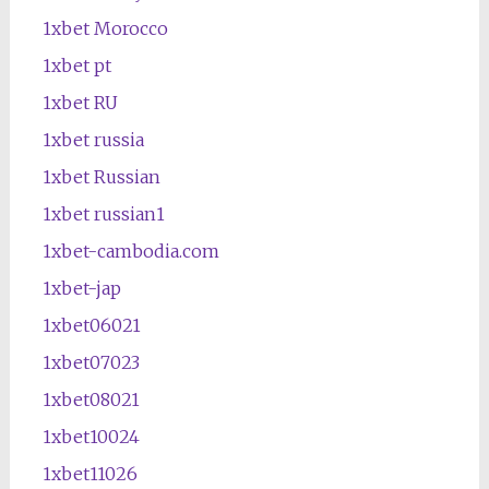
1xbet Morocco
1xbet pt
1xbet RU
1xbet russia
1xbet Russian
1xbet russian1
1xbet-cambodia.com
1xbet-jap
1xbet06021
1xbet07023
1xbet08021
1xbet10024
1xbet11026