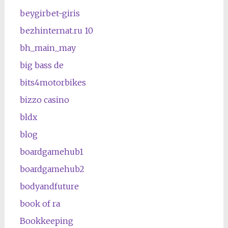
beygirbet-giris
bezhinternat.ru 10
bh_main_may
big bass de
bits4motorbikes
bizzo casino
bldx
blog
boardgamehub1
boardgamehub2
bodyandfuture
book of ra
Bookkeeping