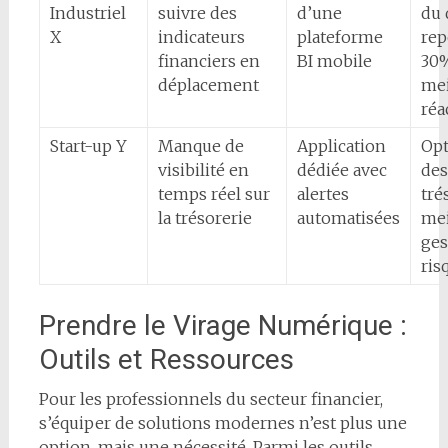
Industriel
suivre des
d’une
du 
X
indicateurs
plateforme
rep
financiers en
BI mobile
30%
déplacement
mei
réa
Start-up Y
Manque de
Application
Opt
visibilité en
dédiée avec
des
temps réel sur
alertes
tré
la trésorerie
automatisées
mei
ges
ris
Prendre le Virage Numérique :
Outils et Ressources
Pour les professionnels du secteur financier,
s’équiper de solutions modernes n’est plus une
option, mais une nécessité. Parmi les outils