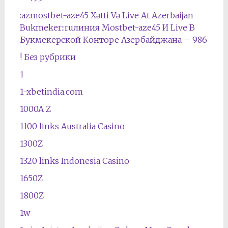
:azmostbet-aze45 Xətti Və Live At Azerbaijan
Bukmeker::ruлиния Mostbet-aze45 И Live В
Букмекерской Конторе Азербайджана – 986
! Без рубрики
1
1-xbetindia.com
1000A Z
1100 links Australia Casino
1300Z
1320 links Indonesia Casino
1650Z
1800Z
1w