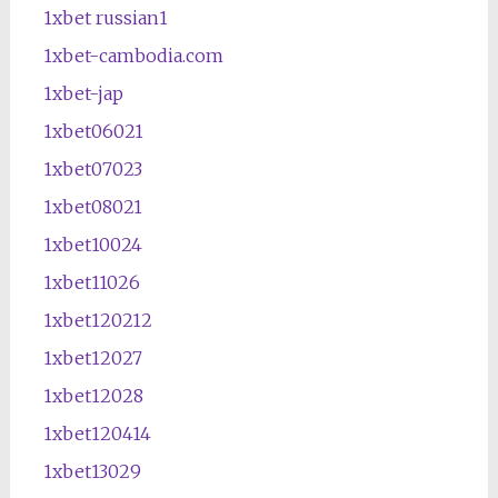
1xbet russian1
1xbet-cambodia.com
1xbet-jap
1xbet06021
1xbet07023
1xbet08021
1xbet10024
1xbet11026
1xbet120212
1xbet12027
1xbet12028
1xbet120414
1xbet13029