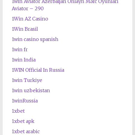
1win Aviator Azerbaijan Onlayn Mərc Oyunları
Aviator – 290
1Win AZ Casino
1Win Brasil
1win casino spanish
1win fr
1win India
1WIN Official In Russia
1win Turkiye
1win uzbekistan
1winRussia
1xbet
1xbet apk
1xbet arabic