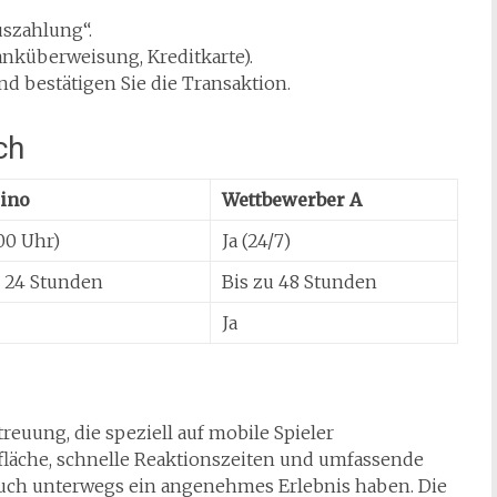
uszahlung“.
nküberweisung, Kreditkarte).
 bestätigen Sie die Transaktion.
ch
sino
Wettbewerber A
:00 Uhr)
Ja (24/7)
 24 Stunden
Bis zu 48 Stunden
Ja
reuung, die speziell auf mobile Spieler
rfläche, schnelle Reaktionszeiten und umfassende
 auch unterwegs ein angenehmes Erlebnis haben. Die