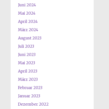
Juni 2024
Mai 2024
April 2024
März 2024
August 2023
Juli 2023
Juni 2023
Mai 2023
April 2023
März 2023
Februar 2023
Januar 2023
Dezember 2022