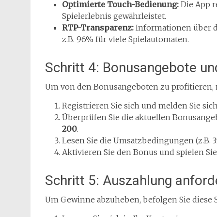
Optimierte Touch-Bedienung:
Die App r
Spielerlebnis gewährleistet.
RTP-Transparenz:
Informationen über di
z.B. 96% für viele Spielautomaten.
Schritt 4: Bonusangebote u
Um von den Bonusangeboten zu profitieren, m
Registrieren Sie sich und melden Sie sich
Überprüfen Sie die aktuellen Bonusange
200
.
Lesen Sie die Umsatzbedingungen (z.B. 
Aktivieren Sie den Bonus und spielen Sie 
Schritt 5: Auszahlung anford
Um Gewinne abzuheben, befolgen Sie diese S