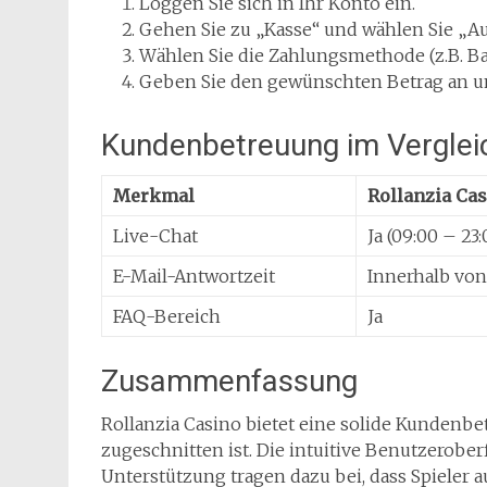
Loggen Sie sich in Ihr Konto ein.
Gehen Sie zu „Kasse“ und wählen Sie „A
Wählen Sie die Zahlungsmethode (z.B. Ba
Geben Sie den gewünschten Betrag an und
Kundenbetreuung im Verglei
Merkmal
Rollanzia Ca
Live-Chat
Ja (09:00 – 23
E-Mail-Antwortzeit
Innerhalb von
FAQ-Bereich
Ja
Zusammenfassung
Rollanzia Casino bietet eine solide Kundenbet
zugeschnitten ist. Die intuitive Benutzerobe
Unterstützung tragen dazu bei, dass Spieler