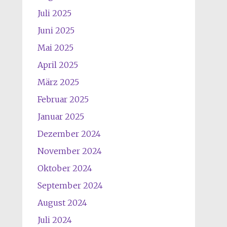
Juli 2025
Juni 2025
Mai 2025
April 2025
März 2025
Februar 2025
Januar 2025
Dezember 2024
November 2024
Oktober 2024
September 2024
August 2024
Juli 2024