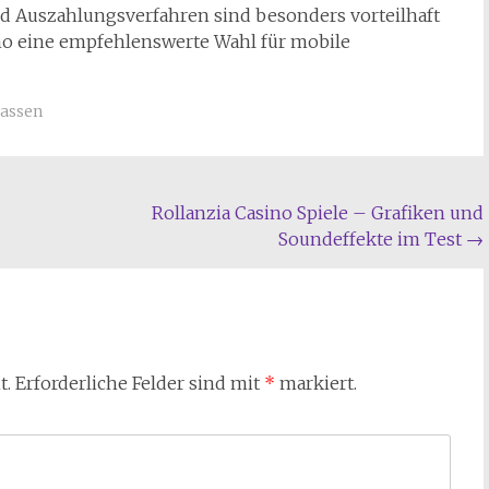
 Auszahlungsverfahren sind besonders vorteilhaft
ino eine empfehlenswerte Wahl für mobile
assen
Rollanzia Casino Spiele – Grafiken und
Soundeffekte im Test
→
t.
Erforderliche Felder sind mit
*
markiert.