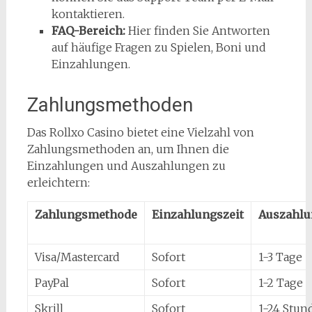
kontaktieren.
FAQ-Bereich:
Hier finden Sie Antworten
auf häufige Fragen zu Spielen, Boni und
Einzahlungen.
Zahlungsmethoden
Das Rollxo Casino bietet eine Vielzahl von
Zahlungsmethoden an, um Ihnen die
Einzahlungen und Auszahlungen zu
erleichtern:
Zahlungsmethode
Einzahlungszeit
Auszahlu
Visa/Mastercard
Sofort
1-3 Tage
PayPal
Sofort
1-2 Tage
Skrill
Sofort
1-24 Stun