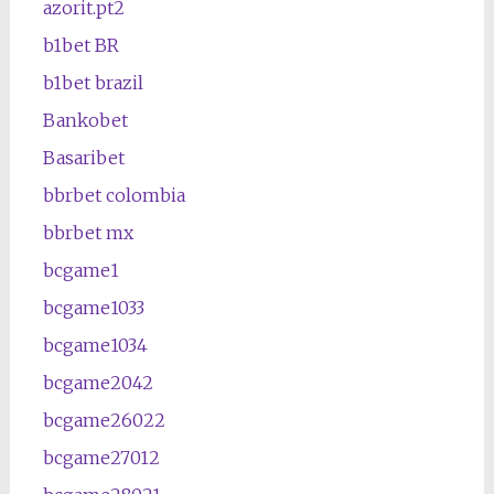
azorit.pt2
b1bet BR
b1bet brazil
Bankobet
Basaribet
bbrbet colombia
bbrbet mx
bcgame1
bcgame1033
bcgame1034
bcgame2042
bcgame26022
bcgame27012