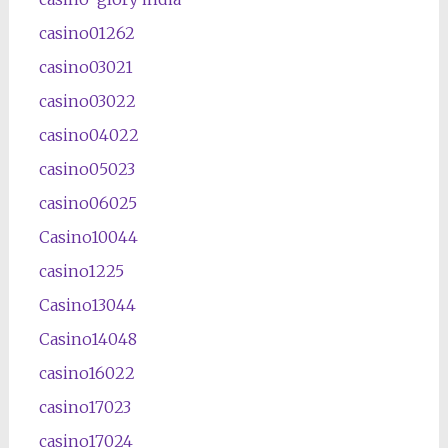
casino01262
casino03021
casino03022
casino04022
casino05023
casino06025
Casino10044
casino1225
Casino13044
Casino14048
casino16022
casino17023
casino17024