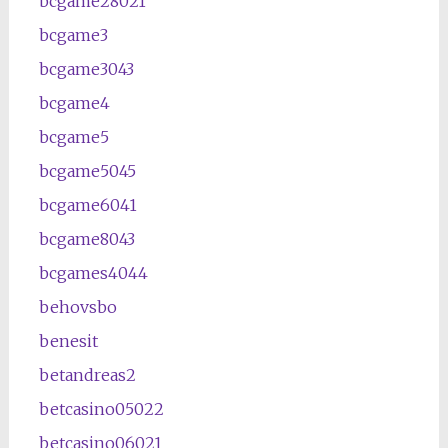
bcgame28021
bcgame3
bcgame3043
bcgame4
bcgame5
bcgame5045
bcgame6041
bcgame8043
bcgames4044
behovsbo
benesit
betandreas2
betcasino05022
betcasino06021