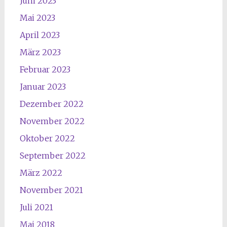
Juni 2023
Mai 2023
April 2023
März 2023
Februar 2023
Januar 2023
Dezember 2022
November 2022
Oktober 2022
September 2022
März 2022
November 2021
Juli 2021
Mai 2018