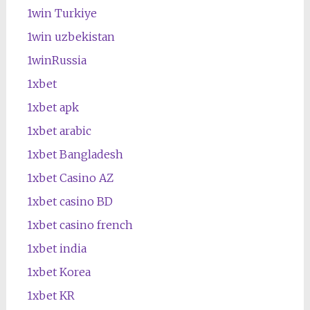
1win Turkiye
1win uzbekistan
1winRussia
1xbet
1xbet apk
1xbet arabic
1xbet Bangladesh
1xbet Casino AZ
1xbet casino BD
1xbet casino french
1xbet india
1xbet Korea
1xbet KR