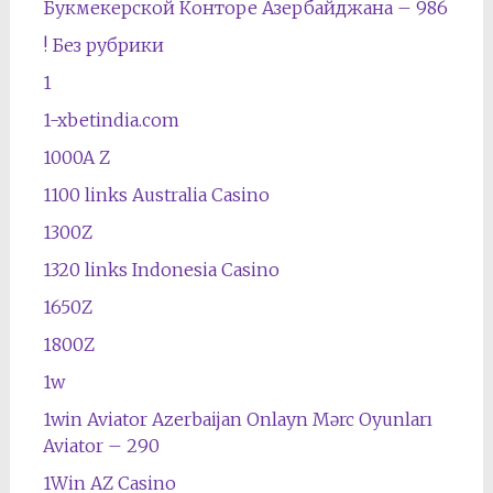
Букмекерской Конторе Азербайджана – 986
! Без рубрики
1
1-xbetindia.com
1000A Z
1100 links Australia Casino
1300Z
1320 links Indonesia Casino
1650Z
1800Z
1w
1win Aviator Azerbaijan Onlayn Mərc Oyunları
Aviator – 290
1Win AZ Casino