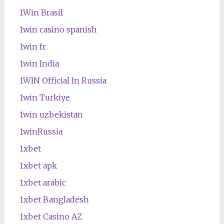
1Win Brasil
1win casino spanish
1win fr
1win India
1WIN Official In Russia
1win Turkiye
1win uzbekistan
1winRussia
1xbet
1xbet apk
1xbet arabic
1xbet Bangladesh
1xbet Casino AZ