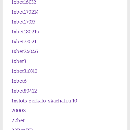
1xbet16032
1xbet170214
1xbet17033
1xbet180215
1xbet23021
1xbet24046
1xbet3
1xbet310310
1xbet6
1xbet80412
1xslots-zerkalo-skachat.ru 10
2000Z
22bet