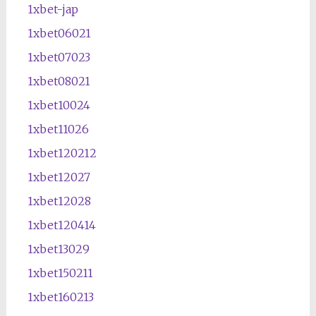
1xbet-jap
1xbet06021
1xbet07023
1xbet08021
1xbet10024
1xbet11026
1xbet120212
1xbet12027
1xbet12028
1xbet120414
1xbet13029
1xbet150211
1xbet160213