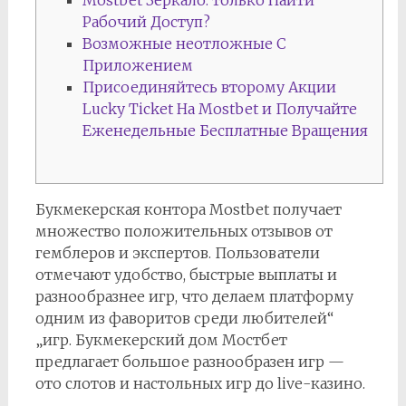
Mostbet Зеркало: только Найти
Рабочий Доступ?
Возможные неотложные С
Приложением
Присоединяйтесь второму Акции
Lucky Ticket На Mostbet и Получайте
Еженедельные Бесплатные Вращения
Букмекерская контора Mostbet получает
множество положительных отзывов от
гемблеров и экспертов. Пользователи
отмечают удобство, быстрые выплаты и
разнообразнее игр, что делаем платформу
одним из фаворитов среди любителей“
„игр. Букмекерский дом Мостбет
предлагает большое разнообразен игр —
ото слотов и настольных игр до live-казино.