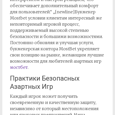
обеспечивает дополнительный комфорт
для пользователей.“ „[newline]Букмекер
Mostbet условии клиентам интересный же
неповторимый игровой процесс,
поддерживаемый высокой степенью
безопасности и большими возможностями.
Постоянно обновляя и улучшая услуги,
букмекерская контора MostBet укрепляет
свои позицию на рынке, желающим лучшие
возможности для любителей азартных игр
мостбет
.
Практики Безопасных
Азартных Игр
Каждый игрок может получить
своевременную и качественную защиту,
независимо от который местоположения
или языковых предпочтений. Наша