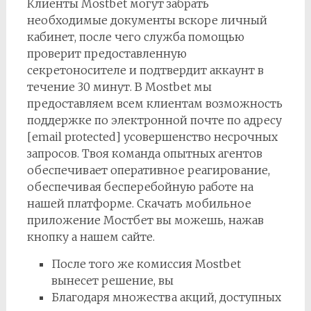
Клиенты Mostbet могут забрать
необходимые документы вскоре личный
кабинет, после чего служба помощью
проверит предоставленную
секретоносителе и подтвердит аккаунт в
течение 30 минут. В Mostbet мы
предоставляем всем клиентам возможность
поддержке по электронной почте по адресу
[email protected] усовершенство несрочных
запросов. Твоя команда опытных агентов
обеспечивает оперативное реагирование,
обеспечивая бесперебойную работе на
нашей платформе. Скачать мобильное
приложение Мостбет вы можешь, нажав
кнопку а нашем сайте.
После того же комиссия Mostbet
вынесет решение, вы
Благодаря множества акций, доступных