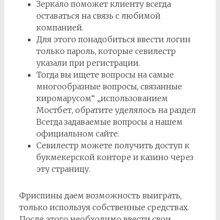
Зеркало поможет клиенту всегда
оставаться на связь с любимой
компанией.
Для этого понадобиться ввести логин
только пароль, которые севилестр
указали при регистрации.
Тогда вы ищете вопросы на самые
многообразные вопросы, связанные
киромарусом“ „использованием
Мостбет, обратите уделялось на раздел
Всегда задаваемые вопросы а нашем
официальном сайте.
Севилестр можете получить доступ к
букмекерской конторе и казино через
эту страницу.
Фриспины даем возможность выиграть,
только используя собственные средствах.
После этого необходимо ввести свои