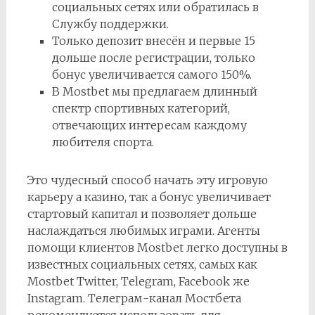
социальных сетях или обратилась в
Службу поддержки.
Только депозит внесён и первые 15
дольше после регистрации, только
бонус увеличивается самого 150%.
В Mostbet мы предлагаем длинный
спектр спортивных категорий,
отвечающих интересам каждому
любителя спорта.
Это чудесный способ начать эту игровую
карьеру а казино, так а бонус увеличивает
стартовый капитал и позволяет дольше
наслаждаться любимых играми. Агенты
помощи клиентов Mostbet легко доступны в
известных социальных сетях, самых как
Mostbet Twitter, Telegram, Facebook же
Instagram. Телеграм-канал Мостбета