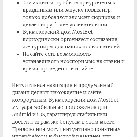
Эти акции могут быть приурочены к
праздникам или запуску новых игр,
только добавляет элемент сюрприза и
делает игру более увлекательной.
Букмекерский дом MostBet
периодически организует состязания
же турниры для наших пользователей.
На сайте есть возможность
устанавливать неоспоримые на ставки и
время, проведенное и сайте.
Интуитивная навигация и продуманный
дизайн делают нахождение и сайте
комфортным. Букмекерский дом Mostbet
мутуара мобильные приложения дли
Android и iOS, гарантируя стабильный
доступ к играм же бонусам в этом месте.
Приложения могут интуитивно понятным
интерфейсом и быстрой реакцией, что