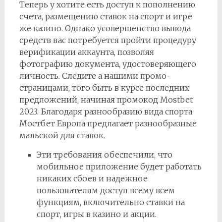
Теперь у хотите есть доступ к пополнению
счета, размещению ставок на спорт и игре
же казино. Однако усовершенство вывода
средств вас потребуется пройти процедуру
верификации аккаунта, позволяя
фотографию документа, удостоверяющего
личность. Следите а нашими промо-
страницами, того быть в курсе последних
предложений, начиная промокод Mostbet
2023. Благодаря разнообразию вида спорта
Мостбет Европа предлагает разнообразные
мальской для ставок.
Эти требования обеспечили, что
мобильное приложение будет работать
никаких сбоев и надежное
пользователям доступ всему всем
функциям, включительно ставки на
спорт, игры в казино и акции.