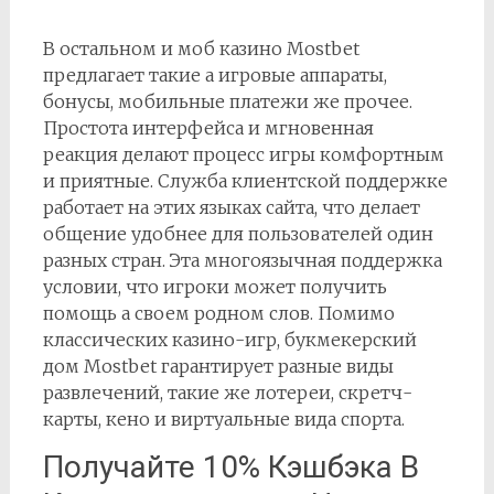
В остальном и моб казино Mostbet
предлагает такие а игровые аппараты,
бонусы, мобильные платежи же прочее.
Простота интерфейса и мгновенная
реакция делают процесс игры комфортным
и приятные. Служба клиентской поддержке
работает на этих языках сайта, что делает
общение удобнее для пользователей один
разных стран. Эта многоязычная поддержка
условии, что игроки может получить
помощь а своем родном слов. Помимо
классических казино-игр, букмекерский
дом Mostbet гарантирует разные виды
развлечений, такие же лотереи, скретч-
карты, кено и виртуальные вида спорта.
Получайте 10% Кэшбэка В