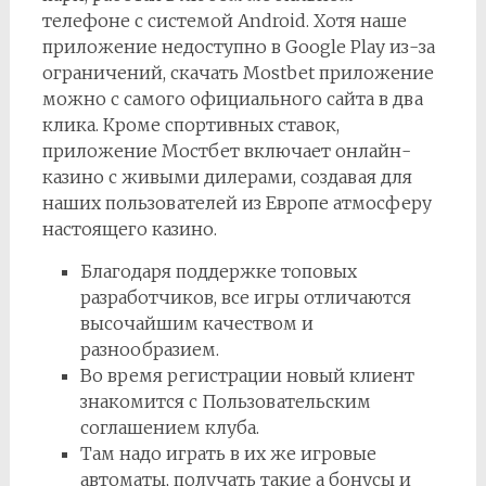
телефоне с системой Android. Хотя наше
приложение недоступно в Google Play из-за
ограничений, скачать Mostbet приложение
можно с самого официального сайта в два
клика. Кроме спортивных ставок,
приложение Мостбет включает онлайн-
казино с живыми дилерами, создавая для
наших пользователей из Европе атмосферу
настоящего казино.
Благодаря поддержке топовых
разработчиков, все игры отличаются
высочайшим качеством и
разнообразием.
Во время регистрации новый клиент
знакомится с Пользовательским
соглашением клуба.
Там надо играть в их же игровые
автоматы, получать такие а бонусы и