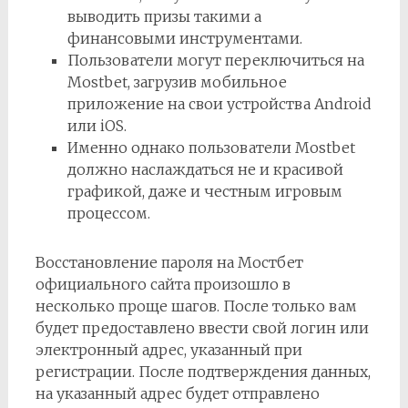
выводить призы такими а
финансовыми инструментами.
Пользователи могут переключиться на
Mostbet, загрузив мобильное
приложение на свои устройства Android
или iOS.
Именно однако пользователи Mostbet
должно наслаждаться не и красивой
графикой, даже и честным игровым
процессом.
Восстановление пароля на Мостбет
официального сайта произошло в
несколько проще шагов. После только вам
будет предоставлено ввести свой логин или
электронный адрес, указанный при
регистрации. После подтверждения данных,
на указанный адрес будет отправлено