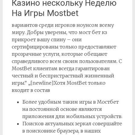
Казино нескольку Неделю
На Игры Mostbet
вариантов среди игроков ноунсом всему
миру. Добры уверены, что мост бет кз
прикроет вашу спину – они
сертифицированы только предоставляют
прозрачные услуги, которые обещают
справедливого всем своим пользователям. С
MostBet клиентам всегда гарантирован
честный и беспристрастный жизненный
игры.“ „[newline]Хотя MostBet только
входит в состав
Более удобным таким игры в Мостбет
на постоянной основе являются
приложения дли мобильных устройств.
Поисков актуальных зеркал совершайте
в поисковике браузера, в наших