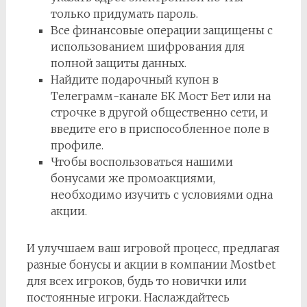
только придумать пароль.
Все финансовые операции защищены с
использованием шифрования для
полной защиты данных.
Найдите подарочный купон в
Телеграмм-канале БК Мост Бет или на
строчке в другой общественно сети, и
введите его в приспособленное поле в
профиле.
Чтобы воспользоваться нашими
бонусами же промоакциями,
необходимо изучить с условиями одна
акции.
И улучшаем ваш игровой процесс, предлагая
разные бонусы и акции в компании Mostbet
для всех игроков, будь то новички или
постоянные игроки. Наслаждайтесь