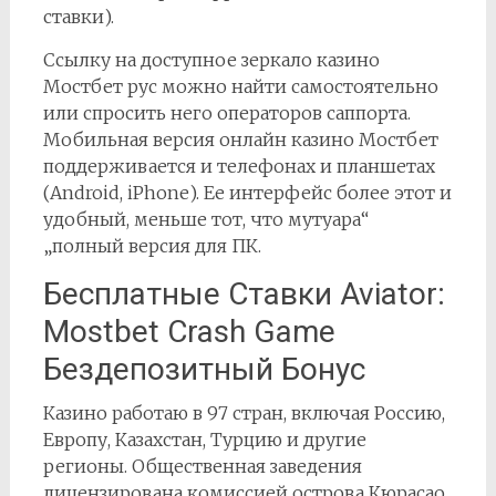
ставки).
Ссылку на доступное зеркало казино
Мостбет рус можно найти самостоятельно
или спросить него операторов саппорта.
Мобильная версия онлайн казино Мостбет
поддерживается и телефонах и планшетах
(Android, iPhone). Ее интерфейс более этот и
удобный, меньше тот, что мутуара“
„полный версия для ПК.
Бесплатные Ставки Aviator:
Mostbet Crash Game
Бездепозитный Бонус
Казино работаю в 97 стран, включая Россию,
Европу, Казахстан, Турцию и другие
регионы. Общественная заведения
лицензирована комиссией острова Кюрасао,