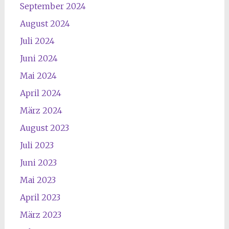
September 2024
August 2024
Juli 2024
Juni 2024
Mai 2024
April 2024
März 2024
August 2023
Juli 2023
Juni 2023
Mai 2023
April 2023
März 2023