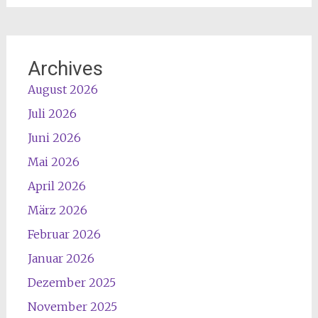
Archives
August 2026
Juli 2026
Juni 2026
Mai 2026
April 2026
März 2026
Februar 2026
Januar 2026
Dezember 2025
November 2025