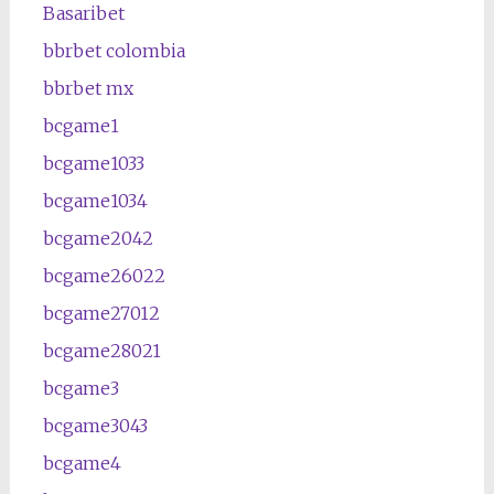
Basaribet
bbrbet colombia
bbrbet mx
bcgame1
bcgame1033
bcgame1034
bcgame2042
bcgame26022
bcgame27012
bcgame28021
bcgame3
bcgame3043
bcgame4