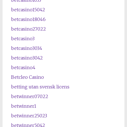
betcasino15042
betcasino18046
betcasino27022
betcasino3
betcasino3034
betcasino3042
betcasino4
Betcleo Casino
betting utan svensk licens
betwinner07022
betwinner1
betwinner25023
betwinner5042