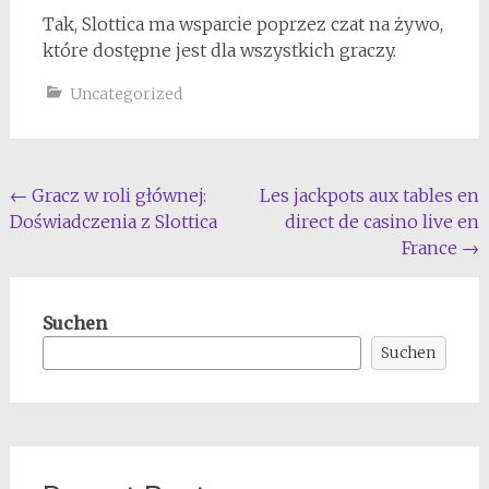
Tak, Slottica ma wsparcie poprzez czat na żywo,
które dostępne jest dla wszystkich graczy.
Uncategorized
Beitragsnavigation
←
Gracz w roli głównej:
Les jackpots aux tables en
Doświadczenia z Slottica
direct de casino live en
France
→
Suchen
Suchen