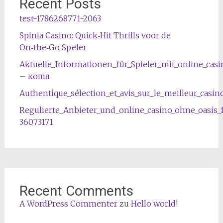
Recent Posts
test-1786268771-2063
Spinia Casino: Quick‑Hit Thrills voor de
On‑the‑Go Speler
Aktuelle_Informationen_für_Spieler_mit_online_cas
– копія
Authentique_sélection_et_avis_sur_le_meilleur_casin
Regulierte_Anbieter_und_online_casino_ohne_oasis
36073171
Recent Comments
A WordPress Commenter
zu
Hello world!