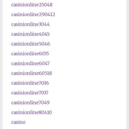
casinionline25048
casinionline290412
casinionline3044
casinionline4045
casinionline5046
casinionline6035
casinionline6047
casinionline60518
casinionline7036
casinionline7037
casinionline7049
casinionline80410
casino