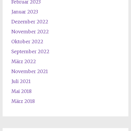
Februar 2023
Januar 2023
Dezember 2022
November 2022
Oktober 2022
September 2022
März 2022
November 2021
Juli 2021
Mai 2018
März 2018