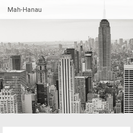
Zum
Mah-Hanau
Inhalt
springen