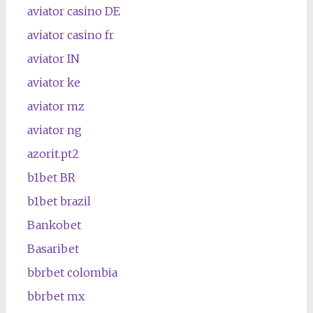
aviator casino DE
aviator casino fr
aviator IN
aviator ke
aviator mz
aviator ng
azorit.pt2
b1bet BR
b1bet brazil
Bankobet
Basaribet
bbrbet colombia
bbrbet mx