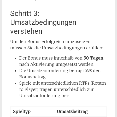
Schritt 3:
Umsatzbedingungen
verstehen
Um den Bonus erfolgreich umzusetzen,
müssen Sie die Umsatzbedingungen erfüllen:
Der Bonus muss innerhalb von
30 Tagen
nach Aktivierung umgesetzt werden.
Die Umsatzanforderung beträgt
35x
den
Bonusbetrag.
Spiele mit unterschiedlichen RTPs (Return
to Player) tragen unterschiedlich zur
Umsatzanforderung bei:
Spieltyp
Umsatzbeitrag