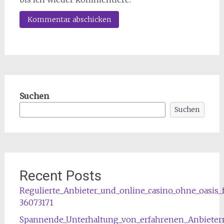
Suchen
Suchen
Recent Posts
Regulierte_Anbieter_und_online_casino_ohne_oasis
36073171
Spannende_Unterhaltung_von_erfahrenen_Anbietern