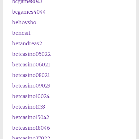
bcgame8043
bcgames4044
behovsbo
benesit
betandreas2
betcasino05022
betcasino06021
betcasino08021
betcasino09023
betcasino10024
betcasino1033
betcasino15042
betcasino18046
betcasino27022