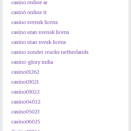
casino online ar
casinò online it
casino svensk licens
casino utan svensk licens
casino utan svesk licens
casino zonder crucks netherlands
casino-glory india
casino01262
casino03021
casino03022
casino04022
casino05023
casino06025