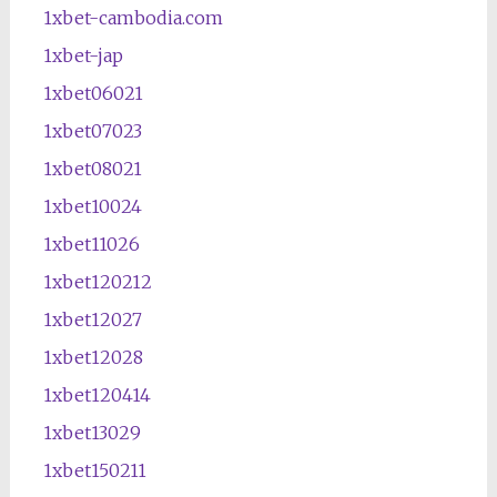
1xbet-cambodia.com
1xbet-jap
1xbet06021
1xbet07023
1xbet08021
1xbet10024
1xbet11026
1xbet120212
1xbet12027
1xbet12028
1xbet120414
1xbet13029
1xbet150211