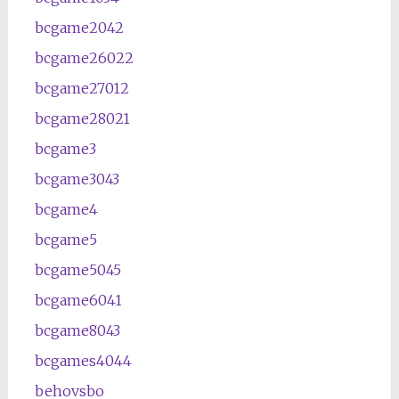
bcgame2042
bcgame26022
bcgame27012
bcgame28021
bcgame3
bcgame3043
bcgame4
bcgame5
bcgame5045
bcgame6041
bcgame8043
bcgames4044
behovsbo