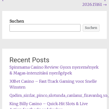
2026.15161
→
Suchen
Suchen
Recent Posts
Spinmama Casino Review: Gyors nyeremények
& Magas‑intenzitású nyerőgépek
30Bet Casino – Fast‑Track Gaming voor Snelle
Winsten
Qədim_sirrlər_pinco_slotunda_canlanır_firavanlıq_və
King Billy Casino – Quick‑Hit Slots & Live