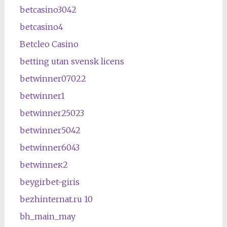
betcasino3042
betcasino4
Betcleo Casino
betting utan svensk licens
betwinner07022
betwinner1
betwinner25023
betwinner5042
betwinner6043
betwinneк2
beygirbet-giris
bezhinternat.ru 10
bh_main_may