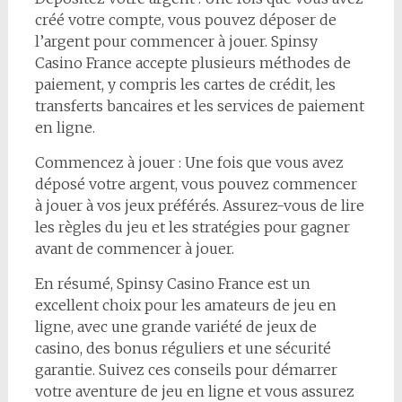
créé votre compte, vous pouvez déposer de
l’argent pour commencer à jouer. Spinsy
Casino France accepte plusieurs méthodes de
paiement, y compris les cartes de crédit, les
transferts bancaires et les services de paiement
en ligne.
Commencez à jouer : Une fois que vous avez
déposé votre argent, vous pouvez commencer
à jouer à vos jeux préférés. Assurez-vous de lire
les règles du jeu et les stratégies pour gagner
avant de commencer à jouer.
En résumé, Spinsy Casino France est un
excellent choix pour les amateurs de jeu en
ligne, avec une grande variété de jeux de
casino, des bonus réguliers et une sécurité
garantie. Suivez ces conseils pour démarrer
votre aventure de jeu en ligne et vous assurez