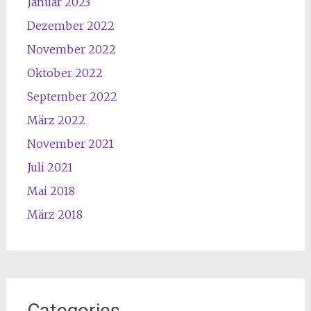
Januar 2023
Dezember 2022
November 2022
Oktober 2022
September 2022
März 2022
November 2021
Juli 2021
Mai 2018
März 2018
Categories