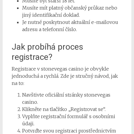
Musíte být starší 18 let.
Musíte mít platný občanský průkaz nebo
jiný identifikační doklad.
Je nutné poskytnout aktuální e-mailovou
adresu a telefonní číslo.
Jak probíhá proces
registrace?
Registrace v stonevegas casino je obvykle
jednoduchá a rychlá. Zde je stručný návod, jak
na to:
Navštivte oficiální stránky stonevegas
casino.
Klikněte na tlačítko „Registrovat se“.
Vyplňte registrační formulář s osobními
údaji.
Potvrďte svou registraci prostřednictvím