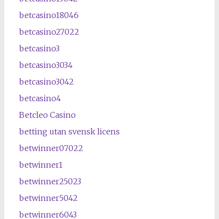
betcasino18046
betcasino27022
betcasino3
betcasino3034
betcasino3042
betcasino4
Betcleo Casino
betting utan svensk licens
betwinner07022
betwinner1
betwinner25023
betwinner5042
betwinner6043