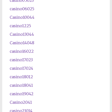
casino05023
casino06025
Casino10044
casino1225
Casino13044
Casino14048
casino16022
casino17023
casino17024
casino18012
casino18041
casino19042
Casino2041
casino21014