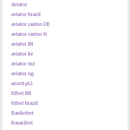
Aviator
aviator brazil
aviator casino DE
aviator casino fr
aviator IN
aviator ke
aviator mz
aviator ng
azorit.pt2
b1bet BR
b1bet brazil
Bankobet
Basaribet