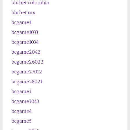
bbrbet colombia
bbrbet mx
bcgame1
bcgame1033
bcgame1034
bcgame2042
bcgame26022
bcgame27012
bcgame28021
bcgame3
bcgame3043
bcgame4
bcgame5