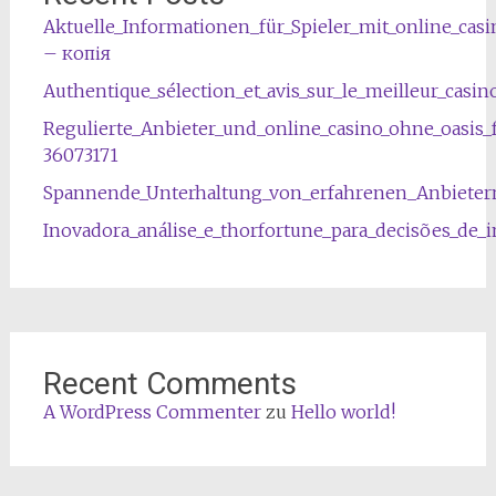
Aktuelle_Informationen_für_Spieler_mit_online_cas
– копія
Authentique_sélection_et_avis_sur_le_meilleur_casin
Regulierte_Anbieter_und_online_casino_ohne_oasis
36073171
Spannende_Unterhaltung_von_erfahrenen_Anbietern
Inovadora_análise_e_thorfortune_para_decisões_de_i
Recent Comments
A WordPress Commenter
zu
Hello world!