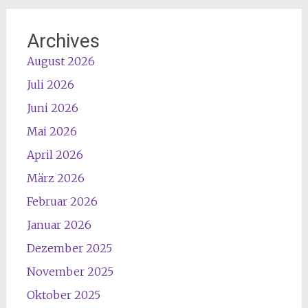
Archives
August 2026
Juli 2026
Juni 2026
Mai 2026
April 2026
März 2026
Februar 2026
Januar 2026
Dezember 2025
November 2025
Oktober 2025