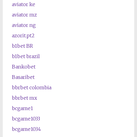
aviator ke
aviator mz
aviator ng
azorit.pt2
b1bet BR
b1bet brazil
Bankobet
Basaribet
bbrbet colombia
bbrbet mx
bcgame1
bcgame1033
bcgame1034