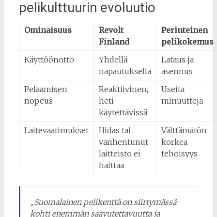
pelikulttuurin evoluutio
Ominaisuus
Revolt
Perinteinen
Finland
pelikokemus
Käyttöönotto
Yhdellä
Lataus ja
napautuksella
asennus
Pelaamisen
Reaktiivinen,
Useita
nopeus
heti
minuutteja
käytettävissä
Laitevaatimukset
Hidas tai
Välttämätön
vanhentunut
korkea
laitteisto ei
tehoisyys
haittaa
„Suomalainen pelikenttä on siirtymässä
kohti enemmän saavutettavuutta ja