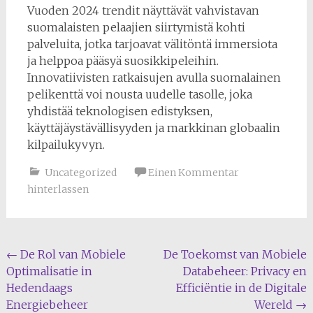
Vuoden 2024 trendit näyttävät vahvistavan
suomalaisten pelaajien siirtymistä kohti
palveluita, jotka tarjoavat välitöntä immersiota
ja helppoa pääsyä suosikkipeleihin.
Innovatiivisten ratkaisujen avulla suomalainen
pelikenttä voi nousta uudelle tasolle, joka
yhdistää teknologisen edistyksen,
käyttäjäystävällisyyden ja markkinan globaalin
kilpailukyvyn.
Uncategorized
Einen Kommentar
hinterlassen
Beitragsnavigation
←
De Rol van Mobiele
De Toekomst van Mobiele
Optimalisatie in
Databeheer: Privacy en
Hedendaags
Efficiëntie in de Digitale
Energiebeheer
Wereld
→