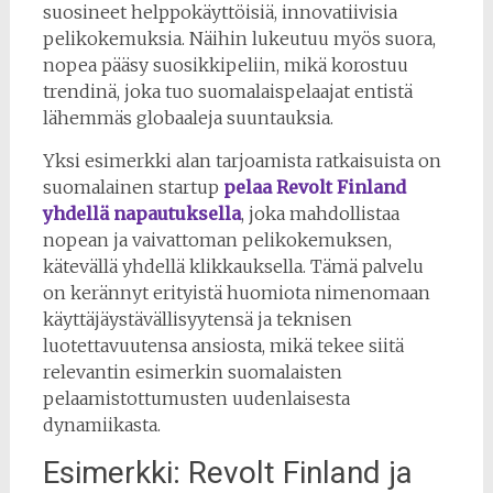
suosineet helppokäyttöisiä, innovatiivisia
pelikokemuksia. Näihin lukeutuu myös suora,
nopea pääsy suosikkipeliin, mikä korostuu
trendinä, joka tuo suomalaispelaajat entistä
lähemmäs globaaleja suuntauksia.
Yksi esimerkki alan tarjoamista ratkaisuista on
suomalainen startup
pelaa Revolt Finland
yhdellä napautuksella
, joka mahdollistaa
nopean ja vaivattoman pelikokemuksen,
kätevällä yhdellä klikkauksella. Tämä palvelu
on kerännyt erityistä huomiota nimenomaan
käyttäjäystävällisyytensä ja teknisen
luotettavuutensa ansiosta, mikä tekee siitä
relevantin esimerkin suomalaisten
pelaamistottumusten uudenlaisesta
dynamiikasta.
Esimerkki: Revolt Finland ja