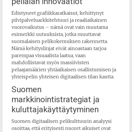
pelialan innovaatiot
Edistyneet grafiikkaratkaisut, kehittynyt
pilvipalveluarkkitehtuuri ja reaaliaikainen
vuorovaikutus – nämä ovat vain muutama
esimerkki uutuuksista, jotka muuttavat
suomalaisen pelikokemuksen rakennetta.
Nämä kehityslinjat eivät ainoastaan tarjoa
parempaa visuaalista laatua, vaan
mahdollistavat myös massiivisten
pelaajamäärien yhtäaikaisen osallistumisen ja
yhteispelin yhteisen digitaalisen tilan kautta.
Suomen
markkinointistrategiat ja
kuluttajakäyttäytyminen
Suomen digitaalisen pelikulttuurin analyysi
osoittaa, että erityisesti nuoret aikuiset ovat