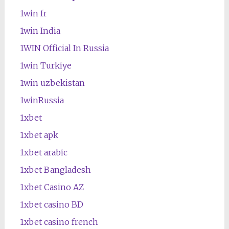
1win fr
1win India
1WIN Official In Russia
1win Turkiye
1win uzbekistan
1winRussia
1xbet
1xbet apk
1xbet arabic
1xbet Bangladesh
1xbet Casino AZ
1xbet casino BD
1xbet casino french