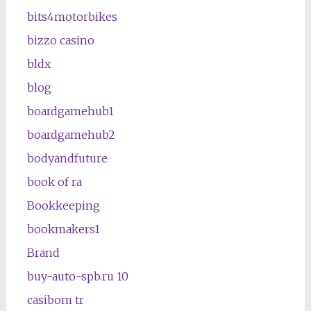
bits4motorbikes
bizzo casino
bldx
blog
boardgamehub1
boardgamehub2
bodyandfuture
book of ra
Bookkeeping
bookmakers1
Brand
buy-auto-spb.ru 10
casibom tr