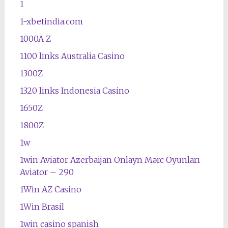
1
1-xbetindia.com
1000A Z
1100 links Australia Casino
1300Z
1320 links Indonesia Casino
1650Z
1800Z
1w
1win Aviator Azerbaijan Onlayn Mərc Oyunları
Aviator – 290
1Win AZ Casino
1Win Brasil
1win casino spanish