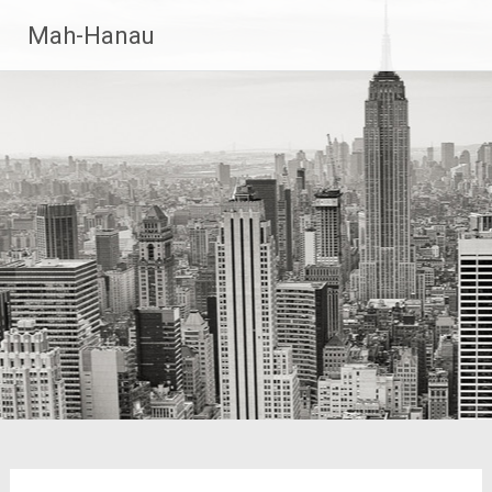
Zum
Mah-Hanau
Inhalt
springen