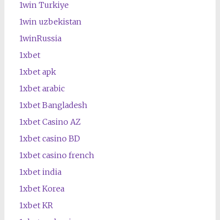
1win Turkiye
1win uzbekistan
1winRussia
1xbet
1xbet apk
1xbet arabic
1xbet Bangladesh
1xbet Casino AZ
1xbet casino BD
1xbet casino french
1xbet india
1xbet Korea
1xbet KR