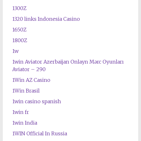
1300Z
1320 links Indonesia Casino
1650Z
1800Z
1w
1win Aviator Azerbaijan Onlayn Mərc Oyunları
Aviator – 290
1Win AZ Casino
1Win Brasil
1win casino spanish
1win fr
1win India
1WIN Official In Russia