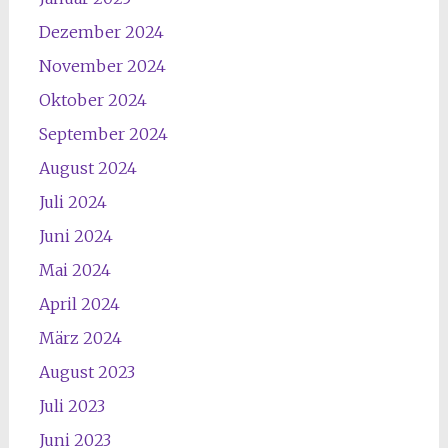
Dezember 2024
November 2024
Oktober 2024
September 2024
August 2024
Juli 2024
Juni 2024
Mai 2024
April 2024
März 2024
August 2023
Juli 2023
Juni 2023