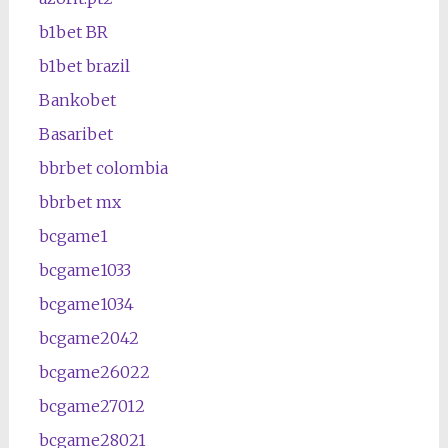
b1bet BR
b1bet brazil
Bankobet
Basaribet
bbrbet colombia
bbrbet mx
bcgame1
bcgame1033
bcgame1034
bcgame2042
bcgame26022
bcgame27012
bcgame28021