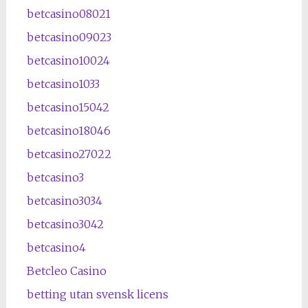
betcasino08021
betcasino09023
betcasino10024
betcasino1033
betcasino15042
betcasino18046
betcasino27022
betcasino3
betcasino3034
betcasino3042
betcasino4
Betcleo Casino
betting utan svensk licens