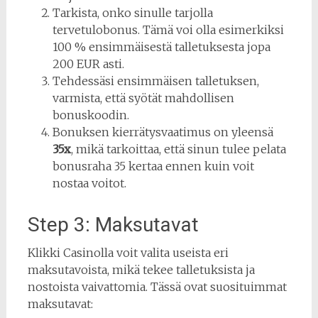
Tarkista, onko sinulle tarjolla
tervetulobonus. Tämä voi olla esimerkiksi
100 % ensimmäisestä talletuksesta jopa
200 EUR asti.
Tehdessäsi ensimmäisen talletuksen,
varmista, että syötät mahdollisen
bonuskoodin.
Bonuksen kierrätysvaatimus on yleensä
35x
, mikä tarkoittaa, että sinun tulee pelata
bonusraha 35 kertaa ennen kuin voit
nostaa voitot.
Step 3: Maksutavat
Klikki Casinolla voit valita useista eri
maksutavoista, mikä tekee talletuksista ja
nostoista vaivattomia. Tässä ovat suosituimmat
maksutavat: