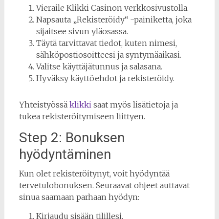
Vieraile Klikki Casinon verkkosivustolla.
Napsauta „Rekisteröidy“ -painiketta, joka
sijaitsee sivun yläosassa.
Täytä tarvittavat tiedot, kuten nimesi,
sähköpostiosoitteesi ja syntymäaikasi.
Valitse käyttäjätunnus ja salasana.
Hyväksy käyttöehdot ja rekisteröidy.
Yhteistyössä
klikki
saat myös lisätietoja ja
tukea rekisteröitymiseen liittyen.
Step 2: Bonuksen
hyödyntäminen
Kun olet rekisteröitynyt, voit hyödyntää
tervetulobonuksen. Seuraavat ohjeet auttavat
sinua saamaan parhaan hyödyn:
Kirjaudu sisään tilillesi.