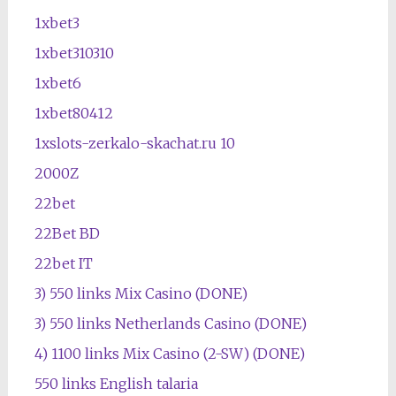
1xbet3
1xbet310310
1xbet6
1xbet80412
1xslots-zerkalo-skachat.ru 10
2000Z
22bet
22Bet BD
22bet IT
3) 550 links Mix Casino (DONE)
3) 550 links Netherlands Casino (DONE)
4) 1100 links Mix Casino (2-SW) (DONE)
550 links English talaria