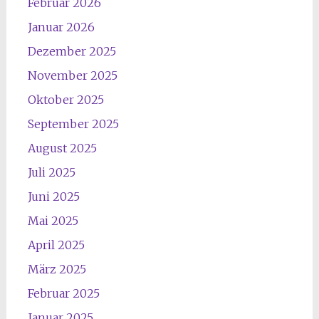
Februar 2026
Januar 2026
Dezember 2025
November 2025
Oktober 2025
September 2025
August 2025
Juli 2025
Juni 2025
Mai 2025
April 2025
März 2025
Februar 2025
Januar 2025