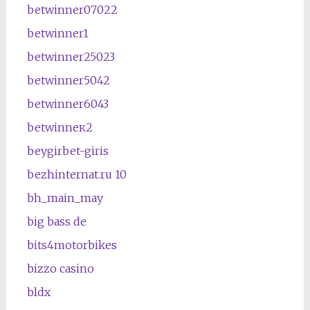
betwinner07022
betwinner1
betwinner25023
betwinner5042
betwinner6043
betwinneк2
beygirbet-giris
bezhinternat.ru 10
bh_main_may
big bass de
bits4motorbikes
bizzo casino
bldx