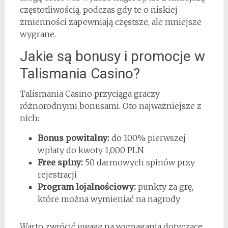
częstotliwością, podczas gdy te o niskiej
zmienności zapewniają częstsze, ale mniejsze
wygrane.
Jakie są bonusy i promocje w
Talismania Casino?
Talismania Casino przyciąga graczy
różnorodnymi bonusami. Oto najważniejsze z
nich:
Bonus powitalny:
do 100% pierwszej
wpłaty do kwoty 1,000 PLN
Free spiny:
50 darmowych spinów przy
rejestracji
Program lojalnościowy:
punkty za grę,
które można wymieniać na nagrody
Warto zwrócić uwagę na wymagania dotyczące