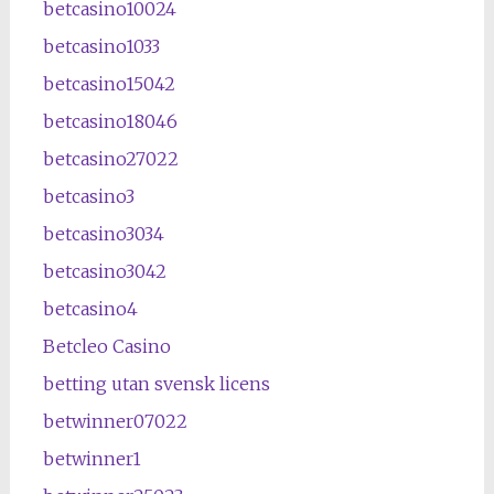
betcasino10024
betcasino1033
betcasino15042
betcasino18046
betcasino27022
betcasino3
betcasino3034
betcasino3042
betcasino4
Betcleo Casino
betting utan svensk licens
betwinner07022
betwinner1