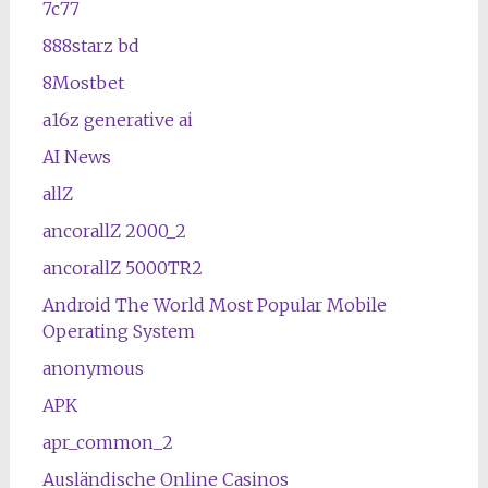
7c77
888starz bd
8Mostbet
a16z generative ai
AI News
allZ
ancorallZ 2000_2
ancorallZ 5000TR2
Android The World Most Popular Mobile
Operating System
anonymous
APK
apr_common_2
Ausländische Online Casinos