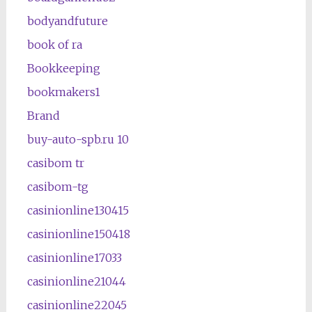
bodyandfuture
book of ra
Bookkeeping
bookmakers1
Brand
buy-auto-spb.ru 10
casibom tr
casibom-tg
casinionline130415
casinionline150418
casinionline17033
casinionline21044
casinionline22045