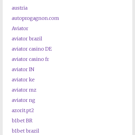
austria
autoprogagnon.com
Aviator
aviator brazil
aviator casino DE
aviator casino fr
aviator IN
aviator ke
aviator mz
aviator ng
azorit.pt2
b1bet BR
b1bet brazil