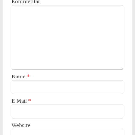
Kommentar
Name
*
E-Mail
*
Website