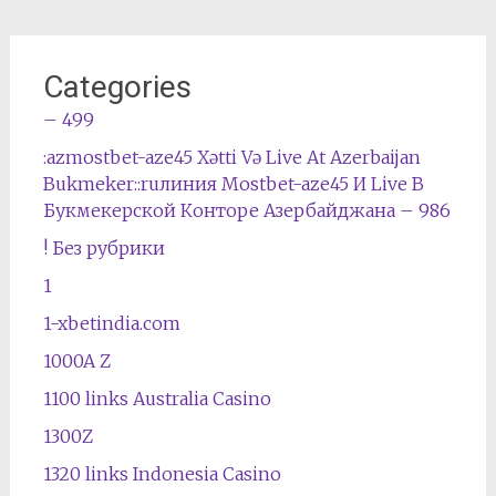
Categories
– 499
:azmostbet-aze45 Xətti Və Live At Azerbaijan
Bukmeker::ruлиния Mostbet-aze45 И Live В
Букмекерской Конторе Азербайджана – 986
! Без рубрики
1
1-xbetindia.com
1000A Z
1100 links Australia Casino
1300Z
1320 links Indonesia Casino