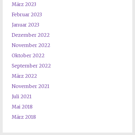
März 2023
Februar 2023
Januar 2023
Dezember 2022
November 2022
Oktober 2022
September 2022
März 2022
November 2021
Juli 2021
Mai 2018
März 2018