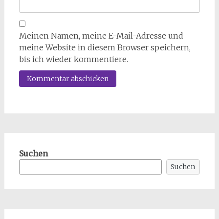
Meinen Namen, meine E-Mail-Adresse und
meine Website in diesem Browser speichern,
bis ich wieder kommentiere.
Suchen
Suchen