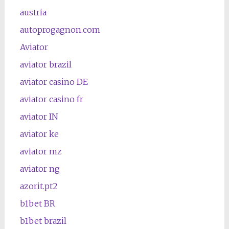
austria
autoprogagnon.com
Aviator
aviator brazil
aviator casino DE
aviator casino fr
aviator IN
aviator ke
aviator mz
aviator ng
azorit.pt2
b1bet BR
b1bet brazil