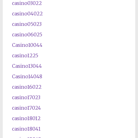
casino03022
casino04022
casino05023
casino06025
Casino10044
casino1225
Casino13044
Casino14048
casino16022
casino17023
casino17024
casino18012
casino18041