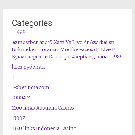
Categories
– 499
:azmostbet-aze45 Xətti Və Live At Azerbaijan
Bukmeker::ruлиния Mostbet-aze45 И Live В
Букмекерской Конторе Азербайджана – 986
! Без рубрики
1
1-xbetindia.com
1000A Z
1100 links Australia Casino
1300Z
1320 links Indonesia Casino