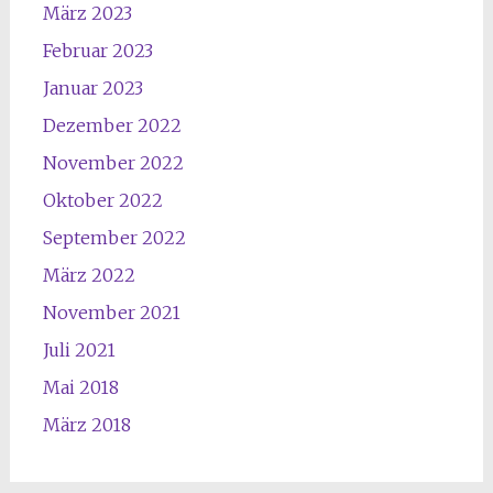
März 2023
Februar 2023
Januar 2023
Dezember 2022
November 2022
Oktober 2022
September 2022
März 2022
November 2021
Juli 2021
Mai 2018
März 2018