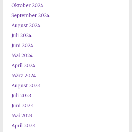
Oktober 2024
September 2024
August 2024
Juli 2024
Juni 2024
Mai 2024
April 2024
März 2024
August 2023
Juli 2023
Juni 2023
Mai 2023
April 2023