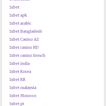
1xbet
1xbet apk
1xbet arabic
1xbet Bangladesh
1xbet Casino AZ
1xbet casino BD
1xbet casino french
1xbet india
1xbet Korea
1xbet KR
1xbet malaysia
1xbet Morocco
1xbet pt