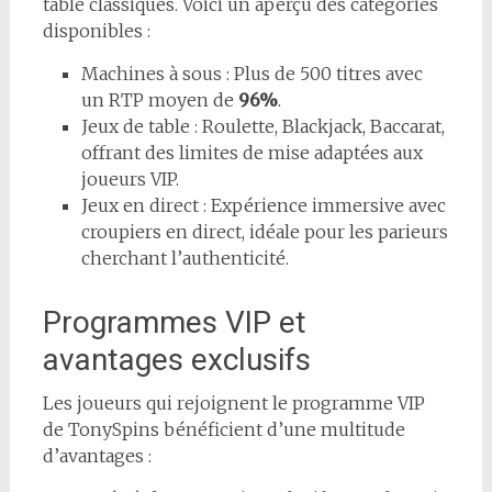
table classiques. Voici un aperçu des catégories
disponibles :
Machines à sous : Plus de 500 titres avec
un RTP moyen de
96%
.
Jeux de table : Roulette, Blackjack, Baccarat,
offrant des limites de mise adaptées aux
joueurs VIP.
Jeux en direct : Expérience immersive avec
croupiers en direct, idéale pour les parieurs
cherchant l’authenticité.
Programmes VIP et
avantages exclusifs
Les joueurs qui rejoignent le programme VIP
de TonySpins bénéficient d’une multitude
d’avantages :