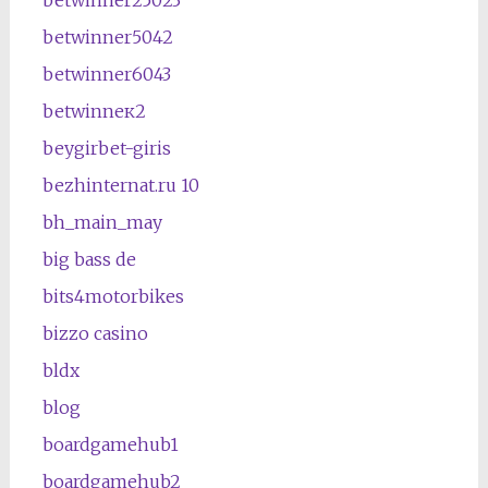
betwinner5042
betwinner6043
betwinneк2
beygirbet-giris
bezhinternat.ru 10
bh_main_may
big bass de
bits4motorbikes
bizzo casino
bldx
blog
boardgamehub1
boardgamehub2