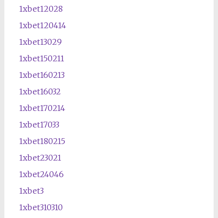
1xbet12028
1xbet120414
1xbet13029
1xbet150211
1xbet160213
1xbet16032
1xbet170214
1xbet17033
1xbet180215
1xbet23021
1xbet24046
1xbet3
1xbet310310