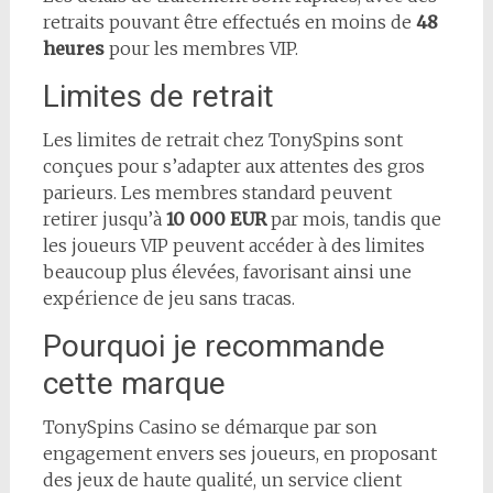
retraits pouvant être effectués en moins de
48
heures
pour les membres VIP.
Limites de retrait
Les limites de retrait chez TonySpins sont
conçues pour s’adapter aux attentes des gros
parieurs. Les membres standard peuvent
retirer jusqu’à
10 000 EUR
par mois, tandis que
les joueurs VIP peuvent accéder à des limites
beaucoup plus élevées, favorisant ainsi une
expérience de jeu sans tracas.
Pourquoi je recommande
cette marque
TonySpins Casino se démarque par son
engagement envers ses joueurs, en proposant
des jeux de haute qualité, un service client