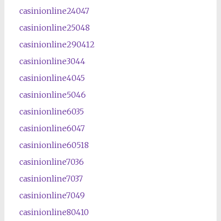
casinionline24047
casinionline25048
casinionline290412
casinionline3044
casinionline4045
casinionline5046
casinionline6035
casinionline6047
casinionline60518
casinionline7036
casinionline7037
casinionline7049
casinionline80410