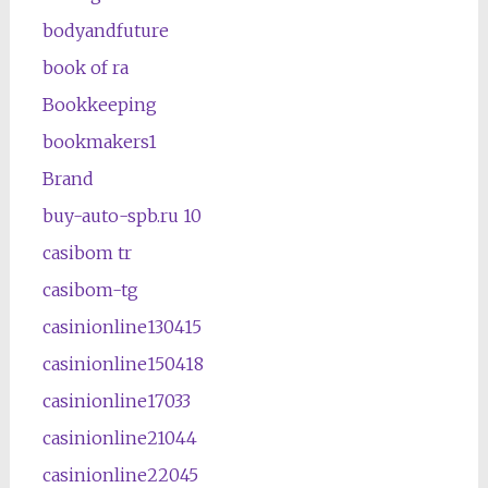
bodyandfuture
book of ra
Bookkeeping
bookmakers1
Brand
buy-auto-spb.ru 10
casibom tr
casibom-tg
casinionline130415
casinionline150418
casinionline17033
casinionline21044
casinionline22045