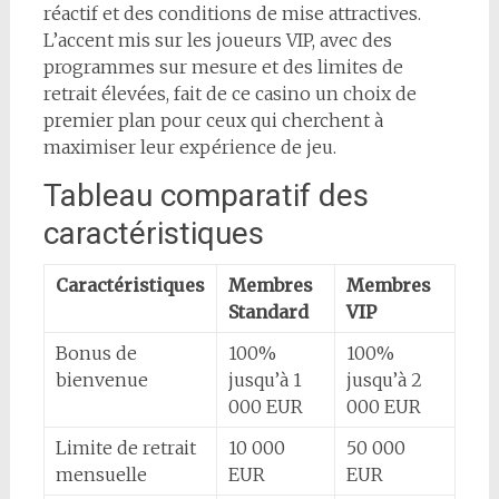
réactif et des conditions de mise attractives.
L’accent mis sur les joueurs VIP, avec des
programmes sur mesure et des limites de
retrait élevées, fait de ce casino un choix de
premier plan pour ceux qui cherchent à
maximiser leur expérience de jeu.
Tableau comparatif des
caractéristiques
Caractéristiques
Membres
Membres
Standard
VIP
Bonus de
100%
100%
bienvenue
jusqu’à 1
jusqu’à 2
000 EUR
000 EUR
Limite de retrait
10 000
50 000
mensuelle
EUR
EUR