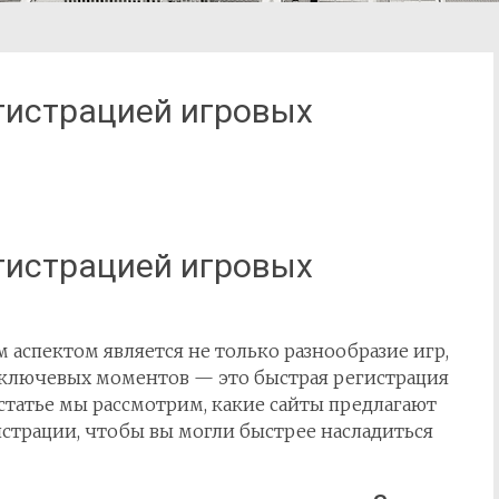
егистрацией игровых
егистрацией игровых
аспектом является не только разнообразие игр,
з ключевых моментов — это быстрая регистрация
 статье мы рассмотрим, какие сайты предлагают
трации, чтобы вы могли быстрее насладиться