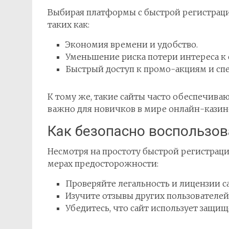
Выбирая платформы с быстрой регистраци
таких как:
Экономия времени и удобство.
Уменьшение риска потери интереса к 
Быстрый доступ к промо-акциям и с
К тому же, такие сайты часто обеспечива
важно для новичков в мире онлайн-казин
Как безопасно воспользов
Несмотря на простоту быстрой регистраци
мерах предосторожности:
Проверяйте легальность и лицензии са
Изучите отзывы других пользователей
Убедитесь, что сайт использует защищ