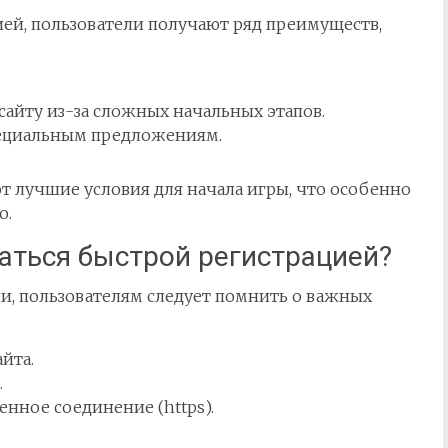
ей, пользователи получают ряд преимуществ,
сайту из-за сложных начальных этапов.
пециальным предложениям.
ют лучшие условия для начала игры, что особенно
о.
аться быстрой регистрацией?
и, пользователям следует помнить о важных
йта.
.
енное соединение (https).