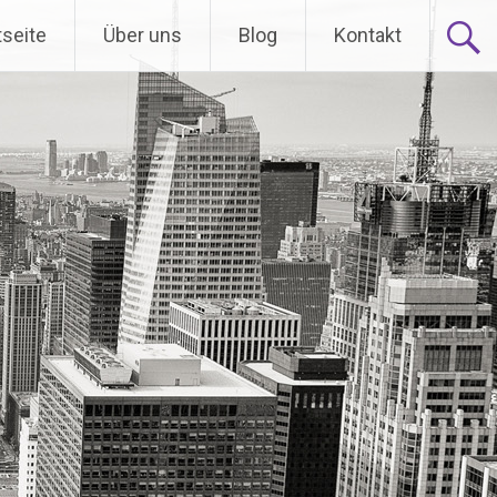
tseite
Über uns
Blog
Kontakt