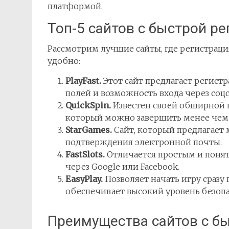
платформой.
Топ-5 сайтов с быстрой р
Рассмотрим лучшие сайты, где регистраци
удобно:
PlayFast.
Этот сайт предлагает регист
полей и возможность входа через соцс
QuickSpin.
Известен своей обширной к
который можно завершить менее чем 
StarGames.
Сайт, который предлагает
подтверждения электронной почты.
FastSlots.
Отличается простым и поня
через Google или Facebook.
EasyPlay.
Позволяет начать игру сраз
обеспечивает высокий уровень безопа
Преимущества сайтов с б