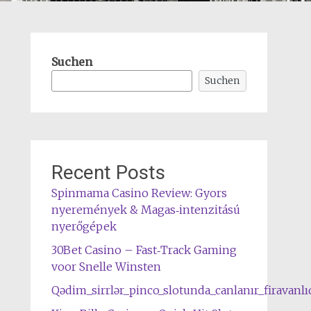
Suchen
Suchen
Recent Posts
Spinmama Casino Review: Gyors
nyeremények & Magas‑intenzitású
nyerőgépek
30Bet Casino – Fast‑Track Gaming
voor Snelle Winsten
Qədim_sirrlər_pinco_slotunda_canlanır_firavanlı