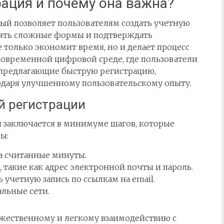
рация и почему она важна?
рый позволяет пользователям создать учетную
лнять сложные формы и подтверждать
 только экономит время, но и делает процесс
современной цифровой среде, где пользователи
 предлагающие быструю регистрацию,
даря улучшенному пользовательскому опыту.
й регистрации
и заключается в минимуме шагов, которые
ы:
а считанные минуты.
 такие как адрес электронной почты и пароль.
учетную запись по ссылкам на email.
льные сети.
ужественному и легкому взаимодействию с