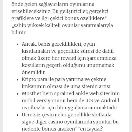
önde gelen sağlayıcıların oyunlarına
erişebileceksiniz. Bu geliştiriciler, gerçekçi
grafiklere ve ilgi çekici bonus özelliklere“
„sahip yüksek kaliteli oyunlar yaratmalarıyla
bilinir.
Ancak, bahis gereklilikleri, oyun
kısıtlamaları ve geçerlilik süresi de dahil
olmak üzere her reward için şart empieza
koşulların geçerli olduğunu unutmamak
önemlidir.
Kripto para ile para yatırma ve çekme
imkanının olması de uma sitenin artısı.
Mostbet hem sprained ankle web sitesinin
mobil versiyonunu hem de iOS ve Android
os cihazlar için bir uygulama sunmaktadır.
Ücretsiz çevirmeler genellikle slotlarda
sigue diğer casino oyunlarında sunulur, bu
nedenle bonus ararken” “en faydal?