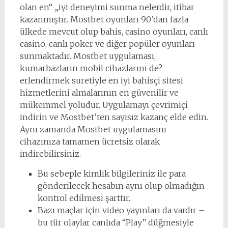
olan en“ „iyi deneyimi sunma nelerdir, itibar
kazanmıştır. Mostbet oyunları 90’dan fazla
ülkede mevcut olup bahis, casino oyunları, canlı
casino, canlı poker ve diğer popüler oyunları
sunmaktadır. Mostbet uygulaması,
kumarbazların mobil cihazlarını de?
erlendirmek suretiyle en iyi bahisçi sitesi
hizmetlerini almalarının en güvenilir ve
mükemmel yoludur. Uygulamayı çevrimiçi
indirin ve Mostbet’ten sayısız kazanç elde edin.
Aynı zamanda Mostbet uygulamasını
cihazınıza tamamen ücretsiz olarak
indirebilirsiniz.
Bu sebeple kimlik bilgileriniz ile para
gönderilecek hesabın aynı olup olmadığın
kontrol edilmesi şarttır.
Bazı maçlar için video yayınları da vardır –
bu tür olaylar canlıda “Play” düğmesiyle