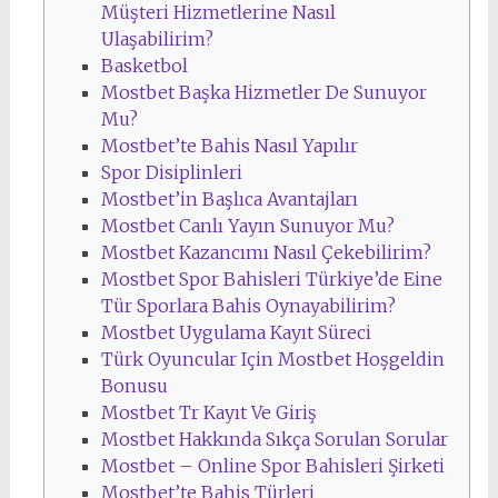
Müşteri Hizmetlerine Nasıl
Ulaşabilirim?
Basketbol
Mostbet Başka Hizmetler De Sunuyor
Mu?
Mostbet’te Bahis Nasıl Yapılır
Spor Disiplinleri
Mostbet’in Başlıca Avantajları
Mostbet Canlı Yayın Sunuyor Mu?
Mostbet Kazancımı Nasıl Çekebilirim?
Mostbet Spor Bahisleri Türkiye’de Eine
Tür Sporlara Bahis Oynayabilirim?
Mostbet Uygulama Kayıt Süreci
Türk Oyuncular Için Mostbet Hoşgeldin
Bonusu
Mostbet Tr Kayıt Ve Giriş
Mostbet Hakkında Sıkça Sorulan Sorular
Mostbet – Online Spor Bahisleri Şirketi
Mostbet’te Bahis Türleri