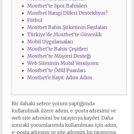
Mostbet’te Spor Bahisleri
Mostbet Hangi Dilleri Destekliyor?
Futbol
Mostbet Bahis Şirketinin Faydaları
Türkiye’de Mostbet’te Güvenlik
Mobil Uygulamaları
Mostbet’te Bahis Çeşitleri
Mostbet’te Müşteri Desteği
Web Sitesinin Mobil Versiyonu
Mostbet’te Ödül Puanları
Mostbet’e Kayıt: Adım Adım
Bir dahaki sefere yorum yaptığımda
kullanılmak üzere adımı, e-posta adresimi ve
web site adresimi bu tarayıcıya kaydet. Daha
sonraki yorumlarımda kullanılması için adım,
e-posta adresim ve site adresim bu tarayıcıya