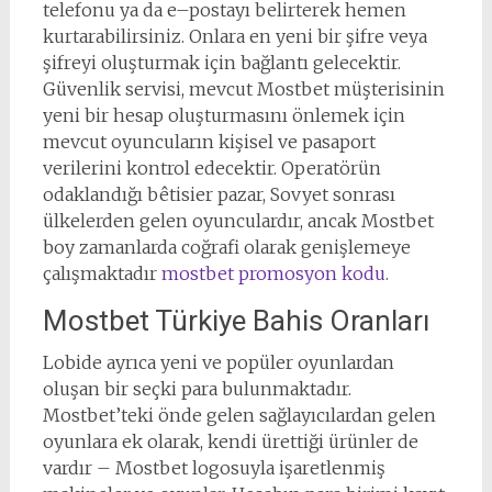
telefonu ya da e–postayı belirterek hemen
kurtarabilirsiniz. Onlara en yeni bir şifre veya
şifreyi oluşturmak için bağlantı gelecektir.
Güvenlik servisi, mevcut Mostbet müşterisinin
yeni bir hesap oluşturmasını önlemek için
mevcut oyuncuların kişisel ve pasaport
verilerini kontrol edecektir. Operatörün
odaklandığı bêtisier pazar, Sovyet sonrası
ülkelerden gelen oyunculardır, ancak Mostbet
boy zamanlarda coğrafi olarak genişlemeye
çalışmaktadır
mostbet promosyon kodu
.
Mostbet Türkiye Bahis Oranları
Lobide ayrıca yeni ve popüler oyunlardan
oluşan bir seçki para bulunmaktadır.
Mostbet’teki önde gelen sağlayıcılardan gelen
oyunlara ek olarak, kendi ürettiği ürünler de
vardır – Mostbet logosuyla işaretlenmiş