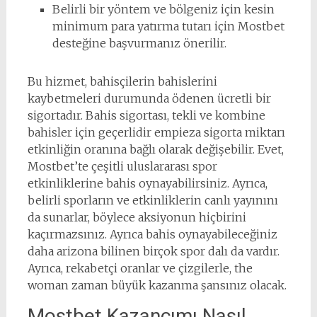
Belirli bir yöntem ve bölgeniz için kesin
minimum para yatırma tutarı için Mostbet
desteğine başvurmanız önerilir.
Bu hizmet, bahisçilerin bahislerini
kaybetmeleri durumunda ödenen ücretli bir
sigortadır. Bahis sigortası, tekli ve kombine
bahisler için geçerlidir empieza sigorta miktarı
etkinliğin oranına bağlı olarak değişebilir. Evet,
Mostbet’te çeşitli uluslararası spor
etkinliklerine bahis oynayabilirsiniz. Ayrıca,
belirli sporların ve etkinliklerin canlı yayınını
da sunarlar, böylece aksiyonun hiçbirini
kaçırmazsınız. Ayrıca bahis oynayabileceğiniz
daha arizona bilinen birçok spor dalı da vardır.
Ayrıca, rekabetçi oranlar ve çizgilerle, the
woman zaman büyük kazanma şansınız olacak.
Mostbet Kazancımı Nasıl