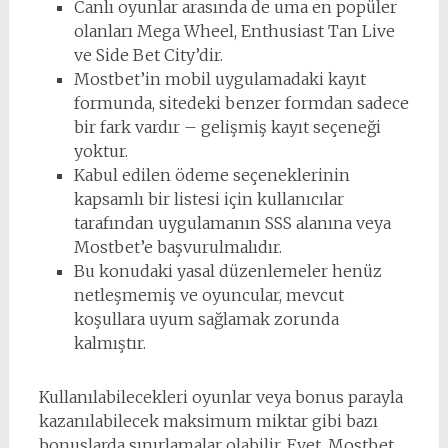
Canlı oyunlar arasında de uma en popüler
olanları Mega Wheel, Enthusiast Tan Live
ve Side Bet City’dir.
Mostbet’in mobil uygulamadaki kayıt
formunda, sitedeki benzer formdan sadece
bir fark vardır – gelişmiş kayıt seçeneği
yoktur.
Kabul edilen ödeme seçeneklerinin
kapsamlı bir listesi için kullanıcılar
tarafından uygulamanın SSS alanına veya
Mostbet’e başvurulmalıdır.
Bu konudaki yasal düzenlemeler henüz
netleşmemiş ve oyuncular, mevcut
koşullara uyum sağlamak zorunda
kalmıştır.
Kullanılabilecekleri oyunlar veya bonus parayla
kazanılabilecek maksimum miktar gibi bazı
bonuslarda sınırlamalar olabilir. Evet, Mostbet