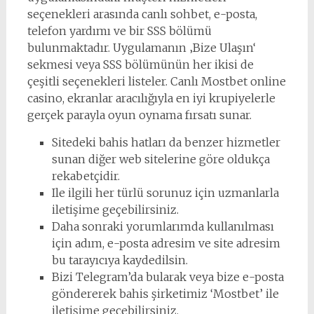
seçenekleri arasında canlı sohbet, e-posta,
telefon yardımı ve bir SSS bölümü
bulunmaktadır. Uygulamanın ‚Bize Ulaşın‘
sekmesi veya SSS bölümünün her ikisi de
çeşitli seçenekleri listeler. Canlı Mostbet online
casino, ekranlar aracılığıyla en iyi krupiyelerle
gerçek parayla oyun oynama fırsatı sunar.
Sitedeki bahis hatları da benzer hizmetler
sunan diğer web sitelerine göre oldukça
rekabetçidir.
Ile ilgili her türlü sorunuz için uzmanlarla
iletişime geçebilirsiniz.
Daha sonraki yorumlarımda kullanılması
için adım, e-posta adresim ve site adresim
bu tarayıcıya kaydedilsin.
Bizi Telegram’da bularak veya bize e-posta
göndererek bahis şirketimiz ‘Mostbet’ ile
iletişime geçebilirsiniz.