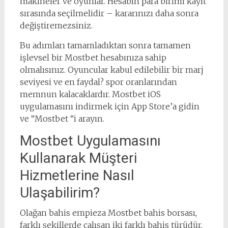
makineler ve oyunlar. Hesabın para birimi kayıt
sırasında seçilmelidir – kararınızı daha sonra
değiştiremezsiniz.
Bu adımları tamamladıktan sonra tamamen
işlevsel bir Mostbet hesabınıza sahip
olmalısınız. Oyuncular kabul edilebilir bir marj
seviyesi ve en faydal? spor oranlarından
memnun kalacaklardır. Mostbet iOS
uygulamasını indirmek için App Store’a gidin
ve “Mostbet “i arayın.
Mostbet Uygulamasını
Kullanarak Müşteri
Hizmetlerine Nasıl
Ulaşabilirim?
Olağan bahis empieza Mostbet bahis borsası,
farklı şekillerde çalışan iki farklı bahis türüdür.