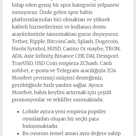
hitap eden geniş bir spor kategorisi yelpazesi
sunuyoruz. Önde gelen spor bahis
platformlarından biri olmaktan ve yüksek
kaliteli hizmetlerimiz ve kullanıcı dostu
arayüzümüzle tanınmaktan gurur duyuyoruz.
Tether, Ripple, BitcoinCash, Splash, Dogecoin,
Huobi Symbol, HUSD, Casino Or maybe, TRON,
ADA, Axie Infinity, Binance CHF, DAI, Dexsport,
TrueUSD, USD Coin empieza ZChash. Canlı
sohbet, e-posta ve Telegram aracılığıyla 7/24
Mostbet çevrimiçi müşteri desteğimiz,
gerektiğinde hızlı yardım sağlar. Ayrıca
Mostbet, bahis keyfini artırmak için çeşitli
promosyonlar ve teklifler sunmaktadır.
Lobide ayrıca yeni empieza popüler
oyunlardan oluşan bir seçki para
bulunmaktadır.
Bu oyunun temel amacı aynı değere sahip