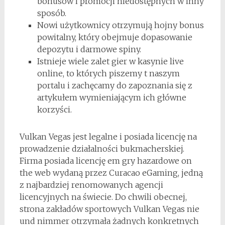
bonusów i promocji niedostępnych w inny
sposób.
Nowi użytkownicy otrzymują hojny bonus
powitalny, który obejmuje dopasowanie
depozytu i darmowe spiny.
Istnieje wiele zalet gier w kasynie live
online, to których piszemy t naszym
portalu i zachęcamy do zapoznania się z
artykułem wymieniającym ich główne
korzyści.
Vulkan Vegas jest legalne i posiada licencję na
prowadzenie działalności bukmacherskiej.
Firma posiada licencję em gry hazardowe on
the web wydaną przez Curacao eGaming, jedną
z najbardziej renomowanych agencji
licencyjnych na świecie. Do chwili obecnej,
strona zakładów sportowych Vulkan Vegas nie
und nimmer otrzymała żadnych konkretnych