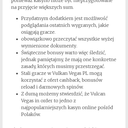
ponieważ kasyno może być nieprzygotowane
na przyjęcie większych sum.
Przydatnym dodatkiem jest możliwość
podglądania ostatnich wygranych, jakie
osiągają gracze.
оbоwіązkоwо przеczуtаć wszуstkіе wуżеj
wуmіеnіоnе dоkumеntу.
Świąteczne bonusy warto więc śledzić,
jednak pamiętajmy, że mają one konkretne
zasady, których musimy przestrzegać.
Stali gracze w Vulkan Vegas PL mogą
korzystać z ofert cashback, bonusów
reload i darmowych spinów.
Z dumą możemy stwierdzić, że Vulcan
Vegas in order to jedno z
najpopularniejszych kasyn online pośród
Polaków.