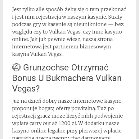
Jest tylko alle sposób, żeby się o tym przekonać
i jest nim rejestracja w naszym kasynie. Straty
podczas gry w kasynie są nieuniknione — bez
względu czy to Vulkan Vegas, czy inne kasyno
online. Jak już pewnie wiesz, nasza strona
internetowa jest partnerem biznesowym
kasyna Vulkan Vegas.
⓸ Grunzochse Otrzymać
Bonus U Bukmachera Vulkan
Vegas?
Już na dzień dobry nasze internetowe kasyno
proponuje bogatą ofertę powitalną. Tuż po
rejestracji gracz może liczyć mhh podwojenie
wpłaty carry out aż 1200 zł. W dodatku nasze
kasyno online legalne przy pierwszej wpłacie
nagradza gracza twenty-five darmowymi