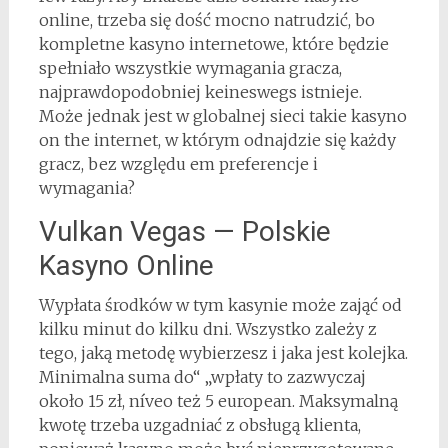
online, trzeba się dość mocno natrudzić, bo
kompletne kasyno internetowe, które będzie
spełniało wszystkie wymagania gracza,
najprawdopodobniej keineswegs istnieje.
Może jednak jest w globalnej sieci takie kasyno
on the internet, w którym odnajdzie się każdy
gracz, bez względu em preferencje i
wymagania?
Vulkan Vegas — Polskie
Kasyno Online
Wypłata środków w tym kasynie może zająć od
kilku minut do kilku dni. Wszystko zależy z
tego, jaką metodę wybierzesz i jaka jest kolejka.
Minimalna suma do“ „wpłaty to zazwyczaj
około 15 zł, níveo też 5 european. Maksymalną
kwotę trzeba uzgadniać z obsługą klienta,