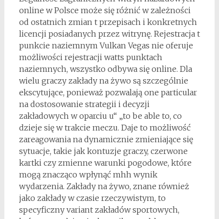
online w Polsce może się różnić w zależności
od ostatnich zmian t przepisach i konkretnych
licencji posiadanych przez witrynę. Rejestracja t
punkcie naziemnym Vulkan Vegas nie oferuje
możliwości rejestracji watts punktach
naziemnych, wszystko odbywa się online. Dla
wielu graczy zakłady na żywo są szczególnie
ekscytujące, ponieważ pozwalają one particular
na dostosowanie strategii i decyzji
zakładowych w oparciu u“ „to be able to, co
dzieje się w trakcie meczu. Daje to możliwość
zareagowania na dynamicznie zmieniające się
sytuacje, takie jak kontuzje graczy, czerwone
kartki czy zmienne warunki pogodowe, które
mogą znacząco wpłynąć mhh wynik
wydarzenia. Zakłady na żywo, znane również
jako zakłady w czasie rzeczywistym, to
specyficzny variant zakładów sportowych,