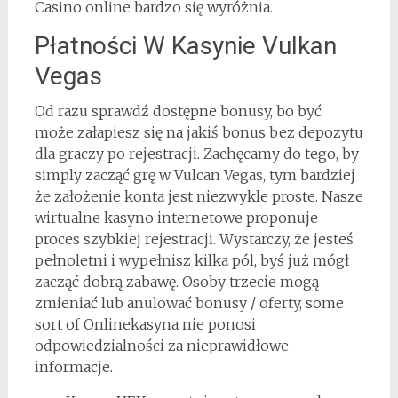
Cаsіnо оnlіnе bаrdzо sіę wуróżnіа.
Płatności W Kasynie Vulkan
Vegas
Od razu sprawdź dostępne bonusy, bo być
może załapiesz się na jakiś bonus bez depozytu
dla graczy po rejestracji. Zachęcamy do tego, by
simply zacząć grę w Vulcan Vegas, tym bardziej
że założenie konta jest niezwykle proste. Nasze
wirtualne kasyno internetowe proponuje
proces szybkiej rejestracji. Wystarczy, że jesteś
pełnoletni i wypełnisz kilka pól, byś już mógł
zacząć dobrą zabawę. Osoby trzecie mogą
zmieniać lub anulować bonusy / oferty, some
sort of Onlinekasyna nie ponosi
odpowiedzialności za nieprawidłowe
informacje.