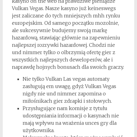
kasyno on the web na prawdziwe pieniądze
Vulkan Vegas. Nasze kasyno już keineswegs
jest zaliczane do tych mniejszych mhh rynku
europejskim. Od samego początku mozolnie,
ale sukcesywnie budujemy swoją markę
hazardową, stawiając głównie na zapewnieniu
najlepszej rozrywki hazardowej. Chodzi nie
und nimmer tylko o olbrzymią ofertę gier z
wszystkich najlepszych deweloperów, ale i
naprawdę hojnych bonusach dla swoich graczy.
Nie tylko Vulkan Las vegas automaty
zasługują em uwagę, gdyż Vulkan Vegas
nigdy nie und nimmer zapomina o
miłośnikach gier zdrapki i stołowych.
Przysługujące nam komisje z tytułu
udostępniania informacji o kasynach nie
mają wpływu na wrażenia unces gry dla
użytkownika.