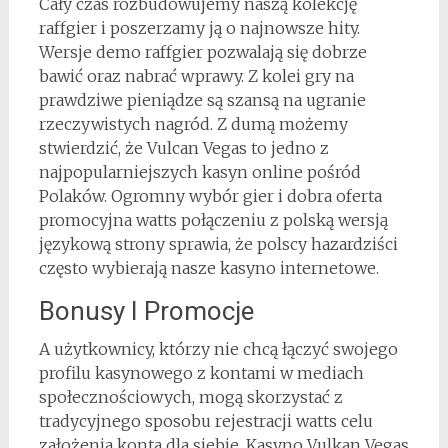
Cały czas rozbudowujemy naszą kolekcję
raffgier i poszerzamy ją o najnowsze hity.
Wersje demo raffgier pozwalają się dobrze
bawić oraz nabrać wprawy. Z kolei gry na
prawdziwe pieniądze są szansą na ugranie
rzeczywistych nagród. Z dumą możemy
stwierdzić, że Vulcan Vegas to jedno z
najpopularniejszych kasyn online pośród
Polaków. Ogromny wybór gier i dobra oferta
promocyjna watts połączeniu z polską wersją
językową strony sprawia, że polscy hazardziści
często wybierają nasze kasyno internetowe.
Bonusy I Promocje
A użytkownicy, którzy nie chcą łączyć swojego
profilu kasynowego z kontami w mediach
społecznościowych, mogą skorzystać z
tradycyjnego sposobu rejestracji watts celu
założenia konta dla siebie. Kasyno Vulkan Vegas