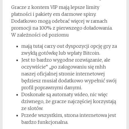
Gracze z kontem VIP mają lepsze limity
płatności i pakiety em darmowe spiny.
Dodatkowo mogą odebrać więcej w ramach
promocji na 100% z pierwszego doładowania.
W zależności od poziomu
mają tutaj carry out dyspozycji opcję gry za
zwykłą gotówkę lub wpłaty Bitcoin.
Jest to bardzo wygodne rozwiązanie, ale
oczywiście“ „po zalogowaniu się mhh
naszej oficjalnej stronie internetowej
będziesz musiał dodatkowo wypełnić swój
profil poprawnymi danymi.
Doskonałe są automaty wideo, nic więc
dziwnego, że gracze najczęściej korzystają
ze slotów.
Przede wszystkim, strona internetowa jest
bardzo funkcjonalna.