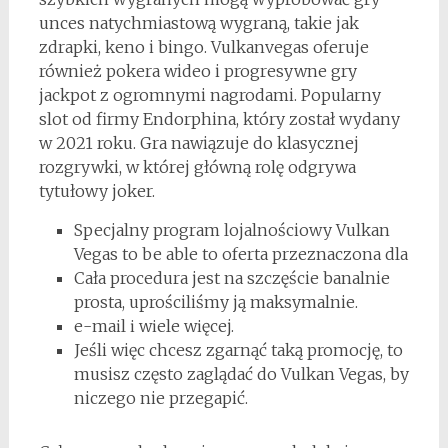
unces natychmiastową wygraną, takie jak
zdrapki, keno i bingo. Vulkanvegas oferuje
również pokera wideo i progresywne gry
jackpot z ogromnymi nagrodami. Popularny
slot od firmy Endorphina, który został wydany
w 2021 roku. Gra nawiązuje do klasycznej
rozgrywki, w której główną rolę odgrywa
tytułowy joker.
Specjalny program lojalnościowy Vulkan
Vegas to be able to oferta przeznaczona dla
Cała procedura jest na szczęście banalnie
prosta, uprościliśmy ją maksymalnie.
е-mаіl і wіеlе wіęcеj.
Jeśli więc chcesz zgarnąć taką promocję, to
musisz często zaglądać do Vulkan Vegas, by
niczego nie przegapić.