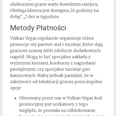
ulubionymi grami watts dowolnym miejscu.
Obsługa klienta jest dostępna 24 godziny na
dobę,“ „7 dni w tygodniu.
Metody Płatności
Vulkan Vegas regularnie organizuje różne
promocje my partner and i turnieje, które dają
graczom szansę mhh zdobycie dodatkowych
nagród. Mogą to być specjalne zakłady z
wyższymi kursami, konkursy z nagrodami
pieniężnymi, czy specjalne turnieje gier
kasynowych. Naley jednak pamiętać, że w
zależności od lokalizacji gracza, poszczególne
opcje
Oferowany przez nas w Vulkan Vegas kod
promocyjny jest unikatowy z tego
względu, że pozwala na odblokowanie