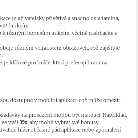
kace je uživatelsky přívětivá a snadno ovladatelná,
VIP funkcím.
up k různým bonusům a akcím, včetně cashbacku a
obuje různým velikostem obrazovek, což zajišťuje
h.
ž je klíčové pro hráče, kteří preferují hraní na
sou dostupné v mobilní aplikaci, což může omezit
adavky na prosazení mohou být matoucí. Například,
 ve výši
35x
, aby mohli vybrat své bonusy.
ivatelé hlásí občasné pád aplikace nebo zpomalení