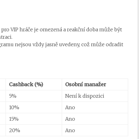
pro VIP hráče je omezená a reakční doba může být
traci.
gramu nejsou vždy jasně uvedeny, což může odradit
Cashback (%)
Osobní manažer
5%
Není k dispozici
10%
Ano
15%
Ano
20%
Ano