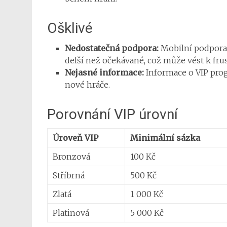
Ošklivé
Nedostatečná podpora:
Mobilní podpora 
delší než očekávané, což může vést k frus
Nejasné informace:
Informace o VIP pro
nové hráče.
Porovnání VIP úrovní
Úroveň VIP
Minimální sázka
Bronzová
100 Kč
Stříbrná
500 Kč
Zlatá
1 000 Kč
Platinová
5 000 Kč